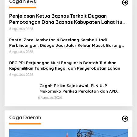
Coga News
Penjelasan Ketua Baznas Terkait Dugaan
Pemotongan Dana Baznas Kabupaten Lahat Itu
Tidak Benar
6 Agustus 2026
Pantai Zore Jembatan 4 Barelang Kembali Jadi
Perbincangan, Diduga Jadi Jalur Keluar Masuk Barang
Tanpa Dokumen Kepabeanan, Nama Berinisial WL
6 Agustus 2026
Disebut, Bea Cukai Diminta Mengungkap Dugaan Aktivitas
di Kawasan Pesisir
DPC PDI Perjuangan Musi Banyuasin Bantah Tuduhan
Kepemilikan Tambang Ilegal dan Penyerobotan Lahan
6 Agustus 2026
Cegah Risiko Sejak Awal, PLN ULP
Mukomuko Periksa Peralatan dan APD
Petugas secara Rutin
6 Agustus 2026
Coga Daerah