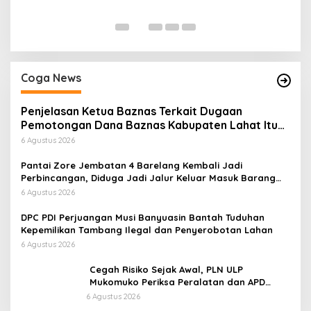
Di
Coga News
Penjelasan Ketua Baznas Terkait Dugaan
Pemotongan Dana Baznas Kabupaten Lahat Itu
Tidak Benar
6 Agustus 2026
Pantai Zore Jembatan 4 Barelang Kembali Jadi
Perbincangan, Diduga Jadi Jalur Keluar Masuk Barang
Tanpa Dokumen Kepabeanan, Nama Berinisial WL
6 Agustus 2026
Disebut, Bea Cukai Diminta Mengungkap Dugaan Aktivitas
di Kawasan Pesisir
DPC PDI Perjuangan Musi Banyuasin Bantah Tuduhan
Kepemilikan Tambang Ilegal dan Penyerobotan Lahan
6 Agustus 2026
Cegah Risiko Sejak Awal, PLN ULP
Mukomuko Periksa Peralatan dan APD
Petugas secara Rutin
6 Agustus 2026