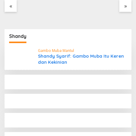
Tanpa Dokumen
«
»
Kepabeanan, Nama
Berinisial WL Disebut,
Bea Cukai Diminta
Mengungkap Dugaan
Aktivitas di Kawasan
Shandy
Pesisir
Gambo Muba Mantul
Shandy Syarif: Gambo Muba Itu Keren
dan Kekinian