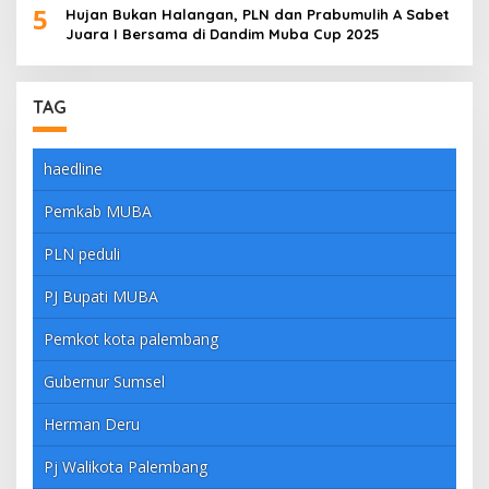
5
Hujan Bukan Halangan, PLN dan Prabumulih A Sabet
Juara I Bersama di Dandim Muba Cup 2025
TAG
haedline
Pemkab MUBA
PLN peduli
PJ Bupati MUBA
Pemkot kota palembang
Gubernur Sumsel
Herman Deru
Pj Walikota Palembang