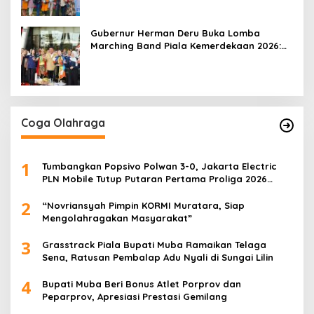
Gubernur Herman Deru Buka Lomba
Marching Band Piala Kemerdekaan 2026:
Ajang Asah Mental dan Kedisiplinan
Generasi Muda
Coga Olahraga
1
Tumbangkan Popsivo Polwan 3-0, Jakarta Electric
PLN Mobile Tutup Putaran Pertama Proliga 2026
dengan Meyakinkan
2
“Novriansyah Pimpin KORMI Muratara, Siap
Mengolahragakan Masyarakat”
3
Grasstrack Piala Bupati Muba Ramaikan Telaga
Sena, Ratusan Pembalap Adu Nyali di Sungai Lilin
4
Bupati Muba Beri Bonus Atlet Porprov dan
Peparprov, Apresiasi Prestasi Gemilang