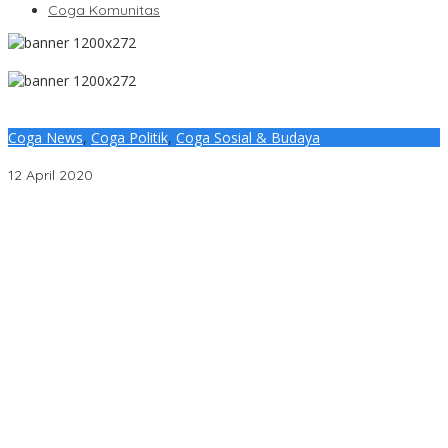
Coga Komunitas
Coga News
,
Coga Politik
,
Coga Sosial & Budaya
Partai Nasdem Palembang Turut Berpartisipasi Lawan Covid-19
12 April 2020
Penjelasan Ketua Baznas Terkait Dugaan Pemotongan Dana
Baznas Kabupaten Lahat Itu Tidak Benar
Pantai Zore Jembatan 4 Barelang Kembali Jadi Perbincangan,
Diduga Jadi Jalur Keluar Masuk Barang Tanpa Dokumen
Kepabeanan, Nama Berinisial WL Disebut, Bea Cukai Diminta
Mengungkap Dugaan Aktivitas di Kawasan Pesisir
DPC PDI Perjuangan Musi Banyuasin Bantah Tuduhan
Kepemilikan Tambang Ilegal dan Penyerobotan Lahan
Cegah Risiko Sejak Awal, PLN ULP Mukomuko Periksa Peralatan
dan APD Petugas secara Rutin
Semarak HUT OKU ke-116, PLN Dekatkan Layanan Digital melalui
Gelegar PLN Mobile 2026