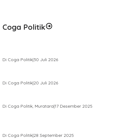
Coga Politik
Relawan Rasyid Rajasa Muratara Resmi Dilantik, Siap Perkuat
Pengabdian Bantu Rakyat.
Di Coga Politik
|
30 Juli 2026
Hendri Akan Perjuangkan Semua Aspirasi Dari Masyarakat Saat
Gelar Reses Tahap II Di Kelurahan Tanjung Indah
Di Coga Politik
|
20 Juli 2026
H. Devi Suhartoni Dipercaya Menakhodai DPD PDI Perjuangan
Sumsel Periode 2025–2030
Di Coga Politik, Muratara
|
17 Desember 2025
PENGURUS DPC KOTA LUBUK LINGGAU MENGUCAPKAN
SELAMAT ATAS TERPILIHNYA H. MOHAMMAD MURDIONO SEBAGAI
KETUA UMUM PPP
Di Coga Politik
|
28 September 2025