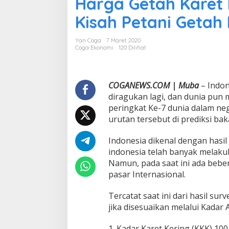
Harga Getah Karet M
r
g
Kisah Petani Geta
a
G
e
Yan Coga
7 Maret 2020
t
Coga Ekonomi
120 Dilihat
a
h
K
a
COGANEWS.COM | Muba
– Indon
r
diragukan lagi, dan dunia pun m
e
peringkat Ke-7 dunia dalam n
t
urutan tersebut di prediksi bak
M
e
r
Indonesia dikenal dengan hasil 
o
indonesia telah banyak melaku
s
Namun, pada saat ini ada bebe
o
pasar Internasional.
t
,
I
Tercatat saat ini dari hasil s
n
jika disesuaikan melalui Kadar 
i
S
1. Kadar Karet Kering (KKK) 100 