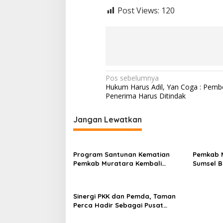
Post Views:
120
N
Pos sebelumnya
Hukum Harus Adil, Yan Coga : Pemb
a
Penerima Harus Ditindak
v
i
Jangan Lewatkan
g
a
Program Santunan Kematian
Pemkab 
s
Pemkab Muratara Kembali
Sumsel B
Disalurkan, Bank Sumsel Babel
dan Pen
i
Serahkan Bantuan Langsung
p
kepada Ahli Waris di Lubuk
Sinergi PKK dan Pemda, Taman
Rumbai
o
Perca Hadir Sebagai Pusat
Kreativitas dan UMKM Muratara
s