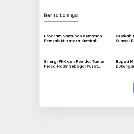
Berita Lainnya
Program Santunan Kematian
Pemkab 
Pemkab Muratara Kembali
Sumsel B
Disalurkan, Bank Sumsel Babel
dan Pen
Serahkan Bantuan Langsung
kepada Ahli Waris di Lubuk
Rumbai
Sinergi PKK dan Pemda, Taman
Bupati M
Perca Hadir Sebagai Pusat
Dukungan
Kreativitas dan UMKM Muratara
2026 unt
Pembang