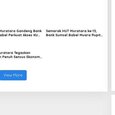
Muratara Gandeng Bank
Semarak HUT Muratara ke-13,
abel Perkuat Akses KUR
Bank Sumsel Babel Muara Rupit
gembangan UMKM
Hadirkan Promo Kuliner Rp13 dan
Dorong UMKM Go Digital
uratara Tegaskan
 Penuh Sensus Ekonomi
uk Perkuat Perencanaan
unan Daerah
View More