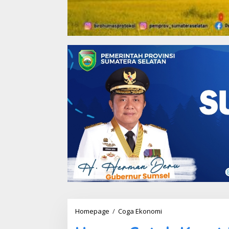
Homepage
/
Coga Ekonomi
H
a