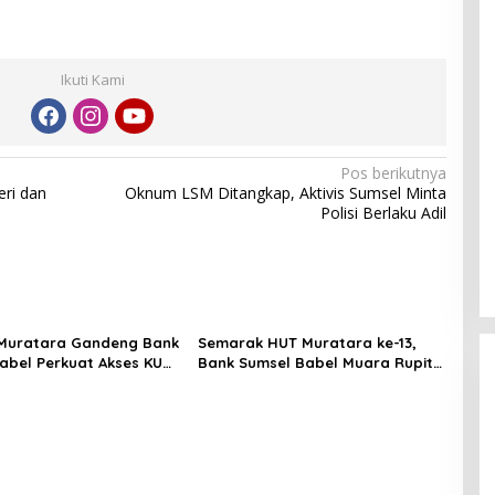
Ikuti Kami
Pos berikutnya
eri dan
Oknum LSM Ditangkap, Aktivis Sumsel Minta
Polisi Berlaku Adil
Muratara Gandeng Bank
Semarak HUT Muratara ke-13,
abel Perkuat Akses KUR
Bank Sumsel Babel Muara Rupit
gembangan UMKM
Hadirkan Promo Kuliner Rp13 dan
Dorong UMKM Go Digital