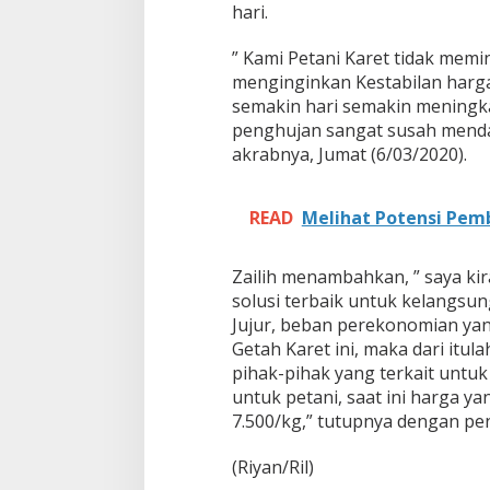
D
hari.
e
n
” Kami Petani Karet tidak memi
g
menginginkan Kestabilan harga 
a
semakin hari semakin meningk
n
P
penghujan sangat susah mendap
e
akrabnya, Jumat (6/03/2020).
n
u
h
READ
Melihat Potensi Pem
H
a
r
Zailih menambahkan, ” saya ki
a
solusi terbaik untuk kelangsung
p
Jujur, beban perekonomian yan
Getah Karet ini, maka dari itul
pihak-pihak yang terkait untu
untuk petani, saat ini harga ya
7.500/kg,” tutupnya dengan pe
(Riyan/Ril)