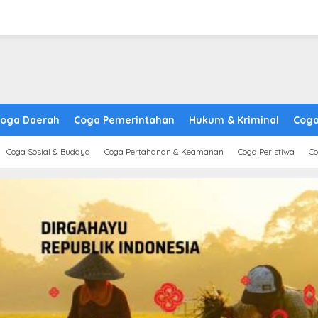
oga Daerah
Coga Pemerintahan
Hukum & Kriminal
Coga
Coga Sosial & Budaya
Coga Pertahanan & Keamanan
Coga Peristiwa
Co