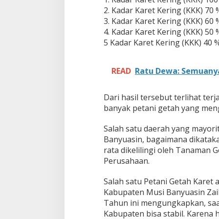
e
2. Kadar Karet Kering (KKK) 70 %
g
e
3. Kadar Karet Kering (KKK) 60 %
l
4. Kadar Karet Kering (KKK) 50 %
i
5 Kadar Karet Kering (KKK) 40 %
n
t
i
READ
Ratu Dewa: Semuanya
r
K
i
Dari hasil tersebut terlihat te
s
banyak petani getah yang men
a
h
P
Salah satu daerah yang mayori
e
Banyuasin, bagaimana dikataka
t
rata dikelilingi oleh Tanaman G
a
Perusahaan.
n
i
G
Salah satu Petani Getah Karet
e
Kabupaten Musi Banyuasin Zaili
t
Tahun ini mengungkapkan, saat
a
Kabupaten bisa stabil. Karena
h