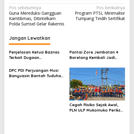
N
Pos sebelumnya
Pos berikutnya
Guna Mereduksi Gangguan
Program PTSL Minimalisir
a
Kamtibmas, Ditintelkam
Tumpang Tindih Sertifikat
v
Polda Sumsel Gelar Rakernis
i
Jangan Lewatkan
g
a
Penjelasan Ketua Baznas
Pantai Zore Jembatan 4
s
Terkait Dugaan
Barelang Kembali Jadi
Pemotongan Dana Baznas
Perbincangan, Diduga Jadi
i
Kabupaten Lahat Itu Tidak
Jalur Keluar Masuk Barang
DPC PDI Perjuangan Musi
p
Benar
Tanpa Dokumen
Banyuasin Bantah Tuduhan
Kepabeanan, Nama
Kepemilikan Tambang
o
Berinisial WL Disebut, Bea
Ilegal dan Penyerobotan
Cukai Diminta Mengungkap
s
Lahan
Dugaan Aktivitas di
Kawasan Pesisir
Cegah Risiko Sejak Awal,
PLN ULP Mukomuko Periksa
Peralatan dan APD Petugas
secara Rutin