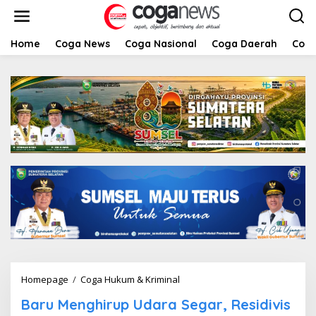
L
e
w
a
Home
Coga News
Coga Nasional
Coga Daerah
Coga
t
i
k
e
k
o
n
t
e
n
Homepage
/
Coga Hukum & Kriminal
B
a
Baru Menghirup Udara Segar, Residivis
r