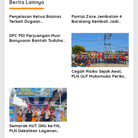
Berita Lainnya
Penjelasan Ketua Baznas
Pantai Zore Jembatan 4
Terkait Dugaan
Barelang Kembali Jadi
Pemotongan Dana Baznas
Perbincangan, Diduga Jadi
Kabupaten Lahat Itu Tidak
Jalur Keluar Masuk Barang
DPC PDI Perjuangan Musi
Benar
Tanpa Dokumen
Banyuasin Bantah Tuduhan
Kepabeanan, Nama
Kepemilikan Tambang
Berinisial WL Disebut, Bea
Ilegal dan Penyerobotan
Cukai Diminta Mengungkap
Lahan
Dugaan Aktivitas di
Kawasan Pesisir
Cegah Risiko Sejak Awal,
PLN ULP Mukomuko Periksa
Peralatan dan APD Petugas
secara Rutin
Semarak HUT OKU ke-116,
PLN Dekatkan Layanan
Digital melalui Gelegar PLN