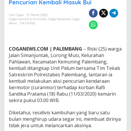
u
Pencurian Kembali Masuk Bui
M
e
Yan Coga
12 Maret 2020
n
Coga Hukum & Kriminal
,
Coga Nasional
,
Coga
g
News
214 Dilihat
h
i
r
u
p
COGANEWS.COM | PALEMBANG
– Riski (25) warga
U
Jalan Simanjuntak, Lorong Musi, Kelurahan
d
Pahlawan, Kecamatan Kemuning Palembang,
a
kembali ditangkap Unit Pidum bersama Tim Tekab
r
Satreskrim Polrestabes Palembang, lantaran ia
a
S
kembali melakukan aksi pencurian kendaraan
e
bermotor (curanmor) terhadap korban Rafli
g
Sandika Pratama (18) Rabu (11/03/2020) kemarin
a
sekira pukul 03.00 WIB.
r
,
R
Diketahui, residivis kambuhan yang baru satu
e
bulan menghirup udara segar ini, membuat dirinya
s
tidak jera untuk melancarkan aksinya.
i