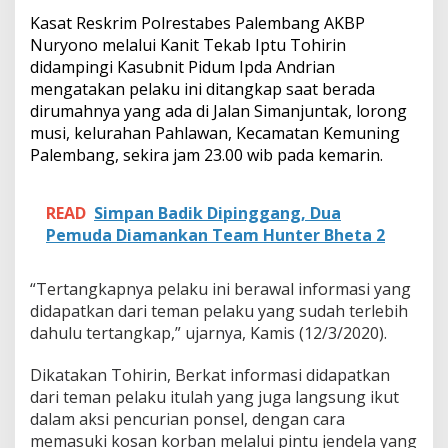
d
Kasat Reskrim Polrestabes Palembang AKBP
i
v
Nuryono melalui Kanit Tekab Iptu Tohirin
i
didampingi Kasubnit Pidum Ipda Andrian
s
mengatakan pelaku ini ditangkap saat berada
P
dirumahnya yang ada di Jalan Simanjuntak, lorong
e
n
musi, kelurahan Pahlawan, Kecamatan Kemuning
c
Palembang, sekira jam 23.00 wib pada kemarin.
u
r
i
READ
Simpan Badik Dipinggang, Dua
a
Pemuda Diamankan Team Hunter Bheta 2
n
K
e
“Tertangkapnya pelaku ini berawal informasi yang
m
didapatkan dari teman pelaku yang sudah terlebih
b
a
dahulu tertangkap,” ujarnya, Kamis (12/3/2020).
l
i
Dikatakan Tohirin, Berkat informasi didapatkan
M
dari teman pelaku itulah yang juga langsung ikut
a
dalam aksi pencurian ponsel, dengan cara
s
u
memasuki kosan korban melalui pintu jendela yang