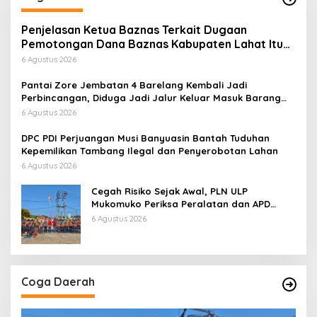
Penjelasan Ketua Baznas Terkait Dugaan
Pemotongan Dana Baznas Kabupaten Lahat Itu
Tidak Benar
6 Agustus 2026
Pantai Zore Jembatan 4 Barelang Kembali Jadi
Perbincangan, Diduga Jadi Jalur Keluar Masuk Barang
Tanpa Dokumen Kepabeanan, Nama Berinisial WL
6 Agustus 2026
Disebut, Bea Cukai Diminta Mengungkap Dugaan Aktivitas
di Kawasan Pesisir
DPC PDI Perjuangan Musi Banyuasin Bantah Tuduhan
Kepemilikan Tambang Ilegal dan Penyerobotan Lahan
6 Agustus 2026
Cegah Risiko Sejak Awal, PLN ULP
Mukomuko Periksa Peralatan dan APD
Petugas secara Rutin
6 Agustus 2026
Coga Daerah