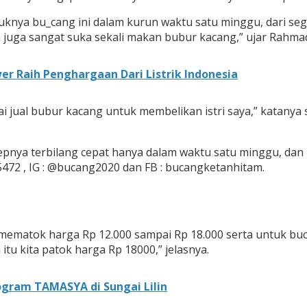
nya bu_cang ini dalam kurun waktu satu minggu, dari segi 
saya juga sangat suka sekali makan bubur kacang,” ujar Rahma
r Raih Penghargaan Dari Listrik Indonesia
 jual bubur kacang untuk membelikan istri saya,” katanya sa
epnya terbilang cepat hanya dalam waktu satu minggu, da
5472 , IG : @bucang2020 dan FB : bucangketanhitam.
mematok harga Rp 12.000 sampai Rp 18.000 serta untuk buca
tu kita patok harga Rp 18000,” jelasnya.
gram TAMASYA di Sungai Lilin