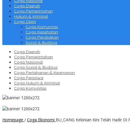
Coga Nasional
Coga Daerah
Coga Pemerintahan
Hukum & Kriminal
Coga Opini
Coga Komunitas
Coga Kesehatan
Coga Pendidikan
Sosial & Budaya
Coga Daerah
Coga Pemerintahan
Coga Nasional
Coga Sosial & Budaya
Coga Pertahanan & Keamanan
Coga Peristiwa
Coga Hukum & Kriminal
Coga Komunitas
Homepage
/
Coga Ekonomi
BU_CANG Kekinian Kini Telah Hadir Di