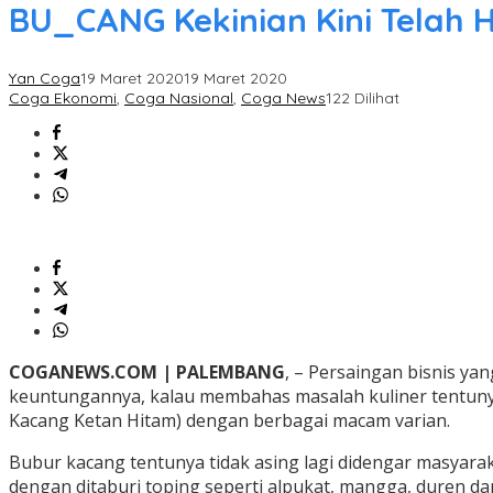
BU_CANG Kekinian Kini Telah 
Yan Coga
19 Maret 2020
19 Maret 2020
Coga Ekonomi
,
Coga Nasional
,
Coga News
122 Dilihat
COGANEWS.COM | PALEMBANG
, – Persaingan bisnis y
keuntungannya, kalau membahas masalah kuliner tentuny
Kacang Ketan Hitam) dengan berbagai macam varian.
Bubur kacang tentunya tidak asing lagi didengar masyaraka
dengan ditaburi toping seperti alpukat, mangga, duren da