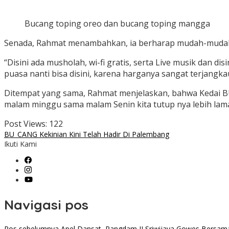
Bucang toping oreo dan bucang toping mangga
Senada, Rahmat menambahkan, ia berharap mudah-mudahan
“Disini ada musholah, wi-fi gratis, serta Live musik da
puasa nanti bisa disini, karena harganya sangat terjangk
Ditempat yang sama, Rahmat menjelaskan, bahwa Kedai BU_C
malam minggu sama malam Senin kita tutup nya lebih lama
Post Views:
122
BU_CANG Kekinian Kini Telah Hadir Di Palembang
Ikuti Kami
Navigasi pos
Pos sebelumnya
Apel Dansat, Pangdam II Sriwijaya Gowes Bersam