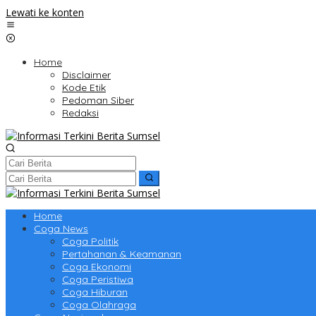
Lewati ke konten
Home
Disclaimer
Kode Etik
Pedoman Siber
Redaksi
Home
Coga News
Coga Politik
Pertahanan & Keamanan
Coga Ekonomi
Coga Peristiwa
Coga Hiburan
Coga Olahraga