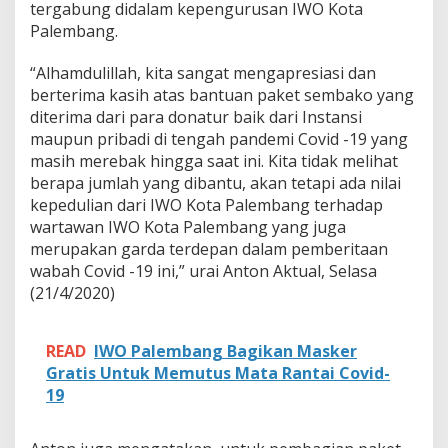
k
tergabung didalam kepengurusan IWO Kota
o
Palembang.
U
n
“Alhamdulillah, kita sangat mengapresiasi dan
t
berterima kasih atas bantuan paket sembako yang
u
k
diterima dari para donatur baik dari Instansi
A
maupun pribadi di tengah pandemi Covid -19 yang
n
masih merebak hingga saat ini. Kita tidak melihat
g
berapa jumlah yang dibantu, akan tetapi ada nilai
g
o
kepedulian dari IWO Kota Palembang terhadap
t
wartawan IWO Kota Palembang yang juga
a
merupakan garda terdepan dalam pemberitaan
S
wabah Covid -19 ini,” urai Anton Aktual, Selasa
e
(21/4/2020)
r
t
a
P
READ
IWO Palembang Bagikan Masker
e
Gratis Untuk Memutus Mata Rantai Covid-
n
19
g
u
r