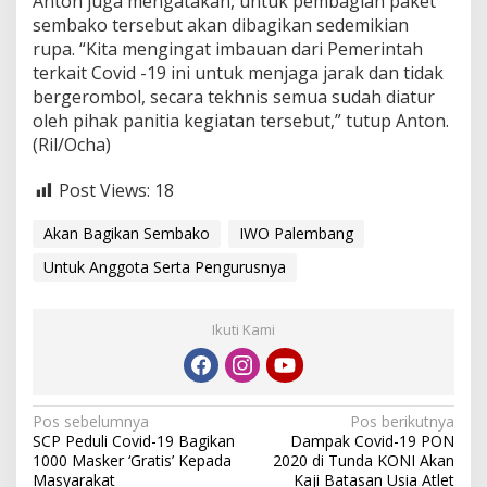
Anton juga mengatakan, untuk pembagian paket
u
sembako tersebut akan dibagikan sedemikian
s
n
rupa. “Kita mengingat imbauan dari Pemerintah
y
terkait Covid -19 ini untuk menjaga jarak dan tidak
a
bergerombol, secara tekhnis semua sudah diatur
oleh pihak panitia kegiatan tersebut,” tutup Anton.
(Ril/Ocha)
Post Views:
18
Akan Bagikan Sembako
IWO Palembang
Untuk Anggota Serta Pengurusnya
Ikuti Kami
N
Pos sebelumnya
Pos berikutnya
SCP Peduli Covid-19 Bagikan
Dampak Covid-19 PON
a
1000 Masker ‘Gratis’ Kepada
2020 di Tunda KONI Akan
Masyarakat
Kaji Batasan Usia Atlet