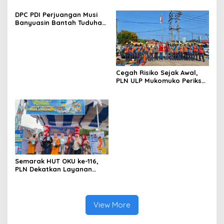
Kabupaten Lahat Itu Tidak
Jalur Keluar Masuk Barang
DPC PDI Perjuangan Musi
Benar
Tanpa Dokumen
Banyuasin Bantah Tuduhan
Kepabeanan, Nama
Kepemilikan Tambang
Berinisial WL Disebut, Bea
Ilegal dan Penyerobotan
Cukai Diminta Mengungkap
Lahan
Dugaan Aktivitas di
Kawasan Pesisir
Cegah Risiko Sejak Awal,
PLN ULP Mukomuko Periksa
Peralatan dan APD Petugas
secara Rutin
Semarak HUT OKU ke-116,
PLN Dekatkan Layanan
Digital melalui Gelegar PLN
Mobile 2026
View More