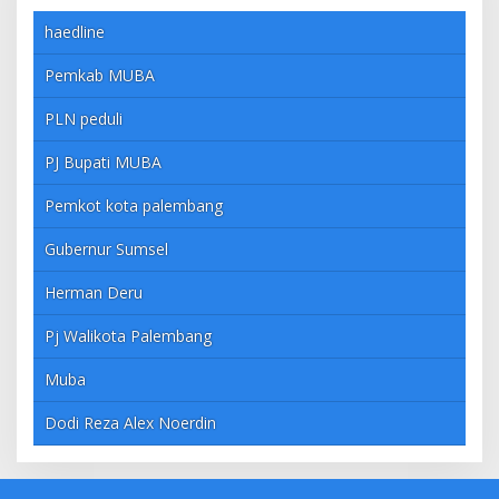
haedline
Pemkab MUBA
PLN peduli
PJ Bupati MUBA
Pemkot kota palembang
Gubernur Sumsel
Herman Deru
Pj Walikota Palembang
Muba
Dodi Reza Alex Noerdin