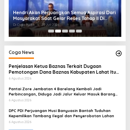
Hendri Akan Perjuangkan Semua Aspirasi Dari
H
Masyarakat Saat Gelar Reses Tahap II Di
P
Kelurahan Tanjung Indah
Di Coga Politik
|
20 Juli 2026
Di
Coga News
Penjelasan Ketua Baznas Terkait Dugaan
Pemotongan Dana Baznas Kabupaten Lahat Itu
Tidak Benar
6 Agustus 2026
Pantai Zore Jembatan 4 Barelang Kembali Jadi
Perbincangan, Diduga Jadi Jalur Keluar Masuk Barang
Tanpa Dokumen Kepabeanan, Nama Berinisial WL
6 Agustus 2026
Disebut, Bea Cukai Diminta Mengungkap Dugaan Aktivitas
di Kawasan Pesisir
DPC PDI Perjuangan Musi Banyuasin Bantah Tuduhan
Kepemilikan Tambang Ilegal dan Penyerobotan Lahan
6 Agustus 2026