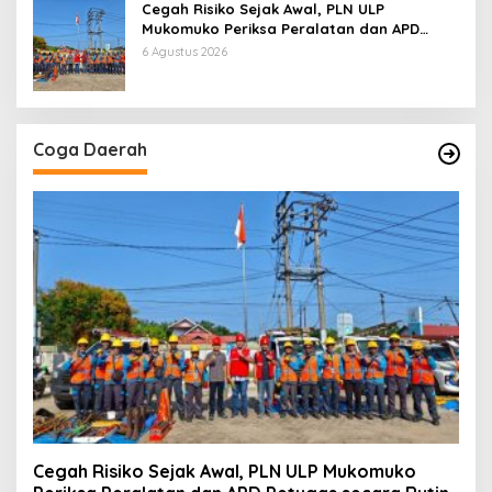
Cegah Risiko Sejak Awal, PLN ULP
Mukomuko Periksa Peralatan dan APD
Petugas secara Rutin
6 Agustus 2026
Coga Daerah
Cegah Risiko Sejak Awal, PLN ULP Mukomuko