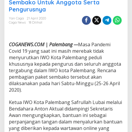
P
Sembako Untuk Anggota Serta
a
Pengurusnya
l
e
Yan Coga
21 April 2020
m
Coga News
18 Dilihat
b
a
n
g
COGANEWS.COM | Palembang —
Masa Pandemi
A
Covid 19 yang saat ini masih merebak tidak
k
menyurutkan IWO Kota Palembang peduli
a
khususnya kepada pengurus dan seluruh anggota
n
B
tergabung dalam IWO kota Palembang. Rencana
a
pembagian paket sembako tersebut akan
g
dilaksanakan pada hari Sabtu-Minggu (25-26 April
i
2020).
k
a
n
Ketua IWO Kota Palembang Safrullah Lubai melalui
S
Bendahara Anton Aktual didampingi Sekretaris
e
Awan mengungkapkan, bantuan ini sebagai
m
perpanjangan tangan dalam menyalurkan bantuan
b
yang diberikan kepada wartawan online yang
a