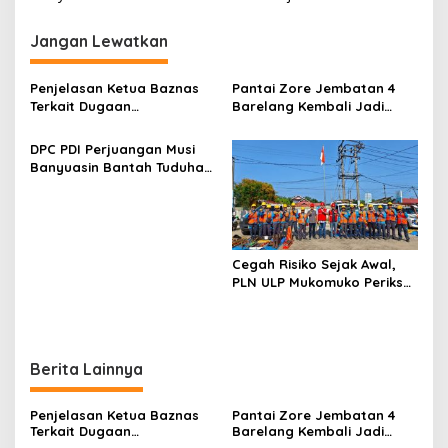
v
i
Jangan Lewatkan
g
a
Penjelasan Ketua Baznas
Pantai Zore Jembatan 4
s
Terkait Dugaan
Barelang Kembali Jadi
Pemotongan Dana Baznas
Perbincangan, Diduga Jadi
i
Kabupaten Lahat Itu Tidak
Jalur Keluar Masuk Barang
DPC PDI Perjuangan Musi
p
Benar
Tanpa Dokumen
Banyuasin Bantah Tuduhan
Kepabeanan, Nama
Kepemilikan Tambang
o
Berinisial WL Disebut, Bea
Ilegal dan Penyerobotan
Cukai Diminta Mengungkap
s
Lahan
Dugaan Aktivitas di
Kawasan Pesisir
Cegah Risiko Sejak Awal,
PLN ULP Mukomuko Periksa
Peralatan dan APD Petugas
secara Rutin
Berita Lainnya
Penjelasan Ketua Baznas
Pantai Zore Jembatan 4
Terkait Dugaan
Barelang Kembali Jadi
Pemotongan Dana Baznas
Perbincangan, Diduga Jadi