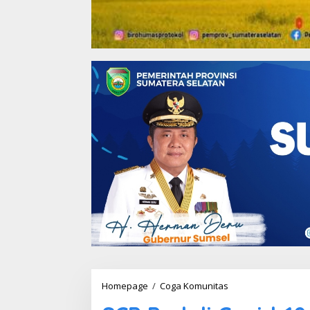
Homepage
/
Coga Komunitas
S
C