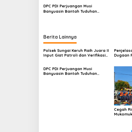
s
Tidak Be
DPC PDI Perjuangan Musi
i
Banyuasin Bantah Tuduhan
p
Kepemilikan Tambang Ilegal dan
Penyerobotan Lahan
o
s
Berita Lainnya
Polsek Sungai Keruh Raih Juara II
Penjelas
Input Giat Patroli dan Verifikasi
Dugaan 
Karhutla TW II 2026
Baznas K
Tidak Be
DPC PDI Perjuangan Musi
Banyuasin Bantah Tuduhan
Kepemilikan Tambang Ilegal dan
Penyerobotan Lahan
Cegah Ri
Mukomuko
APD Petu