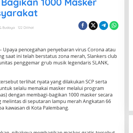
9 Bagikan 1000 Masker
syarakat
 & Budaya
122 Dilihat
 – Upaya pencegahan penyebaran virus Corona atau
g saat ini telah berstatus zona merah, Slankers club
nitas penggemar grub musik legendaris SLANK,
 tersebut terlihat nyata yang dilakukan SCP serta
untuk selalu memakai masker melalui program
as) dengan membagi-bagikan 1000 masker secara
 melintas di seputaran lampu merah Angkatan 66
pa kawasan di Kota Palembang.
kan, pihaknya membagikan masker gratis tersebut