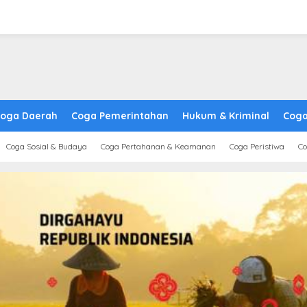
oga Daerah
Coga Pemerintahan
Hukum & Kriminal
Coga
Coga Sosial & Budaya
Coga Pertahanan & Keamanan
Coga Peristiwa
Co