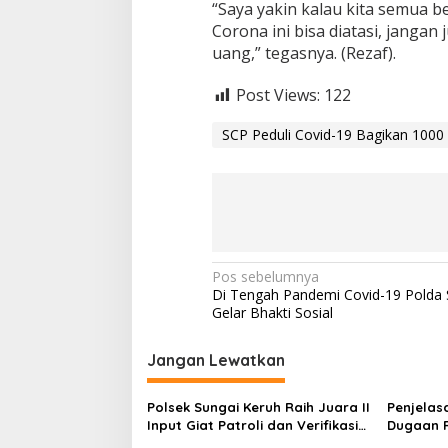
a
“Saya yakin kalau kita semua 
r
Corona ini bisa diatasi, janga
a
uang,” tegasnya. (Rezaf).
k
a
Post Views:
122
t
SCP Peduli Covid-19 Bagikan 1000 
N
Pos sebelumnya
Di Tengah Pandemi Covid-19 Polda
a
Gelar Bhakti Sosial
v
i
Jangan Lewatkan
g
Polsek Sungai Keruh Raih Juara II
Penjelas
a
Input Giat Patroli dan Verifikasi
Dugaan 
Karhutla TW II 2026
Baznas K