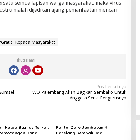
bersatu semua lapisan warga masyarakat, maka virus
n justru malah dijadikan ajang pemanfaatan mencari
'Gratis' Kepada Masyarakat
Ikuti Kami
Pos berikutnya
 Sumsel
IWO Palembang Akan Bagikan Sembako Untuk
Anggota Serta Pengurusnya
an Ketua Baznas Terkait
Pantai Zore Jembatan 4
Pemotongan Dana
Barelang Kembali Jadi
abupaten Lahat Itu
Perbincangan, Diduga Jadi Jalur