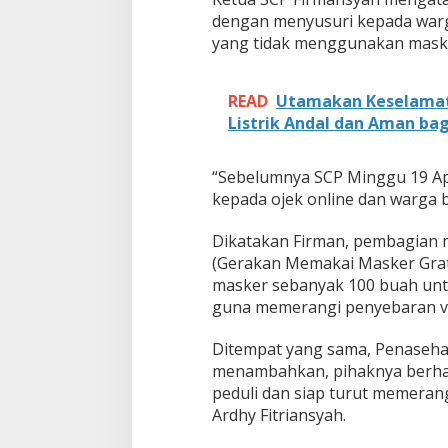
0
dengan menyusuri kepada warga
M
a
yang tidak menggunakan maske
s
k
e
READ
Utamakan Keselamata
r
Listrik Andal dan Aman ba
'
G
r
“Sebelumnya SCP Minggu 19 Apr
a
kepada ojek online dan warga b
t
i
s
Dikatakan Firman, pembagian m
'
(Gerakan Memakai Masker Grati
K
masker sebanyak 100 buah unt
e
guna memerangi penyebaran vir
p
a
d
Ditempat yang sama, Penasehat
a
menambahkan, pihaknya berha
M
peduli dan siap turut memerang
a
Ardhy Fitriansyah.
s
y