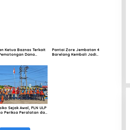
nar
Keluar Masuk Barang Tanpa
Dokumen Kepabeanan, Nama
Berinisial WL Disebut, Bea Cukai
Diminta Mengungkap Dugaan
Aktivitas di Kawasan Pesisir
an Ketua Baznas Terkait
Pantai Zore Jembatan 4
Pemotongan Dana
Barelang Kembali Jadi
abupaten Lahat Itu
Perbincangan, Diduga Jadi Jalur
nar
Keluar Masuk Barang Tanpa
Dokumen Kepabeanan, Nama
Berinisial WL Disebut, Bea Cukai
Diminta Mengungkap Dugaan
Aktivitas di Kawasan Pesisir
siko Sejak Awal, PLN ULP
 Periksa Peralatan dan
gas secara Rutin