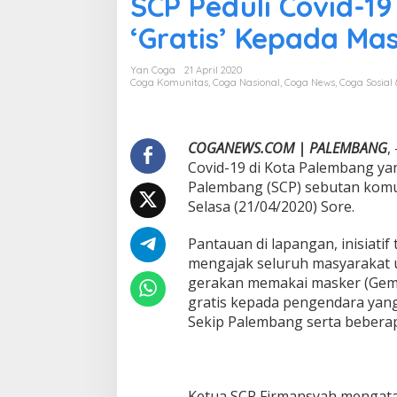
SCP Peduli Covid-1
P
P
‘Gratis’ Kepada Ma
e
d
u
Yan Coga
21 April 2020
l
Coga Komunitas
,
Coga Nasional
,
Coga News
,
Coga Sosial
i
C
o
v
COGANEWS.COM | PALEMBANG
,
i
Covid-19 di Kota Palembang yan
d
Palembang (SCP) sebutan komu
-
Selasa (21/04/2020) Sore.
1
9
B
Pantauan di lapangan, inisiatif
a
mengajak seluruh masyarakat 
g
gerakan memakai masker (Gem
i
gratis kepada pengendara yang
k
Sekip Palembang serta bebera
a
n
1
0
0
Ketua SCP Firmansyah mengata