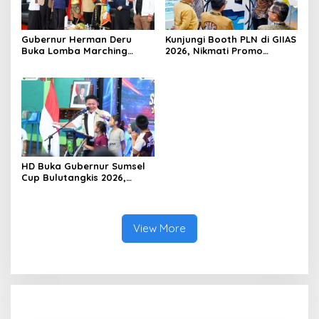
Gubernur Herman Deru
Kunjungi Booth PLN di GIIAS
Buka Lomba Marching
2026, Nikmati Promo
Band Piala Kemerdekaan
Tambah Daya 50 Persen
2026: Ajang Asah Mental
dan Kedisiplinan Generasi
Muda
HD Buka Gubernur Sumsel
Cup Bulutangkis 2026,
Ajang Pembinaan Lahirkan
Bibit Atlet Baru
View More