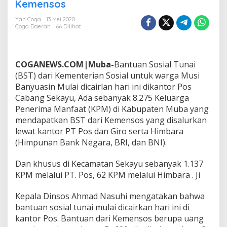
7
Kemensos
5
K
Yan Coga
13 Mei 2020
Coga Daerah
66 Dilihat
K
d
i
M
COGANEWS.COM|Muba-
Bantuan Sosial Tunai
u
b
(BST) dari Kementerian Sosial untuk warga Musi
a
Banyuasin Mulai dicairlan hari ini dikantor Pos
T
Cabang Sekayu, Ada sebanyak 8.275 Keluarga
e
Penerima Manfaat (KPM) di Kabupaten Muba yang
r
mendapatkan BST dari Kemensos yang disalurkan
i
m
lewat kantor PT Pos dan Giro serta Himbara
a
(Himpunan Bank Negara, BRI, dan BNI).
B
a
Dan khusus di Kecamatan Sekayu sebanyak 1.137
n
KPM melalui PT. Pos, 62 KPM melalui Himbara . Ji
s
o
s
Kepala Dinsos Ahmad Nasuhi mengatakan bahwa
T
bantuan sosial tunai mulai dicairkan hari ini di
u
kantor Pos. Bantuan dari Kemensos berupa uang
n