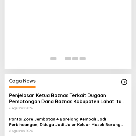
H
P
Di
Coga News
Penjelasan Ketua Baznas Terkait Dugaan
Pemotongan Dana Baznas Kabupaten Lahat Itu
Tidak Benar
6 Agustus 2026
Pantai Zore Jembatan 4 Barelang Kembali Jadi
Perbincangan, Diduga Jadi Jalur Keluar Masuk Barang
Tanpa Dokumen Kepabeanan, Nama Berinisial WL
6 Agustus 2026
Disebut, Bea Cukai Diminta Mengungkap Dugaan Aktivitas