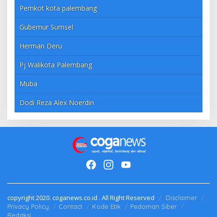
Pemkot kota palembang
Gubernur Sumsel
Herman Deru
Pj Walikota Palembang
Muba
Dodi Reza Alex Noerdin
copyright 2020. coganews.co.id . All Right Reserved
Disclaimer
Privacy Policy
Contact
Kode Etik
Pedoman Siber
Redaksi