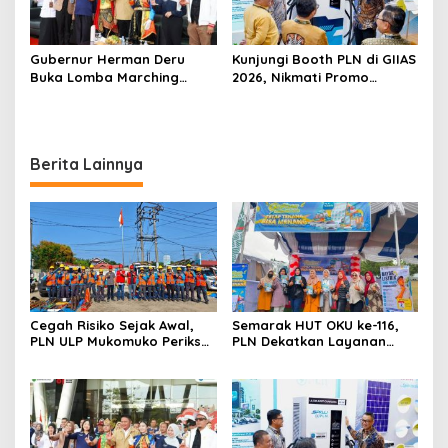
Gubernur Herman Deru
Kunjungi Booth PLN di GIIAS
Buka Lomba Marching
2026, Nikmati Promo
Band Piala Kemerdekaan
Tambah Daya 50 Persen
2026: Ajang Asah Mental
dan Kedisiplinan Generasi
Muda
Berita Lainnya
Cegah Risiko Sejak Awal,
Semarak HUT OKU ke-116,
PLN ULP Mukomuko Periksa
PLN Dekatkan Layanan
Peralatan dan APD Petugas
Digital melalui Gelegar PLN
secara Rutin
Mobile 2026