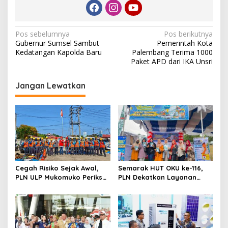
N
Pos sebelumnya
Pos berikutnya
Gubernur Sumsel Sambut
Pemerintah Kota
a
Kedatangan Kapolda Baru
Palembang Terima 1000
v
Paket APD dari IKA Unsri
i
Jangan Lewatkan
g
a
s
i
p
o
Cegah Risiko Sejak Awal,
Semarak HUT OKU ke-116,
s
PLN ULP Mukomuko Periksa
PLN Dekatkan Layanan
Peralatan dan APD Petugas
Digital melalui Gelegar PLN
secara Rutin
Mobile 2026