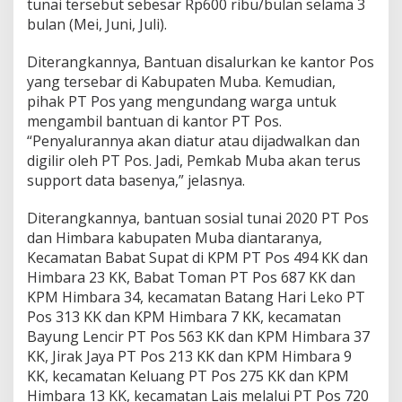
tunai tersebut sebesar Rp600 ribu/bulan selama 3
a
i
bulan (Mei, Juni, Juli).
K
e
Diterangkannya, Bantuan disalurkan ke kantor Pos
m
yang tersebar di Kabupaten Muba. Kemudian,
e
pihak PT Pos yang mengundang warga untuk
n
s
mengambil bantuan di kantor PT Pos.
o
“Penyalurannya akan diatur atau dijadwalkan dan
s
digilir oleh PT Pos. Jadi, Pemkab Muba akan terus
support data basenya,” jelasnya.
Diterangkannya, bantuan sosial tunai 2020 PT Pos
dan Himbara kabupaten Muba diantaranya,
Kecamatan Babat Supat di KPM PT Pos 494 KK dan
Himbara 23 KK, Babat Toman PT Pos 687 KK dan
KPM Himbara 34, kecamatan Batang Hari Leko PT
Pos 313 KK dan KPM Himbara 7 KK, kecamatan
Bayung Lencir PT Pos 563 KK dan KPM Himbara 37
KK, Jirak Jaya PT Pos 213 KK dan KPM Himbara 9
KK, kecamatan Keluang PT Pos 275 KK dan KPM
Himbara 13 KK, kecamatan Lais melalui PT Pos 720