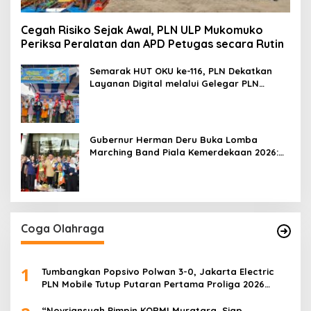
Cegah Risiko Sejak Awal, PLN ULP Mukomuko
Periksa Peralatan dan APD Petugas secara Rutin
Semarak HUT OKU ke-116, PLN Dekatkan
Layanan Digital melalui Gelegar PLN
Mobile 2026
Gubernur Herman Deru Buka Lomba
Marching Band Piala Kemerdekaan 2026:
Ajang Asah Mental dan Kedisiplinan
Generasi Muda
Coga Olahraga
1
Tumbangkan Popsivo Polwan 3-0, Jakarta Electric
PLN Mobile Tutup Putaran Pertama Proliga 2026
dengan Meyakinkan
“Novriansyah Pimpin KORMI Muratara, Siap