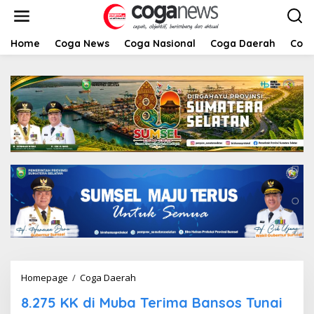
L
e
w
a
Home
Coga News
Coga Nasional
Coga Daerah
Coga
t
i
k
e
k
o
n
t
e
n
Homepage
/
Coga Daerah
8
.
8.275 KK di Muba Terima Bansos Tunai
2