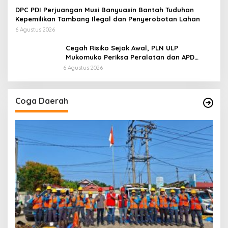
di Kawasan Pesisir
DPC PDI Perjuangan Musi Banyuasin Bantah Tuduhan
Kepemilikan Tambang Ilegal dan Penyerobotan Lahan
6 Agustus 2026
Cegah Risiko Sejak Awal, PLN ULP
Mukomuko Periksa Peralatan dan APD
Petugas secara Rutin
6 Agustus 2026
Coga Daerah