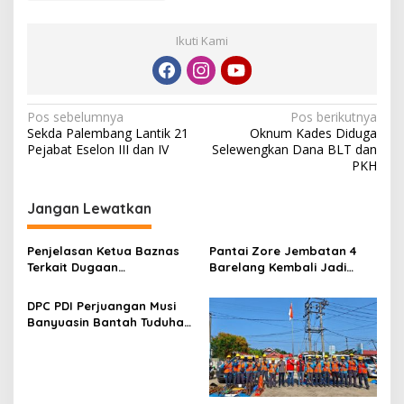
Ikuti Kami
N
Pos sebelumnya
Pos berikutnya
Sekda Palembang Lantik 21
Oknum Kades Diduga
a
Pejabat Eselon III dan IV
Selewengkan Dana BLT dan
v
PKH
i
Jangan Lewatkan
g
a
Penjelasan Ketua Baznas
Pantai Zore Jembatan 4
s
Terkait Dugaan
Barelang Kembali Jadi
Pemotongan Dana Baznas
Perbincangan, Diduga Jadi
i
Kabupaten Lahat Itu Tidak
Jalur Keluar Masuk Barang
DPC PDI Perjuangan Musi
p
Benar
Tanpa Dokumen
Banyuasin Bantah Tuduhan
Kepabeanan, Nama
Kepemilikan Tambang
o
Berinisial WL Disebut, Bea
Ilegal dan Penyerobotan
Cukai Diminta Mengungkap
s
Lahan
Dugaan Aktivitas di
Kawasan Pesisir