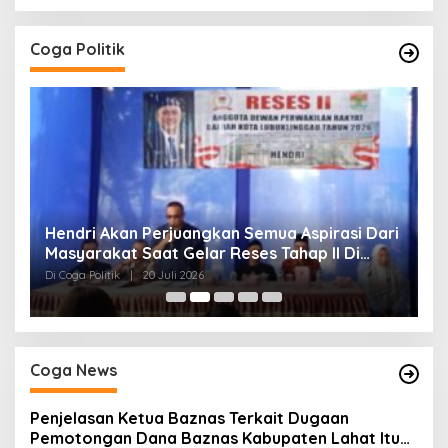
Coga Politik
Hendri Akan Perjuangkan Semua Aspirasi Dari
H
Masyarakat Saat Gelar Reses Tahap II Di
P
Kelurahan Tanjung Indah
Di Coga Politik
|
20 Juli 2026
Di
Coga News
Penjelasan Ketua Baznas Terkait Dugaan
Pemotongan Dana Baznas Kabupaten Lahat Itu