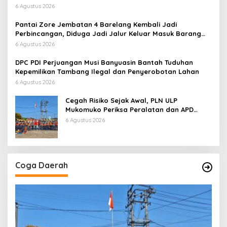
Tidak Benar
6 Agustus 2026
Pantai Zore Jembatan 4 Barelang Kembali Jadi
Perbincangan, Diduga Jadi Jalur Keluar Masuk Barang
Tanpa Dokumen Kepabeanan, Nama Berinisial WL
6 Agustus 2026
Disebut, Bea Cukai Diminta Mengungkap Dugaan Aktivitas
di Kawasan Pesisir
DPC PDI Perjuangan Musi Banyuasin Bantah Tuduhan
Kepemilikan Tambang Ilegal dan Penyerobotan Lahan
6 Agustus 2026
Cegah Risiko Sejak Awal, PLN ULP
Mukomuko Periksa Peralatan dan APD
Petugas secara Rutin
6 Agustus 2026
Coga Daerah