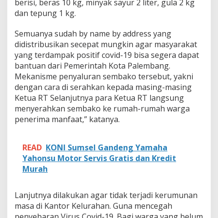
berisi, beras 10 kg, minyak sayur 2 liter, gula 2 kg
i
L
dan tepung 1 kg.
u
r
Semuanya sudah by name by address yang
a
didistribusikan secepat mungkin agar masyarakat
h
yang terdampak positif covid-19 bisa segera dapat
d
a
bantuan dari Pemerintah Kota Palembang.
n
Mekanisme penyaluran sembako tersebut, yakni
K
dengan cara di serahkan kepada masing-masing
e
Ketua RT Selanjutnya para Ketua RT langsung
t
u
menyerahkan sembako ke rumah-rumah warga
a
penerima manfaat,” katanya.
R
T
READ
KONI Sumsel Gandeng Yamaha
Yahonsu Motor Servis Gratis dan Kredit
Murah
Lanjutnya dilakukan agar tidak terjadi kerumunan
masa di Kantor Kelurahan. Guna mencegah
penyebaran Virus Covid-19. Bagi warga yang belum