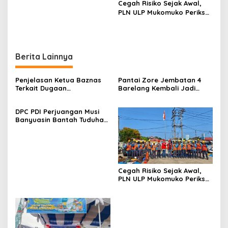
Cegah Risiko Sejak Awal,
PLN ULP Mukomuko Periksa
Peralatan dan APD Petugas
secara Rutin
Berita Lainnya
Penjelasan Ketua Baznas
Pantai Zore Jembatan 4
Terkait Dugaan
Barelang Kembali Jadi
Pemotongan Dana Baznas
Perbincangan, Diduga Jadi
Kabupaten Lahat Itu Tidak
Jalur Keluar Masuk Barang
DPC PDI Perjuangan Musi
Benar
Tanpa Dokumen
Banyuasin Bantah Tuduhan
Kepabeanan, Nama
Kepemilikan Tambang
Berinisial WL Disebut, Bea
Ilegal dan Penyerobotan
Cukai Diminta Mengungkap
Lahan
Dugaan Aktivitas di
Kawasan Pesisir
Cegah Risiko Sejak Awal,
PLN ULP Mukomuko Periksa
Peralatan dan APD Petugas
secara Rutin