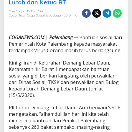
s
Lurah dan Ketua RT
o
s
Yan Coga
15 Mei 2020
Coga News
,
Coga Sosial & Budaya
20 Dilihat
M
e
m
b
COGANEWS.COM | Palembang —
Bantuan sosial dari
e
r
Pemerintah Kota Palembang kepada masyarakat
i
terdampak Virus Corona masih terus berlangsung.
k
a
Kini giliran di Kelurahan Demang Lebar Daun,
n
Kecamatan Ilir Barat 1 mendapatkan bantuan
B
a
sosial yang di berikan langsung oleh perwakilan
n
dari Dinas Sosial, TKSK dan perwakilan dari Bulog
s
kepada Lurah Demang Lebar Daun. Jum’at
o
(15/5/2020).
s
M
e
Plt Lurah Demang Lebar Daun, Ardi Geovani S.STP
l
mengatakan, “alhamdulillah hari ini kita telah
a
menerima bantuan dari Pemkot Palembang
l
sebanyak 260 paket sembako, masing-nasing
u