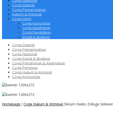
Coga Nasional
Coga Daerah
Coga Pemerintahan
Hukum & Kriminal
Coga Opini
Coga Komunitas
Coga Kesehatan
Coga Pendidikan
Sosial & Budaya
Coga Daerah
Coga Pemerintahan
Coga Nasional
Coga Sosial & Budaya
Coga Pertahanan & Keamanan
Coga Peristiwa
Coga Hukum & Kriminal
Coga Komunitas
Homepage
/
Coga Hukum & Kriminal
Oknum Kades Diduga Selewe