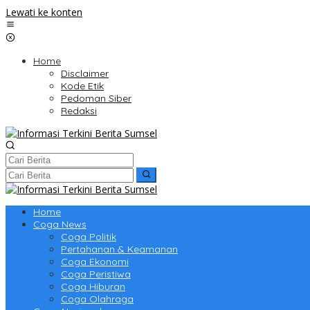
Lewati ke konten
Home
Disclaimer
Kode Etik
Pedoman Siber
Redaksi
Home
Coga News
Coga Politik
Pertahanan & Keamanan
Coga Ekonomi
Coga Peristiwa
Coga Hiburan
Coga Olahraga