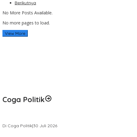
Berikutnya
No More Posts Available.
No more pages to load.
View More
Coga Politik
Relawan Rasyid Rajasa Muratara Resmi Dilantik, Siap Perkuat Pe
Di Coga Politik
|
30 Juli 2026