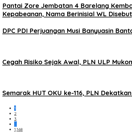
Pantai Zore Jembatan 4 Barelang Kembal
Kepabeanan, Nama Berinisial WL Disebut
DPC PDI Perjuangan Musi Banyuasin Bant
Cegah Risiko Sejak Awal, PLN ULP Mukom
Semarak HUT OKU ke-116, PLN Dekatkan L
1
2
3
…
1,168