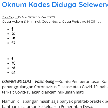
Oknum Kades Diduga Selewen
Yan Coga
15 Mei 2020
16 Mei 2020
Coga Hukum & Kriminal
,
Coga News
,
Coga Peristiwa
86 Dilihat
COGANEWS.COM | Palembang —
Komisi Pemberantasan Koru
penanggulangan Coronavirus Disease atau Covid-19, ba
terkait Covid-19 akan diancam hukuman mati.
Namun, di lapangan masih saja banyak praktek-praktek 
bantuan disalurkan ke keluarga Pemerintah Desa.