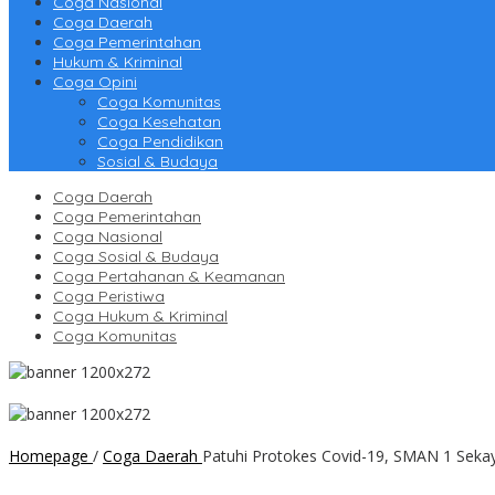
Coga Nasional
Coga Daerah
Coga Pemerintahan
Hukum & Kriminal
Coga Opini
Coga Komunitas
Coga Kesehatan
Coga Pendidikan
Sosial & Budaya
Coga Daerah
Coga Pemerintahan
Coga Nasional
Coga Sosial & Budaya
Coga Pertahanan & Keamanan
Coga Peristiwa
Coga Hukum & Kriminal
Coga Komunitas
Homepage
/
Coga Daerah
Patuhi Protokes Covid-19, SMAN 1 Seka