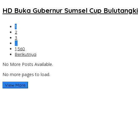
HD Buka Gubernur Sumsel Cup Bulutangkis
1
2
3
…
1,560
Berikutnya
No More Posts Available.
No more pages to load.
View More