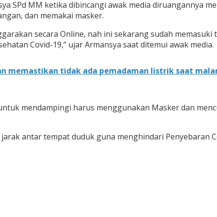
a SPd MM ketika dibincangi awak media diruangannya men
angan, dan memakai masker.
arakan secara Online, nah ini sekarang sudah memasuki ta
sehatan Covid-19,” ujar Armansya saat ditemui awak media.
 memastikan tidak ada pemadaman listrik saat malam 
r untuk mendampingi harus menggunakan Masker dan mencuci
 jarak antar tempat duduk guna menghindari Penyebaran Co