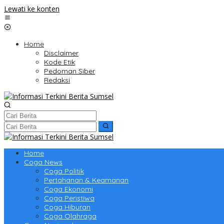
Lewati ke konten
Home
Disclaimer
Kode Etik
Pedoman Siber
Redaksi
Home
Coga News
Coga Politik
Pertahanan & Keamanan
Coga Ekonomi
Coga Peristiwa
Coga Hiburan
Coga Olahraga