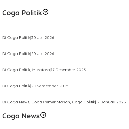
Coga Politik
Relawan Rasyid Rajasa Muratara Resmi Dilantik, Siap Perkuat Pe
Di Coga Politik
|
30 Juli 2026
Hendri Akan Perjuangkan Semua Aspirasi Dari Masyarakat Saat Ge
Di Coga Politik
|
20 Juli 2026
H. Devi Suhartoni Dipercaya Menakhodai DPD PDI Perjuangan Su
Di Coga Politik, Muratara
|
17 Desember 2025
PENGURUS DPC KOTA LUBUK LINGGAU MENGUCAPKAN SELAMAT A
Di Coga Politik
|
28 September 2025
Paripurna DPRD Muratara Tetapkan Devi-Yudi Bupati dan Wakil Bupa
Di Coga News, Coga Pemerintahan, Coga Politik
|
17 Januari 2025
Coga News