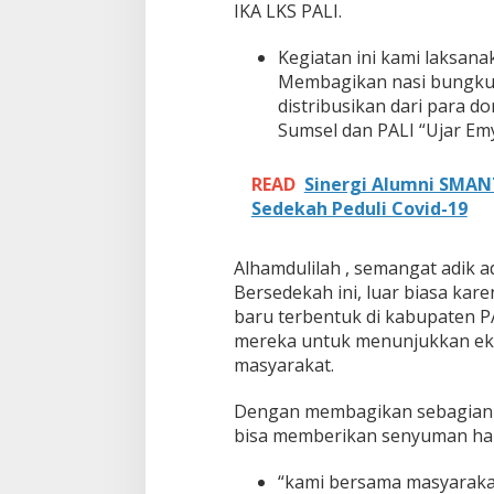
IKA LKS PALI.
e
l
Kegiatan ini kami laksana
B
Membagikan nasi bungku
e
r
distribusikan dari para 
s
Sumsel dan PALI “Ujar Emy
e
d
e
READ
Sinergi Alumni SMAN
k
Sedekah Peduli Covid-19
a
h
,
Alhamdulilah , semangat adik 
B
Bersedekah ini, luar biasa kar
e
baru terbentuk di kabupaten PA
n
t
mereka untuk menunjukkan eks
u
masyarakat.
k
K
Dengan membagikan sebagian r
e
bisa memberikan senyuman ha
p
e
d
“kami bersama masyarakat