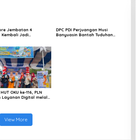
ore Jembatan 4
DPC PDI Perjuangan Musi
 Kembali Jadi
Banyuasin Bantah Tuduhan
ngan, Diduga Jadi Jalur
Kepemilikan Tambang Ilegal dan
asuk Barang Tanpa
Penyerobotan Lahan
 Kepabeanan, Nama
l WL Disebut, Bea Cukai
 Mengungkap Dugaan
 di Kawasan Pesisir
HUT OKU ke-116, PLN
 Layanan Digital melalui
PLN Mobile 2026
View More