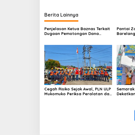
Berita Lainnya
Penjelasan Ketua Baznas Terkait
Pantai Z
Dugaan Pemotongan Dana
Barelang
Baznas Kabupaten Lahat Itu
Perbinca
Tidak Benar
Keluar M
Dokumen
Berinisia
Diminta
Aktivitas
Cegah Risiko Sejak Awal, PLN ULP
Semarak 
Mukomuko Periksa Peralatan dan
Dekatkan
APD Petugas secara Rutin
Gelegar 