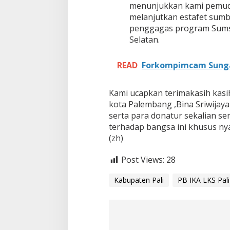
u
menunjukkan kami pemuda
l
melanjutkan estafet sumb
i
penggagas program Sumse
a
n
Selatan.
T
e
READ
Forkompimcam Sungai
h
a
d
Kami ucapkan terimakasih kasi
a
p
kota Palembang ,Bina Sriwijaya
M
serta para donatur sekalian se
a
terhadap bangsa ini khusus ny
s
(zh)
y
a
r
Post Views:
28
a
k
Kabupaten Pali
PB IKA LKS Pali
a
t
K
u
r