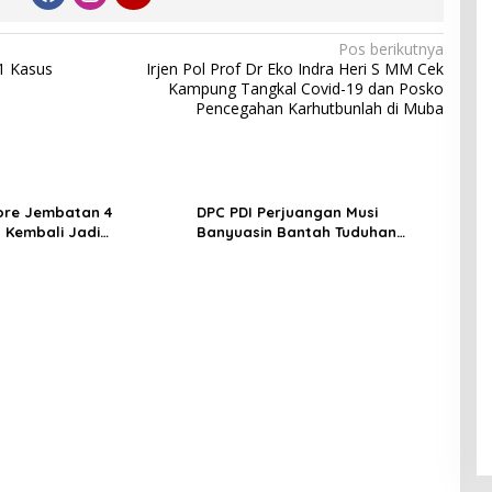
Pos berikutnya
1 Kasus
Irjen Pol Prof Dr Eko Indra Heri S MM Cek
Kampung Tangkal Covid-19 dan Posko
Pencegahan Karhutbunlah di Muba
ore Jembatan 4
DPC PDI Perjuangan Musi
 Kembali Jadi
Banyuasin Bantah Tuduhan
ngan, Diduga Jadi Jalur
Kepemilikan Tambang Ilegal dan
asuk Barang Tanpa
Penyerobotan Lahan
 Kepabeanan, Nama
l WL Disebut, Bea Cukai
 Mengungkap Dugaan
 di Kawasan Pesisir