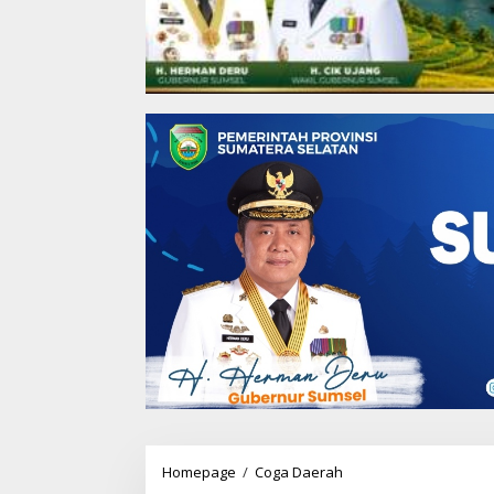
Homepage
/
Coga Daerah
P
B