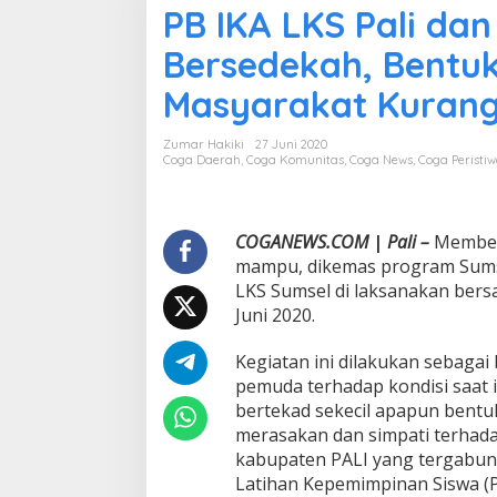
PB IKA LKS Pali da
I
K
Bersedekah, Bentu
A
L
Masyarakat Kuran
K
S
P
Zumar Hakiki
27 Juni 2020
a
Coga Daerah
,
Coga Komunitas
,
Coga News
,
Coga Peristi
l
i
d
a
COGANEWS.COM
|
Pali –
Member
n
mampu, dikemas program Sums
P
LKS Sumsel di laksanakan bers
B
Juni 2020.
I
K
A
Kegiatan ini dilakukan sebagai
L
pemuda terhadap kondisi saat i
K
bertekad sekecil apapun bentu
S
merasakan dan simpati terha
S
kabupaten PALI yang tergabun
u
m
Latihan Kepemimpinan Siswa (P
s