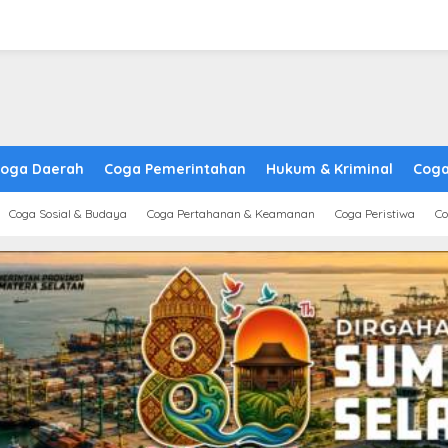
oga Daerah
Coga Pemerintahan
Hukum & Kriminal
Coga
Coga Sosial & Budaya
Coga Pertahanan & Keamanan
Coga Peristiwa
Co