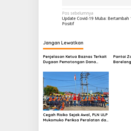
a
n
g
N
Pos sebelumnya
M
Update Covid-19 Muba: Bertambah 
a
a
Positif
m
v
p
i
u
Jangan Lewatkan
g
a
Penjelasan Ketua Baznas Terkait
Pantai Z
s
Dugaan Pemotongan Dana
Barelang
Baznas Kabupaten Lahat Itu
Perbinca
i
Tidak Benar
Keluar M
p
Dokumen
Berinisia
o
Diminta
Aktivitas
s
Cegah Risiko Sejak Awal, PLN ULP
Mukomuko Periksa Peralatan dan
APD Petugas secara Rutin