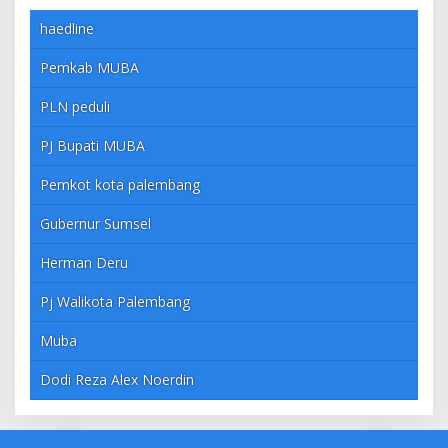
haedline
Pemkab MUBA
PLN peduli
PJ Bupati MUBA
Pemkot kota palembang
Gubernur Sumsel
Herman Deru
Pj Walikota Palembang
Muba
Dodi Reza Alex Noerdin