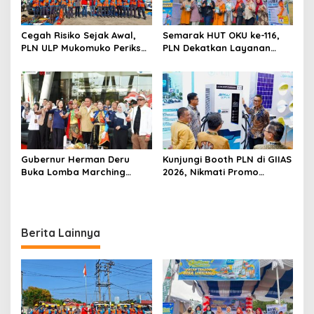
o
s
Cegah Risiko Sejak Awal,
Semarak HUT OKU ke-116,
PLN ULP Mukomuko Periksa
PLN Dekatkan Layanan
Peralatan dan APD Petugas
Digital melalui Gelegar PLN
secara Rutin
Mobile 2026
Gubernur Herman Deru
Kunjungi Booth PLN di GIIAS
Buka Lomba Marching
2026, Nikmati Promo
Band Piala Kemerdekaan
Tambah Daya 50 Persen
2026: Ajang Asah Mental
dan Kedisiplinan Generasi
Muda
Berita Lainnya