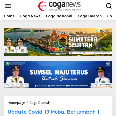
L
e
w
a
Home
Coga News
Coga Nasional
Coga Daerah
Coga
t
i
k
e
k
o
n
t
e
n
Homepage
/
Coga Daerah
U
p
Update Covid-19 Muba: Bertambah 1
d