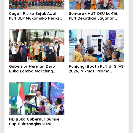
Cegah Risiko Sejak Awal,
Semarak HUT OKU ke-116,
PLN ULP Mukomuko Periksa
PLN Dekatkan Layanan
Peralatan dan APD Petugas
Digital melalui Gelegar PLN
secara Rutin
Mobile 2026
Gubernur Herman Deru
Kunjungi Booth PLN di GIIAS
Buka Lomba Marching
2026, Nikmati Promo
Band Piala Kemerdekaan
Tambah Daya 50 Persen
2026: Ajang Asah Mental
dan Kedisiplinan Generasi
Muda
HD Buka Gubernur Sumsel
Cup Bulutangkis 2026,
Ajang Pembinaan Lahirkan