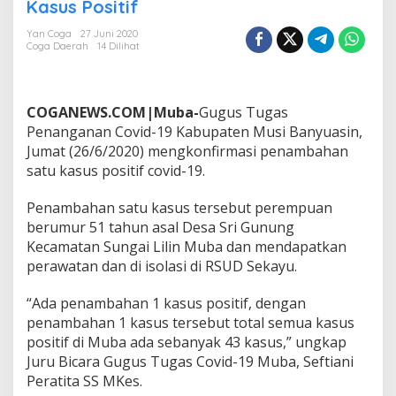
a
Kasus Positif
t
e
Yan Coga
27 Juni 2020
Coga Daerah
14 Dilihat
C
o
v
i
COGANEWS.COM|Muba-
Gugus Tugas
d
-
Penanganan Covid-19 Kabupaten Musi Banyuasin,
1
Jumat (26/6/2020) mengkonfirmasi penambahan
9
satu kasus positif covid-19.
M
u
Penambahan satu kasus tersebut perempuan
b
a
berumur 51 tahun asal Desa Sri Gunung
:
Kecamatan Sungai Lilin Muba dan mendapatkan
B
perawatan dan di isolasi di RSUD Sekayu.
e
r
“Ada penambahan 1 kasus positif, dengan
t
a
penambahan 1 kasus tersebut total semua kasus
m
positif di Muba ada sebanyak 43 kasus,” ungkap
b
Juru Bicara Gugus Tugas Covid-19 Muba, Seftiani
a
Peratita SS MKes.
h