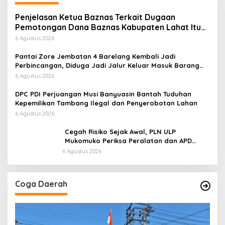
Penjelasan Ketua Baznas Terkait Dugaan
Pemotongan Dana Baznas Kabupaten Lahat Itu
Tidak Benar
6 Agustus 2026
Pantai Zore Jembatan 4 Barelang Kembali Jadi
Perbincangan, Diduga Jadi Jalur Keluar Masuk Barang
Tanpa Dokumen Kepabeanan, Nama Berinisial WL
6 Agustus 2026
Disebut, Bea Cukai Diminta Mengungkap Dugaan Aktivitas
di Kawasan Pesisir
DPC PDI Perjuangan Musi Banyuasin Bantah Tuduhan
Kepemilikan Tambang Ilegal dan Penyerobotan Lahan
6 Agustus 2026
Cegah Risiko Sejak Awal, PLN ULP
Mukomuko Periksa Peralatan dan APD
Petugas secara Rutin
6 Agustus 2026
Coga Daerah