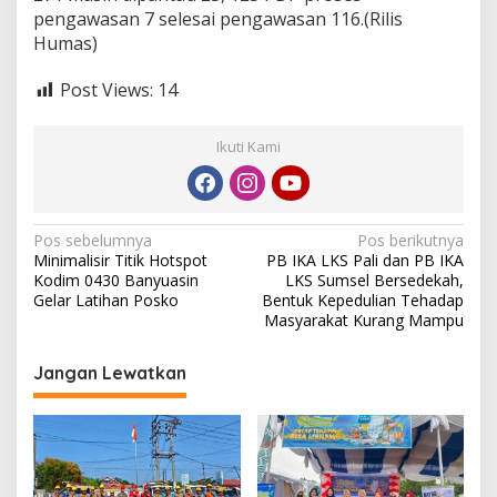
pengawasan 7 selesai pengawasan 116.(Rilis
Humas)
Post Views:
14
Ikuti Kami
N
Pos sebelumnya
Pos berikutnya
Minimalisir Titik Hotspot
PB IKA LKS Pali dan PB IKA
a
Kodim 0430 Banyuasin
LKS Sumsel Bersedekah,
v
Gelar Latihan Posko
Bentuk Kepedulian Tehadap
Masyarakat Kurang Mampu
i
g
Jangan Lewatkan
a
s
i
p