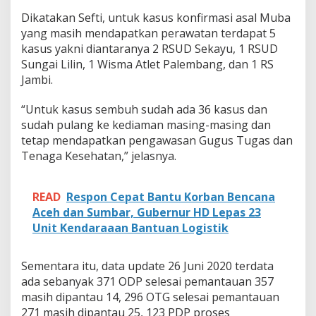
1
K
Dikatakan Sefti, untuk kasus konfirmasi asal Muba
a
yang masih mendapatkan perawatan terdapat 5
s
kasus yakni diantaranya 2 RSUD Sekayu, 1 RSUD
u
Sungai Lilin, 1 Wisma Atlet Palembang, dan 1 RS
s
Jambi.
P
o
s
“Untuk kasus sembuh sudah ada 36 kasus dan
i
sudah pulang ke kediaman masing-masing dan
t
tetap mendapatkan pengawasan Gugus Tugas dan
i
Tenaga Kesehatan,” jelasnya.
f
READ
Respon Cepat Bantu Korban Bencana
Aceh dan Sumbar, Gubernur HD Lepas 23
Unit Kendaraaan Bantuan Logistik
Sementara itu, data update 26 Juni 2020 terdata
ada sebanyak 371 ODP selesai pemantauan 357
masih dipantau 14, 296 OTG selesai pemantauan
271 masih dipantau 25, 123 PDP proses