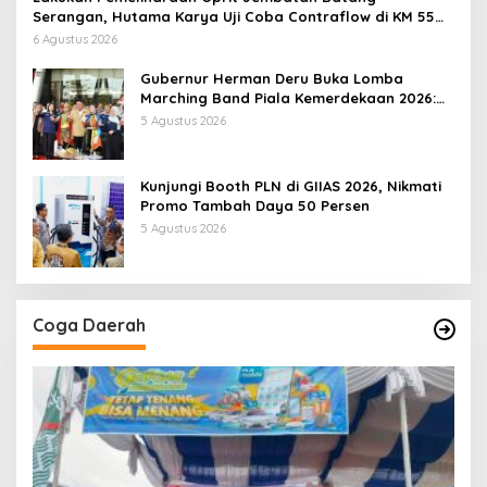
Serangan, Hutama Karya Uji Coba Contraflow di KM 55
Tol Binjai–Langsa
6 Agustus 2026
Gubernur Herman Deru Buka Lomba
Marching Band Piala Kemerdekaan 2026:
Ajang Asah Mental dan Kedisiplinan
5 Agustus 2026
Generasi Muda
Kunjungi Booth PLN di GIIAS 2026, Nikmati
Promo Tambah Daya 50 Persen
5 Agustus 2026
Coga Daerah