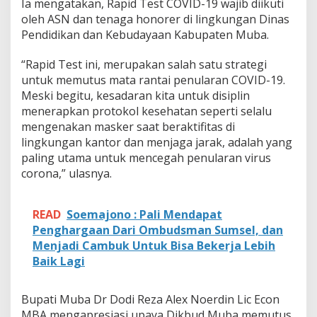
Ia mengatakan, Rapid Test COVID-19 wajib diikuti
,
D
oleh ASN dan tenaga honorer di lingkungan Dinas
i
Pendidikan dan Kebudayaan Kabupaten Muba.
k
b
“Rapid Test ini, merupakan salah satu strategi
u
untuk memutus mata rantai penularan COVID-19.
d
M
Meski begitu, kesadaran kita untuk disiplin
u
menerapkan protokol kesehatan seperti selalu
b
mengenakan masker saat beraktifitas di
a
lingkungan kantor dan menjaga jarak, adalah yang
R
a
paling utama untuk mencegah penularan virus
p
corona,” ulasnya.
i
d
T
READ
Soemajono : Pali Mendapat
e
Penghargaan Dari Ombudsman Sumsel, dan
s
Menjadi Cambuk Untuk Bisa Bekerja Lebih
t
S
Baik Lagi
e
l
u
Bupati Muba Dr Dodi Reza Alex Noerdin Lic Econ
r
MBA mengapresiasi upaya Dikbud Muba memutus