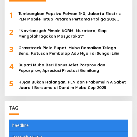
1
Tumbangkan Popsivo Polwan 3-0, Jakarta Electric
PLN Mobile Tutup Putaran Pertama Proliga 2026
dengan Meyakinkan
2
“Novriansyah Pimpin KORMI Muratara, Siap
Mengolahragakan Masyarakat”
3
Grasstrack Piala Bupati Muba Ramaikan Telaga
Sena, Ratusan Pembalap Adu Nyali di Sungai Lilin
4
Bupati Muba Beri Bonus Atlet Porprov dan
Peparprov, Apresiasi Prestasi Gemilang
5
Hujan Bukan Halangan, PLN dan Prabumulih A Sabet
Juara I Bersama di Dandim Muba Cup 2025
TAG
haedline