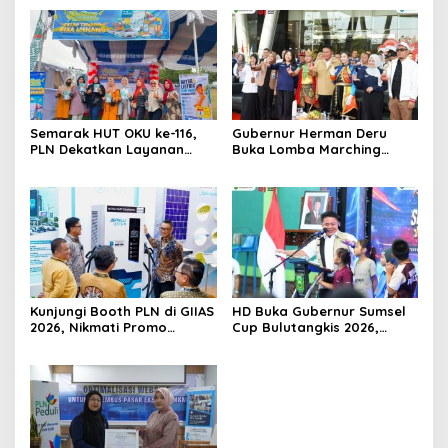
Semarak HUT OKU ke-116,
Gubernur Herman Deru
PLN Dekatkan Layanan
Buka Lomba Marching
Digital melalui Gelegar PLN
Band Piala Kemerdekaan
Mobile 2026
2026: Ajang Asah Mental
dan Kedisiplinan Generasi
Muda
Kunjungi Booth PLN di GIIAS
HD Buka Gubernur Sumsel
2026, Nikmati Promo
Cup Bulutangkis 2026,
Tambah Daya 50 Persen
Ajang Pembinaan Lahirkan
Bibit Atlet Baru