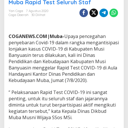
i
Muba Rapid Test Seluruh Staf
m
a
Yan Coga
7 Agustus 2020
Coga Daerah
30 Dilihat
l
i
s
i
COGANEWS.COM|Muba-
Upaya pencegahan
r
P
penyebaran Covid-19 dalam rangka mengantisipasi
e
lonjakan kasus COVID-19 di Kabupaten Musi
n
Banyuasin terus dilakukan, kali ini Dinas
u
Pendidikan dan Kebudayaan Kabupaten Musi
l
Banyuasin menggelar Rapid Test COVID-19 di Aula
a
r
Handayani Kantor Dinas Pendidikan dan
a
Kebudayaan Muba, Jumat (7/8/2020).
n
C
” Pelaksanaan Rapid Test COVID-19 ini sangat
O
penting, untuk itu seluruh staf dan jajarannya
V
I
diminta untuk turut berpartisipasi aktif mengikuti
D
kegiatan tersebut,” kata Kepala Dinas Dikbud
-
Muba Musni Wijaya SSos MSi.
1
9