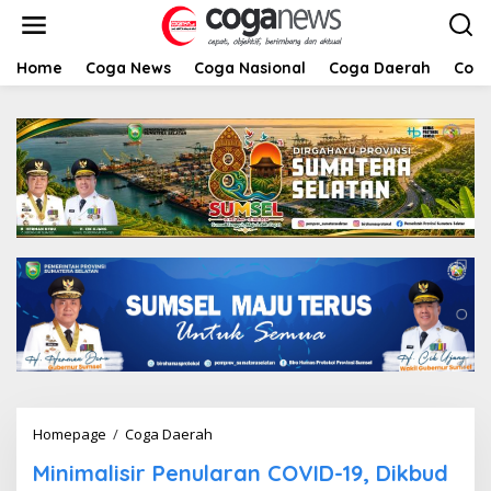
L
e
w
a
Home
Coga News
Coga Nasional
Coga Daerah
Coga
t
i
k
e
k
o
n
t
e
n
Homepage
/
Coga Daerah
M
i
Minimalisir Penularan COVID-19, Dikbud
n