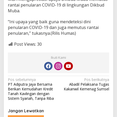
u
rantai penularan COVID-19 di lingkungan Dikbud
h
Muba.
S
t
a
“Ini upaya yang baik guna mendeteksi dini
f
penularan COVID-19 dan juga memutus rantai
penularan,” tukasnya.(Rilis Humas)
Post Views:
30
Ikuti Kami
N
Pos sebelumnya
Pos berikutnya
PT Adiputra Jaya Bersama
Abadil Pelaksana Tugas
a
Berikan Kemudahan Kredit
Kakanwil Kemenag Sumsel
v
Tanah Kavlingan dengan
Sistem Syariah, Tanpa Riba
i
g
Jangan Lewatkan