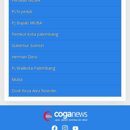
Pemkab MUBA
PLN peduli
PJ Bupati MUBA
Pemkot kota palembang
Gubernur Sumsel
Herman Deru
Pj Walikota Palembang
Muba
Dodi Reza Alex Noerdin