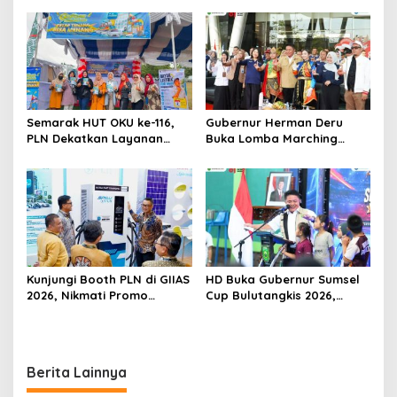
a
s
i
p
o
s
Semarak HUT OKU ke-116,
Gubernur Herman Deru
PLN Dekatkan Layanan
Buka Lomba Marching
Digital melalui Gelegar PLN
Band Piala Kemerdekaan
Mobile 2026
2026: Ajang Asah Mental
dan Kedisiplinan Generasi
Muda
Kunjungi Booth PLN di GIIAS
HD Buka Gubernur Sumsel
2026, Nikmati Promo
Cup Bulutangkis 2026,
Tambah Daya 50 Persen
Ajang Pembinaan Lahirkan
Bibit Atlet Baru
Berita Lainnya