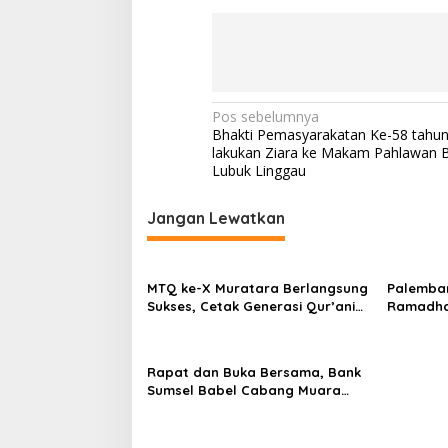
N
Pos sebelumnya
Bhakti Pemasyarakatan Ke-58 tahun
a
lakukan Ziara ke Makam Pahlawan B
v
Lubuk Linggau
i
Jangan Lewatkan
g
a
s
MTQ ke-X Muratara Berlangsung
Palemba
Sukses, Cetak Generasi Qur’ani
Ramadh
i
dan Perkuat Syiar Islam
p
o
Rapat dan Buka Bersama, Bank
Sumsel Babel Cabang Muara
s
Rupit Perkuat Kebersamaan dan
Kinerja