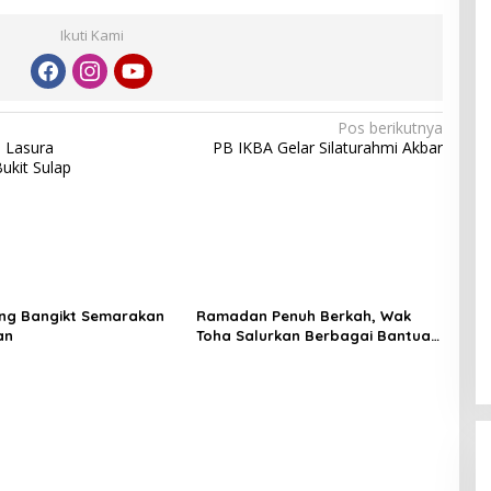
Ikuti Kami
Pos berikutnya
 Lasura
PB IKBA Gelar Silaturahmi Akbar
ukit Sulap
ng Bangikt Semarakan
Ramadan Penuh Berkah, Wak
an
Toha Salurkan Berbagai Bantuan
di Plakat Tinggi