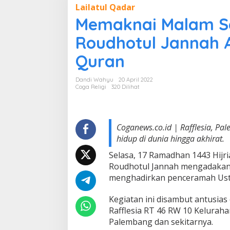
Lailatul Qadar
m
a
Memaknai Malam Se
k
n
Roudhotul Jannah 
a
i
Quran
M
a
Dandi Wahyu
20 April 2022
l
Coga Religi
320 Dilihat
a
m
S
e
Coganews.co.id | Rafflesia, Pa
r
hidup di dunia hingga akhirat.
i
b
Selasa, 17 Ramadhan 1443 Hijr
u
Roudhotul Jannah mengadakan
K
e
menghadirkan penceramah Usta
m
u
Kegiatan ini disambut antusia
l
Rafflesia RT 46 RW 10 Kelurah
i
Palembang dan sekitarnya.
a
a