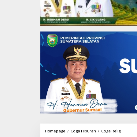
Homepage
/
Coga Hiburan
/
Coga Religi
M
e