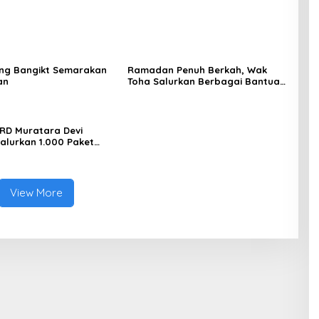
ng Bangikt Semarakan
Ramadan Penuh Berkah, Wak
an
Toha Salurkan Berbagai Bantuan
di Plakat Tinggi
RD Muratara Devi
Salurkan 1.000 Paket
untuk Anak Yatim dan
i Ramadan 2026
View More