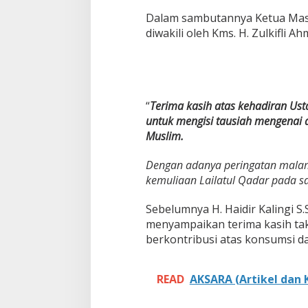
n
Dalam sambutannya Ketua Masji
,
diwakili oleh Kms. H. Zulkifli Ah
M
a
s
j
i
d
“
Terima kasih atas kehadiran Us
R
untuk mengisi tausiah mengenai a
o
Muslim.
u
d
h
Dengan adanya peringatan mala
o
kemuliaan Lailatul Qadar pada sa
t
u
Sebelumnya H. Haidir Kalingi S
l
menyampaikan terima kasih ta
J
a
berkontribusi atas konsumsi da
n
n
a
READ
AKSARA (Artikel dan K
h
A