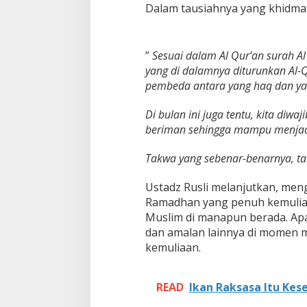
d
Dalam tausiahnya yang khidm
a
k
a
n
”
Sesuai dalam Al Qur’an surah 
P
yang di dalamnya diturunkan Al-
e
pembeda antara yang haq dan yan
r
i
n
Di bulan ini juga tentu, kita diw
g
beriman sehingga mampu menjadi
a
t
Takwa yang sebenar-benarnya, ta
a
n
Ustadz Rusli melanjutkan, meng
N
u
Ramadhan yang penuh kemuliaan
z
Muslim di manapun berada. Apa
u
dan amalan lainnya di momen m
l
kemuliaan.
Q
u
r
a
READ
Ikan Raksasa Itu Kes
n