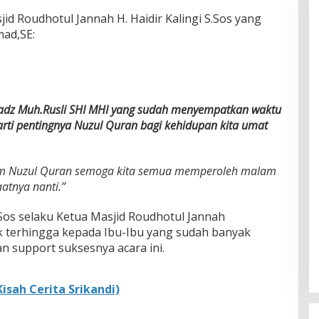
d Roudhotul Jannah H. Haidir Kalingi S.Sos yang
mad,SE:
tadz Muh.Rusli SHI MHI yang sudah menyempatkan waktu
rti pentingnya Nuzul Quran bagi kehidupan kita umat
m Nuzul Quran semoga kita semua memperoleh malam
atnya nanti.”
.Sos selaku Ketua Masjid Roudhotul Jannah
k terhingga kepada Ibu-Ibu yang sudah banyak
n support suksesnya acara ini.
isah Cerita Srikandi)