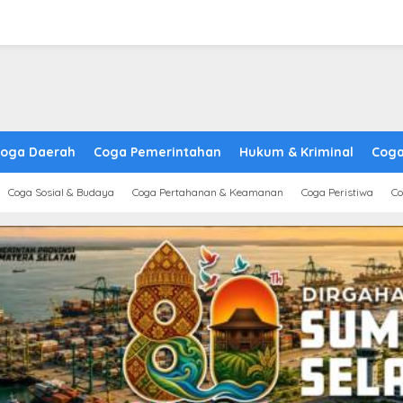
oga Daerah
Coga Pemerintahan
Hukum & Kriminal
Coga
Coga Sosial & Budaya
Coga Pertahanan & Keamanan
Coga Peristiwa
Co