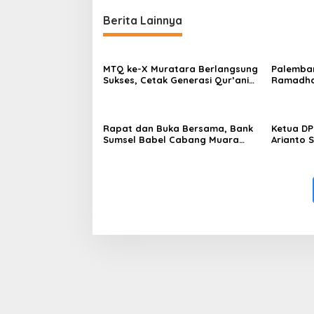
Berita Lainnya
MTQ ke-X Muratara Berlangsung
Palemba
Sukses, Cetak Generasi Qur’ani
Ramadh
dan Perkuat Syiar Islam
Rapat dan Buka Bersama, Bank
Ketua DP
Sumsel Babel Cabang Muara
Arianto 
Rupit Perkuat Kebersamaan dan
Sembako 
Kinerja
Lansia d