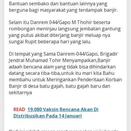
4
Bantuan sembako dan bantuan lainnya yang
4
berguna bagi masyarakat yang terdampak banjir.
/
G
Selain itu Danrem 044/Gapo M.Thohir beserta
a
p
rombongan meninjau langsung jembatan gantung
o
yang putus akibat diterjang banjir meluap nya
S
sungai Rupit beberapa hari yang lalu.
a
l
Di tempat yang Sama Danrem-044/Gapo, Brigadir
u
r
Jendral Muhamad Tohir Menyampaikan,Banjir
B
adaah bencana alam yang tidak bisa dihindarkan
a
datang secara tiba-tiba,untuk itu mari kita Bahu
n
membahu untuk Meringankan Penderitaan Korban
t
Banjir di desa batu gajah, batu gajah baru dan
u
a
sekitarnya
n
W
a
READ
19.080 Vaksin Rencana Akan Di
r
Distribusikan Pada 14 Januari
g
a
K