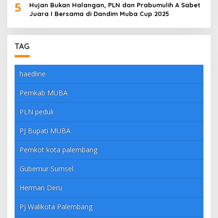
5
Hujan Bukan Halangan, PLN dan Prabumulih A Sabet
Juara I Bersama di Dandim Muba Cup 2025
TAG
haedline
Pemkab MUBA
PLN peduli
PJ Bupati MUBA
Pemkot kota palembang
Gubernur Sumsel
Herman Deru
Pj Walikota Palembang