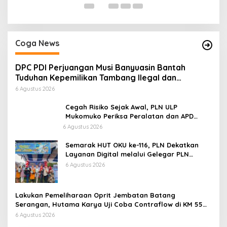
Coga News
DPC PDI Perjuangan Musi Banyuasin Bantah
Tuduhan Kepemilikan Tambang Ilegal dan
Penyerobotan Lahan
6 Agustus 2026
Cegah Risiko Sejak Awal, PLN ULP
Mukomuko Periksa Peralatan dan APD
Petugas secara Rutin
6 Agustus 2026
Semarak HUT OKU ke-116, PLN Dekatkan
Layanan Digital melalui Gelegar PLN
Mobile 2026
6 Agustus 2026
Lakukan Pemeliharaan Oprit Jembatan Batang
Serangan, Hutama Karya Uji Coba Contraflow di KM 55
Tol Binjai–Langsa
6 Agustus 2026