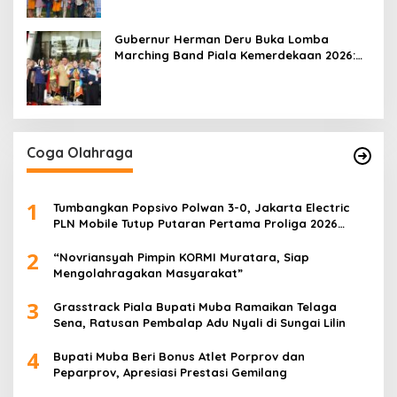
Gubernur Herman Deru Buka Lomba
Marching Band Piala Kemerdekaan 2026:
Ajang Asah Mental dan Kedisiplinan
Generasi Muda
Coga Olahraga
1
Tumbangkan Popsivo Polwan 3-0, Jakarta Electric
PLN Mobile Tutup Putaran Pertama Proliga 2026
dengan Meyakinkan
2
“Novriansyah Pimpin KORMI Muratara, Siap
Mengolahragakan Masyarakat”
3
Grasstrack Piala Bupati Muba Ramaikan Telaga
Sena, Ratusan Pembalap Adu Nyali di Sungai Lilin
4
Bupati Muba Beri Bonus Atlet Porprov dan
Peparprov, Apresiasi Prestasi Gemilang