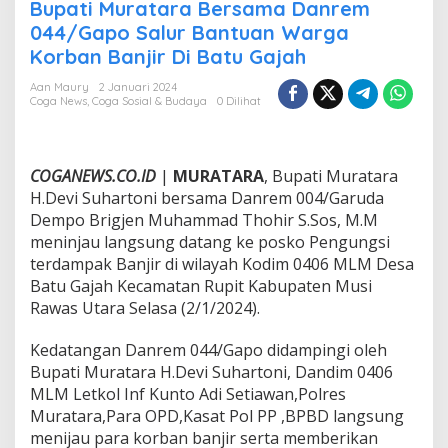
a
Bupati Muratara Bersama Danrem
t
044/Gapo Salur Bantuan Warga
i
Korban Banjir Di Batu Gajah
M
u
Aan Maury
2 Januari 2024
r
Coga News
,
Coga Sosial & Budaya
0 Dilihat
a
t
a
r
COGANEWS.CO.ID
|
MURATARA
, Bupati Muratara
a
H.Devi Suhartoni bersama Danrem 004/Garuda
B
Dempo Brigjen Muhammad Thohir S.Sos, M.M
e
r
meninjau langsung datang ke posko Pengungsi
s
terdampak Banjir di wilayah Kodim 0406 MLM Desa
a
Batu Gajah Kecamatan Rupit Kabupaten Musi
m
Rawas Utara Selasa (2/1/2024).
a
D
a
Kedatangan Danrem 044/Gapo didampingi oleh
n
Bupati Muratara H.Devi Suhartoni, Dandim 0406
r
MLM Letkol Inf Kunto Adi Setiawan,Polres
e
Muratara,Para OPD,Kasat Pol PP ,BPBD langsung
m
0
menijau para korban banjir serta memberikan