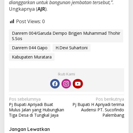
dianggarkan untuk bangunan jembatan tersebut,”.
Ungkapnya (
AJR
).
Post Views:
0
Danrem 004/Garuda Dempo Brigjen Muhammad Thohir
S.Sos
Danrem 044 Gapo
H.Devi Suhartoni
Kabupaten Muratara
Ikuti Kami
N
Pos sebelumnya
Pos berikutnya
Pj Bupati Apriyadi Buat
Pj Bupati H Apriyadi terima
a
Mulus Jalan yang Hubungkan
Audensi PT. Sucofindo
v
Tiga Desa di Tungkal Jaya
Palembang
i
Jangan Lewatkan