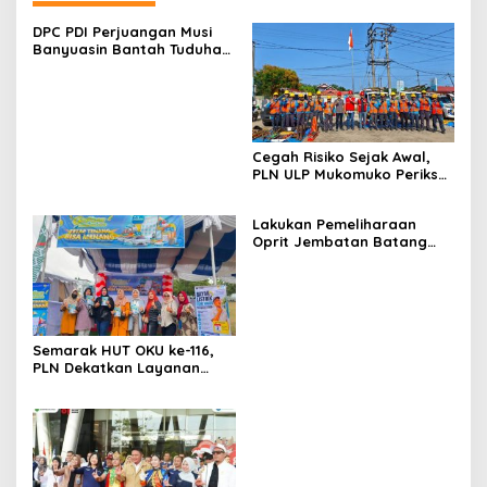
DPC PDI Perjuangan Musi
Banyuasin Bantah Tuduhan
Kepemilikan Tambang
Ilegal dan Penyerobotan
Lahan
Cegah Risiko Sejak Awal,
PLN ULP Mukomuko Periksa
Peralatan dan APD Petugas
secara Rutin
Lakukan Pemeliharaan
Oprit Jembatan Batang
Serangan, Hutama Karya
Uji Coba Contraflow di KM
55 Tol Binjai–Langsa
Semarak HUT OKU ke-116,
PLN Dekatkan Layanan
Digital melalui Gelegar PLN
Mobile 2026