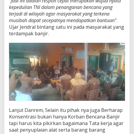
“Jadi ini adalah respon cepat merupakan wujud nyata
o
kepedulian TNI dalam penanganan bencana yang
r
b
terjadi di wilayah agar masyarakat yang terkena
a
musibah dapat secepatnya mendapatkan bantuan”
.
n
Ujar Jendral bintang satu ini pada masyarakat yang
B
terdampak banjir.
a
n
j
i
r
D
i
B
a
t
u
G
a
j
Lanjut Danrem, Selain itu pihak nya juga Berharap
a
h
Konsentrasi bukan hanya Korban Bencana Banjir
tapi harus kita pikirkan bagaimana Tata kerja agar
saat penyuplaian alat serta barang barang