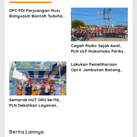
g
a
DPC PDI Perjuangan Musi
s
Banyuasin Bantah Tuduhan
Kepemilikan Tambang
i
Ilegal dan Penyerobotan
p
Lahan
o
Cegah Risiko Sejak Awal,
s
PLN ULP Mukomuko Periksa
Peralatan dan APD Petugas
secara Rutin
Lakukan Pemeliharaan
Oprit Jembatan Batang
Serangan, Hutama Karya
Uji Coba Contraflow di KM
55 Tol Binjai–Langsa
Semarak HUT OKU ke-116,
PLN Dekatkan Layanan
Digital melalui Gelegar PLN
Mobile 2026
Berita Lainnya