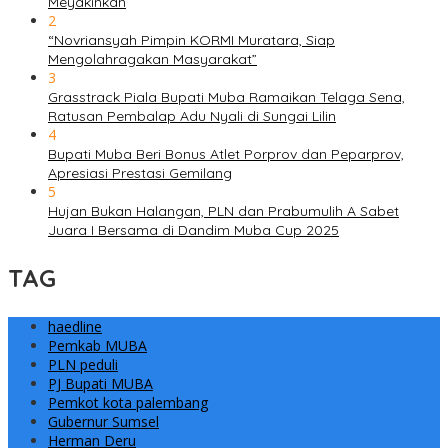
Meyakinkan
2
“Novriansyah Pimpin KORMI Muratara, Siap
Mengolahragakan Masyarakat”
3
Grasstrack Piala Bupati Muba Ramaikan Telaga Sena,
Ratusan Pembalap Adu Nyali di Sungai Lilin
4
Bupati Muba Beri Bonus Atlet Porprov dan Peparprov,
Apresiasi Prestasi Gemilang
5
Hujan Bukan Halangan, PLN dan Prabumulih A Sabet
Juara I Bersama di Dandim Muba Cup 2025
TAG
haedline
Pemkab MUBA
PLN peduli
PJ Bupati MUBA
Pemkot kota palembang
Gubernur Sumsel
Herman Deru