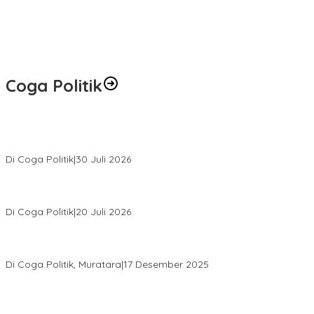
Coga Politik
Relawan Rasyid Rajasa Muratara Resmi Dilantik, Siap Perkuat
Pengabdian Bantu Rakyat.
Di Coga Politik
|
30 Juli 2026
Hendri Akan Perjuangkan Semua Aspirasi Dari Masyarakat Saat
Gelar Reses Tahap II Di Kelurahan Tanjung Indah
Di Coga Politik
|
20 Juli 2026
H. Devi Suhartoni Dipercaya Menakhodai DPD PDI Perjuangan
Sumsel Periode 2025–2030
Di Coga Politik, Muratara
|
17 Desember 2025
PENGURUS DPC KOTA LUBUK LINGGAU MENGUCAPKAN
SELAMAT ATAS TERPILIHNYA H. MOHAMMAD MURDIONO SEBAGAI