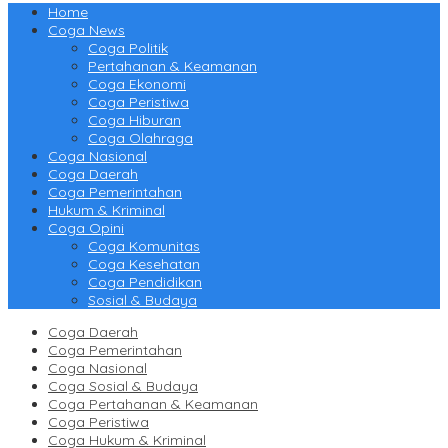
Home
Coga News
Coga Politik
Pertahanan & Keamanan
Coga Ekonomi
Coga Peristiwa
Coga Hiburan
Coga Olahraga
Coga Nasional
Coga Daerah
Coga Pemerintahan
Hukum & Kriminal
Coga Opini
Coga Komunitas
Coga Kesehatan
Coga Pendidikan
Sosial & Budaya
Coga Daerah
Coga Pemerintahan
Coga Nasional
Coga Sosial & Budaya
Coga Pertahanan & Keamanan
Coga Peristiwa
Coga Hukum & Kriminal