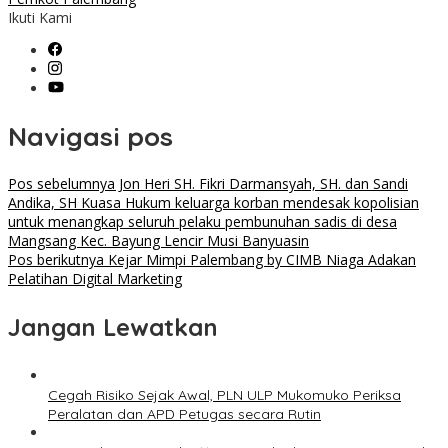
Ikuti Kami
Navigasi pos
Pos sebelumnya
Jon Heri SH. Fikri Darmansyah, SH. dan Sandi
Andika, SH Kuasa Hukum keluarga korban mendesak kopolisian
untuk menangkap seluruh pelaku pembunuhan sadis di desa
Mangsang Kec. Bayung Lencir Musi Banyuasin
Pos berikutnya
Kejar Mimpi Palembang by CIMB Niaga Adakan
Pelatihan Digital Marketing
Jangan Lewatkan
Cegah Risiko Sejak Awal, PLN ULP Mukomuko Periksa
Peralatan dan APD Petugas secara Rutin