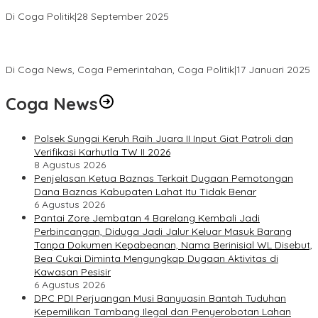
KETUA UMUM PPP
Di Coga Politik
|
28 September 2025
Paripurna DPRD Muratara Tetapkan Devi-Yudi Bupati dan Wakil
Bupati Terpilih Hasil Pilkada 2024
Di Coga News, Coga Pemerintahan, Coga Politik
|
17 Januari 2025
Coga News
Polsek Sungai Keruh Raih Juara II Input Giat Patroli dan
Verifikasi Karhutla TW II 2026
8 Agustus 2026
Penjelasan Ketua Baznas Terkait Dugaan Pemotongan
Dana Baznas Kabupaten Lahat Itu Tidak Benar
6 Agustus 2026
Pantai Zore Jembatan 4 Barelang Kembali Jadi
Perbincangan, Diduga Jadi Jalur Keluar Masuk Barang
Tanpa Dokumen Kepabeanan, Nama Berinisial WL Disebut,
Bea Cukai Diminta Mengungkap Dugaan Aktivitas di
Kawasan Pesisir
6 Agustus 2026
DPC PDI Perjuangan Musi Banyuasin Bantah Tuduhan
Kepemilikan Tambang Ilegal dan Penyerobotan Lahan