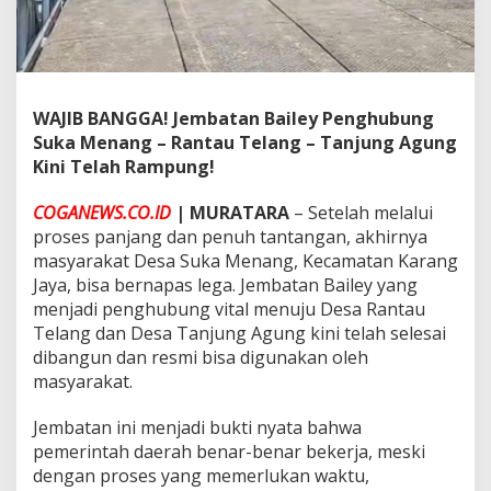
M
e
n
a
n
g
WAJIB BANGGA! Jembatan Bailey Penghubung
–
Suka Menang – Rantau Telang – Tanjung Agung
R
a
Kini Telah Rampung!
n
t
COGANEWS.CO.ID
| MURATARA
– Setelah melalui
a
proses panjang dan penuh tantangan, akhirnya
u
masyarakat Desa Suka Menang, Kecamatan Karang
T
e
Jaya, bisa bernapas lega. Jembatan Bailey yang
l
menjadi penghubung vital menuju Desa Rantau
a
Telang dan Desa Tanjung Agung kini telah selesai
n
dibangun dan resmi bisa digunakan oleh
g
–
masyarakat.
T
a
Jembatan ini menjadi bukti nyata bahwa
n
pemerintah daerah benar-benar bekerja, meski
j
dengan proses yang memerlukan waktu,
u