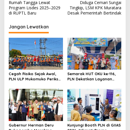
a
Rumah Tangga Lewat
Diduga Cemari Sungai
v
Program Lisdes 2025–2029
Tingkip, LSM KPK Muratara
di RUPTL Baru
Desak Pemerintah Bertindak
i
g
Jangan Lewatkan
a
s
i
p
o
s
Cegah Risiko Sejak Awal,
Semarak HUT OKU ke-116,
PLN ULP Mukomuko Periksa
PLN Dekatkan Layanan
Peralatan dan APD Petugas
Digital melalui Gelegar PLN
secara Rutin
Mobile 2026
Gubernur Herman Deru
Kunjungi Booth PLN di GIIAS