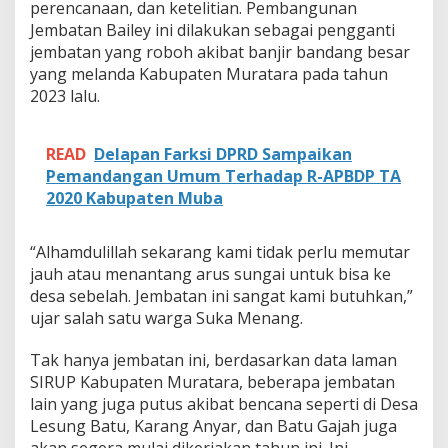
n
perencanaan, dan ketelitian. Pembangunan
g
Jembatan Bailey ini dilakukan sebagai pengganti
A
jembatan yang roboh akibat banjir bandang besar
g
yang melanda Kabupaten Muratara pada tahun
u
2023 lalu.
n
g
K
i
READ
Delapan Farksi DPRD Sampaikan
n
Pemandangan Umum Terhadap R-APBDP TA
i
2020 Kabupaten Muba
T
e
l
“Alhamdulillah sekarang kami tidak perlu memutar
a
jauh atau menantang arus sungai untuk bisa ke
h
R
desa sebelah. Jembatan ini sangat kami butuhkan,”
a
ujar salah satu warga Suka Menang.
m
p
Tak hanya jembatan ini, berdasarkan data laman
u
SIRUP Kabupaten Muratara, beberapa jembatan
n
g
lain yang juga putus akibat bencana seperti di Desa
!
Lesung Batu, Karang Anyar, dan Batu Gajah juga
akan segera mulai dikerjakan tahun ini. Ini