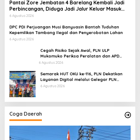
Pantai Zore Jembatan 4 Barelang Kembali Jadi
Perbincangan, Diduga Jadi Jalur Keluar Masuk
Barang Tanpa Dokumen Kepabeanan, Nama
6 Agustus 2026
Berinisial WL Disebut, Bea Cukai Diminta
Mengungkap Dugaan Aktivitas di Kawasan Pesisir
DPC PDI Perjuangan Musi Banyuasin Bantah Tuduhan
Kepemilikan Tambang Ilegal dan Penyerobotan Lahan
6 Agustus 2026
Cegah Risiko Sejak Awal, PLN ULP
Mukomuko Periksa Peralatan dan APD
Petugas secara Rutin
6 Agustus 2026
Semarak HUT OKU ke-116, PLN Dekatkan
Layanan Digital melalui Gelegar PLN
Mobile 2026
6 Agustus 2026
Coga Daerah