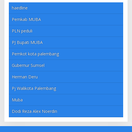
haedline
Pemkab MUBA
PLN peduli
PJ Bupati MUBA
Pemkot kota palembang
Gubernur Sumsel
Herman Deru
Pj Walikota Palembang
Muba
Dodi Reza Alex Noerdin