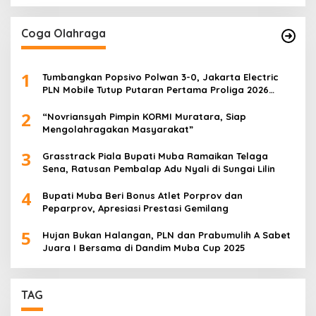
Coga Olahraga
1
Tumbangkan Popsivo Polwan 3-0, Jakarta Electric
PLN Mobile Tutup Putaran Pertama Proliga 2026
dengan Meyakinkan
2
“Novriansyah Pimpin KORMI Muratara, Siap
Mengolahragakan Masyarakat”
3
Grasstrack Piala Bupati Muba Ramaikan Telaga
Sena, Ratusan Pembalap Adu Nyali di Sungai Lilin
4
Bupati Muba Beri Bonus Atlet Porprov dan
Peparprov, Apresiasi Prestasi Gemilang
5
Hujan Bukan Halangan, PLN dan Prabumulih A Sabet
Juara I Bersama di Dandim Muba Cup 2025
TAG