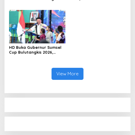
Band Piala Kemerdekaan
Tambah Daya 50 Persen
2026: Ajang Asah Mental
dan Kedisiplinan Generasi
Muda
HD Buka Gubernur Sumsel
Cup Bulutangkis 2026,
Ajang Pembinaan Lahirkan
Bibit Atlet Baru
View More