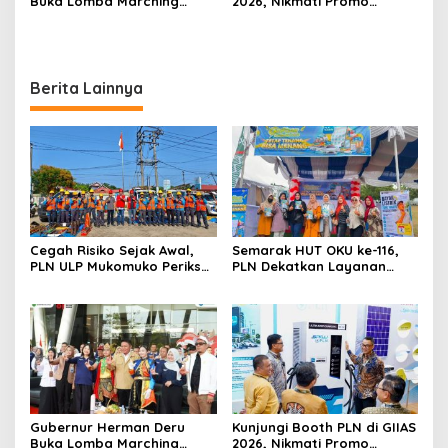
Buka Lomba Marching
2026, Nikmati Promo
Band Piala Kemerdekaan
Tambah Daya 50 Persen
2026: Ajang Asah Mental
dan Kedisiplinan Generasi
Muda
Berita Lainnya
Cegah Risiko Sejak Awal,
Semarak HUT OKU ke-116,
PLN ULP Mukomuko Periksa
PLN Dekatkan Layanan
Peralatan dan APD Petugas
Digital melalui Gelegar PLN
secara Rutin
Mobile 2026
Gubernur Herman Deru
Kunjungi Booth PLN di GIIAS
Buka Lomba Marching
2026, Nikmati Promo