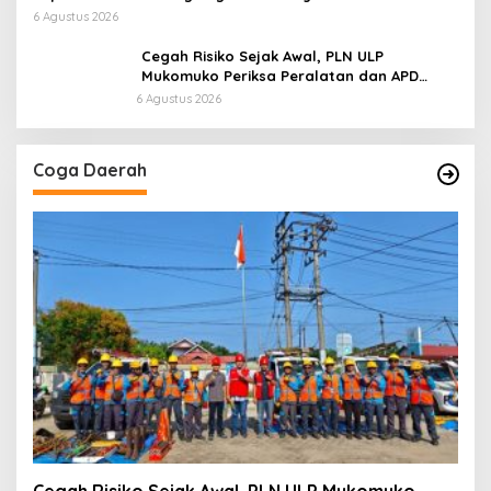
6 Agustus 2026
Cegah Risiko Sejak Awal, PLN ULP
Mukomuko Periksa Peralatan dan APD
Petugas secara Rutin
6 Agustus 2026
Coga Daerah