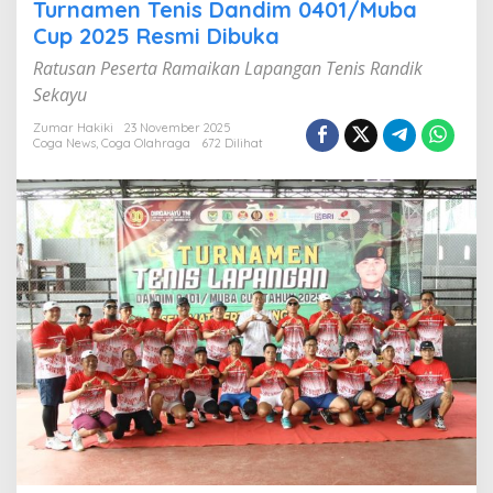
n
Turnamen Tenis Dandim 0401/Muba
a
Cup 2025 Resmi Dibuka
m
e
Ratusan Peserta Ramaikan Lapangan Tenis Randik
n
Sekayu
T
e
Zumar Hakiki
23 November 2025
n
Coga News
,
Coga Olahraga
672 Dilihat
i
s
D
a
n
d
i
m
0
4
0
1
/
M
u
b
a