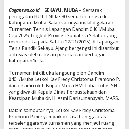
C
u
Coganews.co.id
|
SEKAYU, MUBA –
Semarak
p
peringatan HUT TNI ke-80 semakin terasa di
2
0
Kabupaten Muba. Salah satunya melalui gelaran
2
Turnamen Tennis Lapangan Dandim 0401/Muba
5
Cup 2025 Tingkat Provinsi Sumatera Selatan yang
R
resmi dibuka pada Sabtu (22/11/2025) di Lapangan
e
Tenis Randik Sekayu. Ajang bergengsi ini disambut
s
m
antusias oleh ratusan peserta dari berbagai
i
kabupaten/kota.
D
i
Turnamen ini dibuka langsung oleh Dandim
b
0401/Muba Letkol Kav Fredy Christoma Pramono P,
u
k
dan dihadiri oleh Bupati Muba HM Toha Tohet SH
a
yang diwakili Kepala Dinas Perpustakaan dan
Kearsipan Muba dr. H. Azmi Darisumansyah, MARS.
Dalam sambutannya, Letkol Kav Fredy Christoma
Pramono P menyampaikan rasa bangga atas
terselenggaranya turnamen yang menjadi ruang