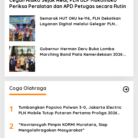
Cegah Risiko Sejak Awal, PLN ULP Mukomuko
Periksa Peralatan dan APD Petugas secara Rutin
Semarak HUT OKU ke-116, PLN Dekatkan
Layanan Digital melalui Gelegar PLN
Mobile 2026
Gubernur Herman Deru Buka Lomba
Marching Band Piala Kemerdekaan 2026:
Ajang Asah Mental dan Kedisiplinan
Generasi Muda
Coga Olahraga
1
Tumbangkan Popsivo Polwan 3-0, Jakarta Electric
PLN Mobile Tutup Putaran Pertama Proliga 2026
dengan Meyakinkan
2
“Novriansyah Pimpin KORMI Muratara, Siap
Mengolahragakan Masyarakat”