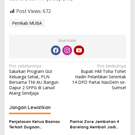
Post Views:
672
Pemkab MUBA
Ikuti Kami
N
Pos sebelumnya
Pos berikutnya
Salurkan Program Gizi
Bupati HM Toha Tohet
a
Keluarga Sehat, PLN
Hadiri Pelantikan Serentak
v
Bersama TNI AU Bangun
14 DPD Partai NasDem se-
Dapur 2 SPPG di Lanud
Sumsel
i
Atang Sendjaja
g
Jangan Lewatkan
a
s
Penjelasan Ketua Baznas
Pantai Zore Jembatan 4
i
Terkait Dugaan
Barelang Kembali Jadi
p
Pemotongan Dana Baznas
Perbincangan, Diduga Jadi