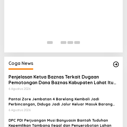
H
P
Di
Coga News
Penjelasan Ketua Baznas Terkait Dugaan
Pemotongan Dana Baznas Kabupaten Lahat Itu
Tidak Benar
6 Agustus 2026
Pantai Zore Jembatan 4 Barelang Kembali Jadi
Perbincangan, Diduga Jadi Jalur Keluar Masuk Barang
Tanpa Dokumen Kepabeanan, Nama Berinisial WL
6 Agustus 2026
Disebut, Bea Cukai Diminta Mengungkap Dugaan Aktivitas
di Kawasan Pesisir
DPC PDI Perjuangan Musi Banyuasin Bantah Tuduhan
Kepemilikan Tambang Ilegal dan Penyerobotan Lahan