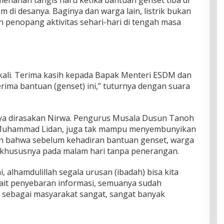
menahan tangis haru ketika bantuan genset tiba di
m di desanya. Baginya dan warga lain, listrik bukan
 penopang aktivitas sehari-hari di tengah masa
ekali. Terima kasih kepada Bapak Menteri ESDM dan
ima bantuan (genset) ini,” tuturnya dengan suara
ya dirasakan Nirwa. Pengurus Musala Dusun Tanoh
 Muhammad Lidan, juga tak mampu menyembunyikan
an bahwa sebelum kehadiran bantuan genset, warga
ah khususnya pada malam hari tanpa penerangan.
 alhamdulillah segala urusan (ibadah) bisa kita
kait penyebaran informasi, semuanya sudah
mi sebagai masyarakat sangat, sangat banyak