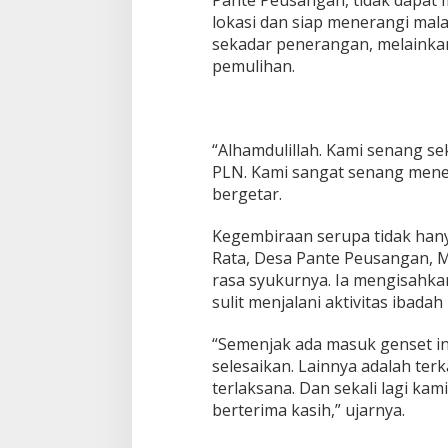
Pante Peusangan, tidak dapat 
e
lokasi dan siap menerangi mala
r
i
sekadar penerangan, melainkan
a
pemulihan.
n
E
S
D
M
“Alhamdulillah. Kami senang s
,
PLN. Kami sangat senang mener
B
bergetar.
a
n
Kegembiraan serupa tidak han
g
k
Rata, Desa Pante Peusangan,
i
rasa syukurnya. Ia mengisahk
t
sulit menjalani aktivitas ibad
k
a
“Semenjak ada masuk genset ini,
n
S
selesaikan. Lainnya adalah ter
e
terlaksana. Dan sekali lagi ka
m
berterima kasih,” ujarnya.
a
n