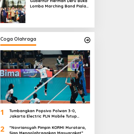
Gubernur Herman Deru Buka
Lomba Marching Band Piala
Kemerdekaan 2026: Ajang
Asah Mental dan Kedisiplinan
Generasi Muda
Coga Olahraga
1
Tumbangkan Popsivo Polwan 3-0,
Jakarta Electric PLN Mobile Tutup
Putaran Pertama Proliga 2026 dengan
2
Meyakinkan
“Novriansyah Pimpin KORMI Muratara,
Siap Mengolahragakan Masyarakat”