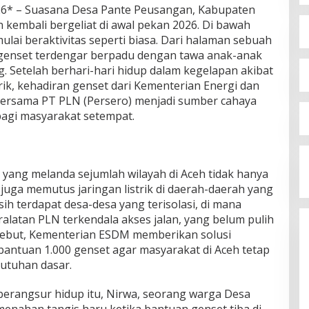
026* – Suasana Desa Pante Peusangan, Kabupaten
n kembali bergeliat di awal pekan 2026. Di bawah
ulai beraktivitas seperti biasa. Dari halaman sebuah
 genset terdengar berpadu dengan tawa anak-anak
. Setelah berhari-hari hidup dalam kegelapan akibat
trik, kehadiran genset dari Kementerian Energi dan
ersama PT PLN (Persero) menjadi sumber cahaya
agi masyarakat setempat.
 yang melanda sejumlah wilayah di Aceh tidak hanya
uga memutus jaringan listrik di daerah-daerah yang
asih terdapat desa-desa yang terisolasi, di mana
alatan PLN terkendala akses jalan, yang belum pulih
rsebut, Kementerian ESDM memberikan solusi
ntuan 1.000 genset agar masyarakat di Aceh tetap
butuhan dasar.
berangsur hidup itu, Nirwa, seorang warga Desa