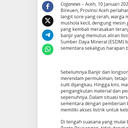
n
Coganews –
Aceh, 10 Januari 2
B
Bireuen, Provinsi Aceh perlaha
a
n
langit sore yang cerah, warga m
t
mushola kecil, dengung mesin
u
yang kembali merasakan terang
a
banjir yang memutus aliran lis
n
Sumber Daya Mineral (ESDM) b
1
.
sementara sekaligus harapan b
0
0
0
G
Sebelumnya Banjir dan longsor
e
n
merendam permukiman, tetapi j
s
sulit dijangkau. Hingga kini, m
e
pengangkutan material dan per
t
sepenuhnya. Dalam situasi te
K
sementara dengan pemberian ba
e
m
memiliki akses listrik untuk ke
e
n
Di tengah suasana yang mulai 
t