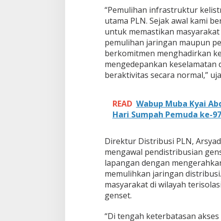
“Pemulihan infrastruktur kelis
utama PLN. Sejak awal kami be
untuk memastikan masyarakat t
pemulihan jaringan maupun pen
berkomitmen menghadirkan kemb
mengedepankan keselamatan da
beraktivitas secara normal,” u
READ
Wabup Muba Kyai Ab
Hari Sumpah Pemuda ke-9
Direktur Distribusi PLN, Arsya
mengawal pendistribusian gen
lapangan dengan mengerahkan p
memulihkan jaringan distribus
masyarakat di wilayah terisolas
genset.
“Di tengah keterbatasan akses 