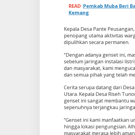
g
READ
Pemkab Muba Beri Ba
a
Kemang
t
W
a
Kepala Desa Pante Peusangan,
r
g
penopang utama aktivitas warg
a
dipulihkan secara permanen.
A
c
“Dengan adanya genset ini, m
e
sebelum jaringan instalasi list
h
P
dan masyarakat, kami menguca
a
dan semua pihak yang telah me
s
c
Cerita serupa datang dari De
a
Utara. Kepala Desa Riseh Tu
b
e
genset ini sangat membantu war
n
sepenuhnya terjangkau jaringan 
c
a
“Genset ini kami manfaatkan un
n
hingga lokasi pengungsian. Al
a
masyarakat merasa lebih aman,”