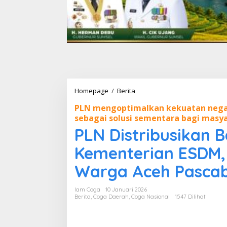
Homepage
/
Berita
P
L
PLN mengoptimalkan kekuatan negar
N
sebagai solusi sementara bagi masy
D
i
PLN Distribusikan 
s
t
Kementerian ESDM,
r
i
Warga Aceh Pasca
b
u
Iam Coga
10 Januari 2026
s
Berita
,
Coga Daerah
,
Coga Nasional
1547 Dilihat
i
k
a