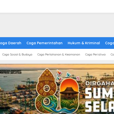
oga Daerah
Coga Pemerintahan
Hukum & Kriminal
Coga
Coga Sosial & Budaya
Coga Pertahanan & Keamanan
Coga Peristiwa
Co