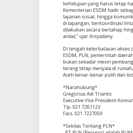
kehidupan yang harus tetap ha
Kementerian ESDM hadir sebaga
layanan sosial, hingga komunik
di lapangan, berkoordinasi lin
dilakukan secara bertahap hing
andal,” ujar Arsyadany.
Di tengah keterbatasan akses 
ESDM, PLN, pemerintah daerah,
bukan sekadar mesin pembangk
terang tetap menyala di rumah,
Aceh benar-benar pulih dan lis
*Narahubung*
Gregorius Adi Trianto
Executive Vice President Komu
Tlp. 021 7261122
Facs. 021 7227059
*Sekilas Tentang PLN*
_PT PLN (Persero) adalah BUMN