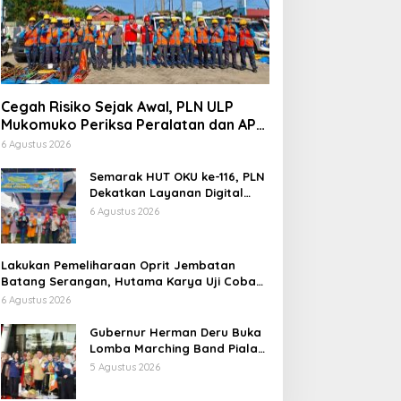
Cegah Risiko Sejak Awal, PLN ULP
Mukomuko Periksa Peralatan dan APD
Petugas secara Rutin
6 Agustus 2026
Semarak HUT OKU ke-116, PLN
Dekatkan Layanan Digital
melalui Gelegar PLN Mobile
6 Agustus 2026
2026
Lakukan Pemeliharaan Oprit Jembatan
Batang Serangan, Hutama Karya Uji Coba
Contraflow di KM 55 Tol Binjai–Langsa
6 Agustus 2026
Gubernur Herman Deru Buka
Lomba Marching Band Piala
Kemerdekaan 2026: Ajang
5 Agustus 2026
Asah Mental dan Kedisiplinan
Generasi Muda