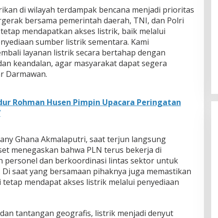
trikan di wilayah terdampak bencana menjadi prioritas
rgerak bersama pemerintah daerah, TNI, dan Polri
etap mendapatkan akses listrik, baik melalui
yediaan sumber listrik sementara. Kami
ali layanan listrik secara bertahap dengan
n keandalan, agar masyarakat dapat segera
jar Darmawan.
dur Rohman Husen Pimpin Upacara Peringatan
7
dany Ghana Akmalaputri, saat terjun langsung
set menegaskan bahwa PLN terus bekerja di
ersonel dan berkoordinasi lintas sektor untuk
i. Di saat yang bersamaan pihaknya juga memastikan
i tetap mendapat akses listrik melalui penyediaan
dan tantangan geografis, listrik menjadi denyut