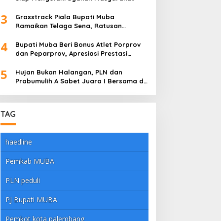
3
Grasstrack Piala Bupati Muba
Ramaikan Telaga Sena, Ratusan
Pembalap Adu Nyali di Sungai Lilin
4
Bupati Muba Beri Bonus Atlet Porprov
dan Peparprov, Apresiasi Prestasi
Gemilang
5
Hujan Bukan Halangan, PLN dan
Prabumulih A Sabet Juara I Bersama di
Dandim Muba Cup 2025
TAG
haedline
Pemkab MUBA
PLN peduli
PJ Bupati MUBA
Pemkot kota palembang