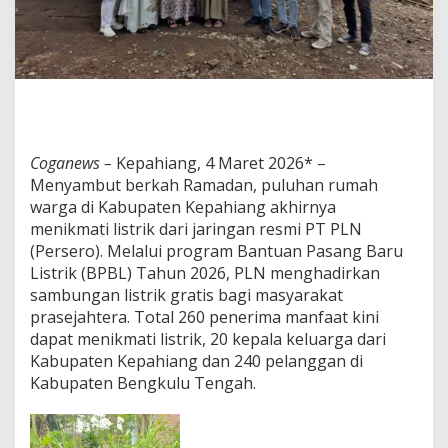
t
r
i
k
G
r
a
t
i
Coganews –
Kepahiang, 4 Maret 2026* –
s
Menyambut berkah Ramadan, puluhan rumah
u
n
warga di Kabupaten Kepahiang akhirnya
t
menikmati listrik dari jaringan resmi PT PLN
u
(Persero). Melalui program Bantuan Pasang Baru
k
Listrik (BPBL) Tahun 2026, PLN menghadirkan
W
a
sambungan listrik gratis bagi masyarakat
r
prasejahtera. Total 260 penerima manfaat kini
g
dapat menikmati listrik, 20 kepala keluarga dari
a
Kabupaten Kepahiang dan 240 pelanggan di
K
Kabupaten Bengkulu Tengah.
e
p
a
h