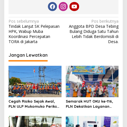
N
Pos sebelumnya
Pos berikutnya
Tindak Lanjut SK Pelepasan
Anggota BPD Desa Tebing
a
HPK, Wabup Muba
Bulang Diduga Satu Tahun
v
Koordinasi Percepatan
Lebih Tidak Berdomisili di
TORA di Jakarta
Desa.
i
g
Jangan Lewatkan
a
s
i
p
o
s
Cegah Risiko Sejak Awal,
Semarak HUT OKU ke-116,
PLN ULP Mukomuko Periksa
PLN Dekatkan Layanan
Peralatan dan APD Petugas
Digital melalui Gelegar PLN
secara Rutin
Mobile 2026