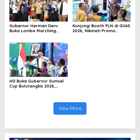
Gubernur Herman Deru
Kunjungi Booth PLN di GIIAS
Buka Lomba Marching
2026, Nikmati Promo
Band Piala Kemerdekaan
Tambah Daya 50 Persen
2026: Ajang Asah Mental
dan Kedisiplinan Generasi
Muda
HD Buka Gubernur Sumsel
Cup Bulutangkis 2026,
Ajang Pembinaan Lahirkan
Bibit Atlet Baru
View More