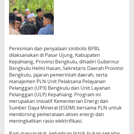
i
a
n
g
L
e
w
a
t
Peresmian dan penyalaan simbolis BPBL
P
dilaksanakan di Pasar Ujung, Kabupaten
r
o
Kepahiang, Provinsi Bengkulu, dihadiri Gubernur
g
Bengkulu Helmi Hasan, Sekretaris Daerah Provinsi
r
Bengkulu, jajaran pemerintah daerah, serta
a
manajemen PLN Unit Pelaksana Pelayanan
m
Pelanggan (UP3) Bengkulu dan Unit Layanan
B
P
Pelanggan (ULP) Kepahiang. Program ini
B
merupakan inisiatif Kementerian Energi dan
L
Sumber Daya Mineral (ESDM) bersama PLN untuk
mendorong pemerataan akses energi dan
meningkatkan rasio elektrifikasi.
Bagi masyarakat, kehadiran listrik bukan sekadar