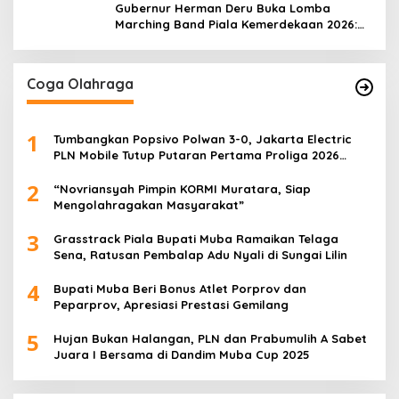
Gubernur Herman Deru Buka Lomba
Marching Band Piala Kemerdekaan 2026:
Ajang Asah Mental dan Kedisiplinan
Generasi Muda
Coga Olahraga
1
Tumbangkan Popsivo Polwan 3-0, Jakarta Electric
PLN Mobile Tutup Putaran Pertama Proliga 2026
dengan Meyakinkan
2
“Novriansyah Pimpin KORMI Muratara, Siap
Mengolahragakan Masyarakat”
3
Grasstrack Piala Bupati Muba Ramaikan Telaga
Sena, Ratusan Pembalap Adu Nyali di Sungai Lilin
4
Bupati Muba Beri Bonus Atlet Porprov dan
Peparprov, Apresiasi Prestasi Gemilang
5
Hujan Bukan Halangan, PLN dan Prabumulih A Sabet
Juara I Bersama di Dandim Muba Cup 2025