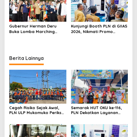
Gubernur Herman Deru
Kunjungi Booth PLN di GIIAS
Buka Lomba Marching
2026, Nikmati Promo
Band Piala Kemerdekaan
Tambah Daya 50 Persen
2026: Ajang Asah Mental
dan Kedisiplinan Generasi
Muda
Berita Lainnya
Cegah Risiko Sejak Awal,
Semarak HUT OKU ke-116,
PLN ULP Mukomuko Periksa
PLN Dekatkan Layanan
Peralatan dan APD Petugas
Digital melalui Gelegar PLN
secara Rutin
Mobile 2026