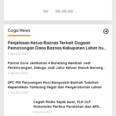
Di
Coga News
Penjelasan Ketua Baznas Terkait Dugaan
Pemotongan Dana Baznas Kabupaten Lahat Itu
Tidak Benar
6 Agustus 2026
Pantai Zore Jembatan 4 Barelang Kembali Jadi
Perbincangan, Diduga Jadi Jalur Keluar Masuk Barang
Tanpa Dokumen Kepabeanan, Nama Berinisial WL
6 Agustus 2026
Disebut, Bea Cukai Diminta Mengungkap Dugaan Aktivitas
di Kawasan Pesisir
DPC PDI Perjuangan Musi Banyuasin Bantah Tuduhan
Kepemilikan Tambang Ilegal dan Penyerobotan Lahan
6 Agustus 2026
Cegah Risiko Sejak Awal, PLN ULP
Mukomuko Periksa Peralatan dan APD
Petugas secara Rutin
6 Agustus 2026