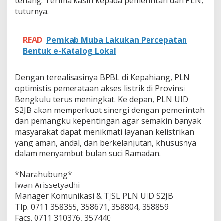
tenang. Terima kasih kepada pemerintah dan PLN,”
tuturnya.
READ
Pemkab Muba Lakukan Percepatan
Bentuk e-Katalog Lokal
Dengan terealisasinya BPBL di Kepahiang, PLN
optimistis pemerataan akses listrik di Provinsi
Bengkulu terus meningkat. Ke depan, PLN UID
S2JB akan memperkuat sinergi dengan pemerintah
dan pemangku kepentingan agar semakin banyak
masyarakat dapat menikmati layanan kelistrikan
yang aman, andal, dan berkelanjutan, khususnya
dalam menyambut bulan suci Ramadan.
*Narahubung*
Iwan Arissetyadhi
Manager Komunikasi & TJSL PLN UID S2JB
Tlp. 0711 358355, 358671, 358804, 358859
Facs. 0711 310376, 357440