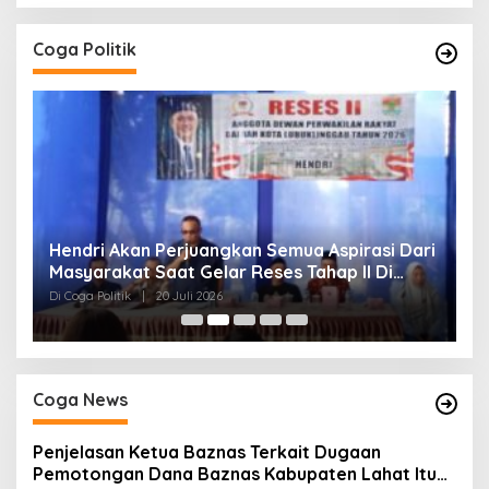
Coga Politik
ri
H. Devi Suhartoni Dipercaya Menakhodai DPD
P
PDI Perjuangan Sumsel Periode 2025–2030
M
M
Di Coga Politik, Muratara
|
17 Desember 2025
Di 
U
Coga News
Penjelasan Ketua Baznas Terkait Dugaan
Pemotongan Dana Baznas Kabupaten Lahat Itu