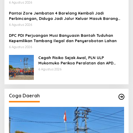
Tidak Benar
6 Agustus 2026
Pantai Zore Jembatan 4 Barelang Kembali Jadi
Perbincangan, Diduga Jadi Jalur Keluar Masuk Barang
Tanpa Dokumen Kepabeanan, Nama Berinisial WL
6 Agustus 2026
Disebut, Bea Cukai Diminta Mengungkap Dugaan Aktivitas
di Kawasan Pesisir
DPC PDI Perjuangan Musi Banyuasin Bantah Tuduhan
Kepemilikan Tambang Ilegal dan Penyerobotan Lahan
6 Agustus 2026
Cegah Risiko Sejak Awal, PLN ULP
Mukomuko Periksa Peralatan dan APD
Petugas secara Rutin
6 Agustus 2026
Coga Daerah