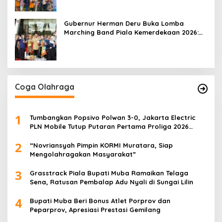
Gubernur Herman Deru Buka Lomba
Marching Band Piala Kemerdekaan 2026:
Ajang Asah Mental dan Kedisiplinan
Generasi Muda
Coga Olahraga
1
Tumbangkan Popsivo Polwan 3-0, Jakarta Electric
PLN Mobile Tutup Putaran Pertama Proliga 2026
dengan Meyakinkan
2
“Novriansyah Pimpin KORMI Muratara, Siap
Mengolahragakan Masyarakat”
3
Grasstrack Piala Bupati Muba Ramaikan Telaga
Sena, Ratusan Pembalap Adu Nyali di Sungai Lilin
4
Bupati Muba Beri Bonus Atlet Porprov dan
Peparprov, Apresiasi Prestasi Gemilang