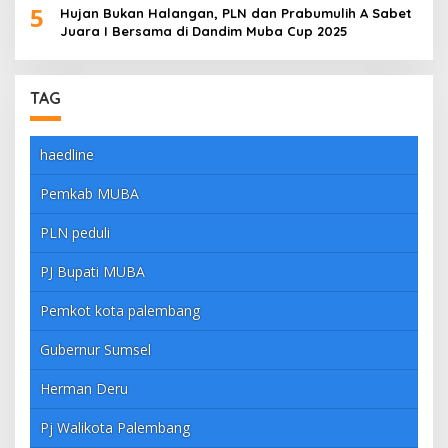
5
Hujan Bukan Halangan, PLN dan Prabumulih A Sabet
Juara I Bersama di Dandim Muba Cup 2025
TAG
haedline
Pemkab MUBA
PLN peduli
PJ Bupati MUBA
Pemkot kota palembang
Gubernur Sumsel
Herman Deru
Pj Walikota Palembang