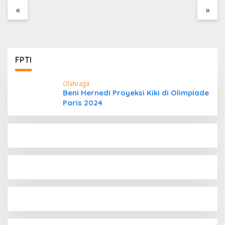
Tanpa Dokumen
«
»
Kepabeanan, Nama
Berinisial WL Disebut,
Bea Cukai Diminta
Mengungkap Dugaan
Aktivitas di Kawasan
FPTI
Pesisir
Olahraga
Beni Hernedi Proyeksi Kiki di Olimpiade
Paris 2024