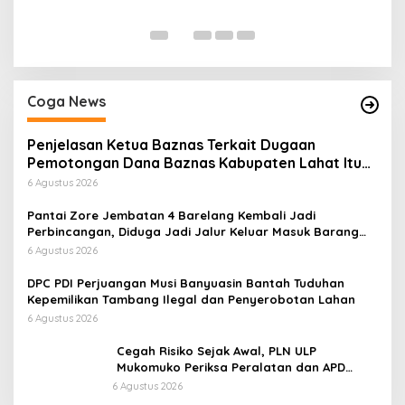
Di
Coga News
Penjelasan Ketua Baznas Terkait Dugaan
Pemotongan Dana Baznas Kabupaten Lahat Itu
Tidak Benar
6 Agustus 2026
Pantai Zore Jembatan 4 Barelang Kembali Jadi
Perbincangan, Diduga Jadi Jalur Keluar Masuk Barang
Tanpa Dokumen Kepabeanan, Nama Berinisial WL
6 Agustus 2026
Disebut, Bea Cukai Diminta Mengungkap Dugaan Aktivitas
di Kawasan Pesisir
DPC PDI Perjuangan Musi Banyuasin Bantah Tuduhan
Kepemilikan Tambang Ilegal dan Penyerobotan Lahan
6 Agustus 2026
Cegah Risiko Sejak Awal, PLN ULP
Mukomuko Periksa Peralatan dan APD
Petugas secara Rutin
6 Agustus 2026