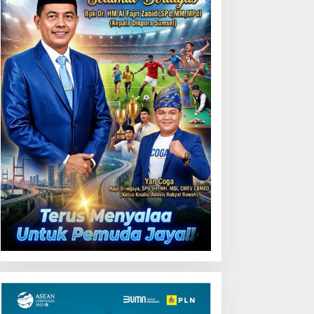
55 Tol Binjai–Langsa
emarak HUT OKU ke-116,
LN Dekatkan Layanan
igital melalui Gelegar PLN
obile 2026