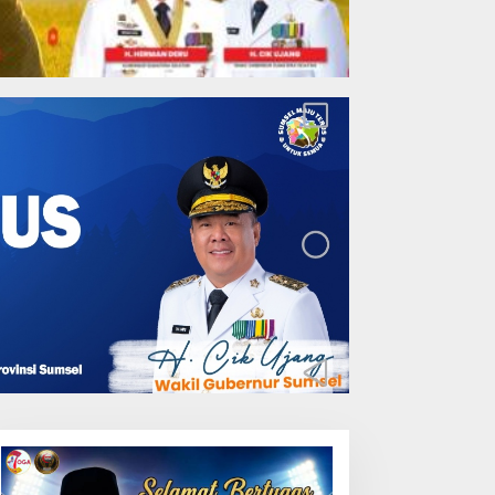
Lakukan Pemeliharaan
Oprit Jembatan Batang
Serangan, Hutama Karya
Uji Coba Contraflow di KM