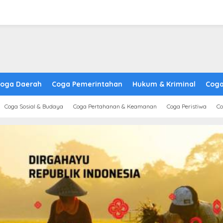
oga Daerah
Coga Pemerintahan
Hukum & Kriminal
Coga
Coga Sosial & Budaya
Coga Pertahanan & Keamanan
Coga Peristiwa
Co