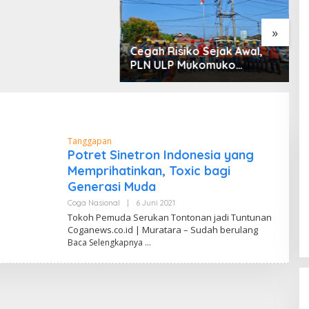
»
Cegah Risiko Sejak Awal,
S
PLN ULP Mukomuko
P
Periksa Peralatan dan APD
D
Petugas secara Rutin
M
Tanggapan
Potret Sinetron Indonesia yang
Memprihatinkan, Toxic bagi
Generasi Muda
Coga Nasional
|
6 Juni 2021
O
L
Tokoh Pemuda Serukan Tontonan jadi Tuntunan
E
Coganews.co.id | Muratara – Sudah berulang
H
Baca Selengkapnya
D
A
N
D
I
W
A