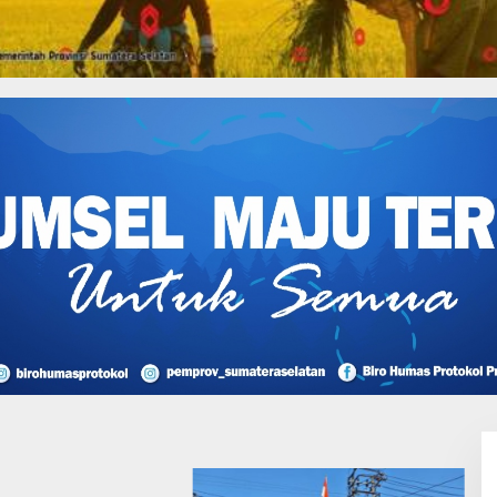
onesia yang Memprihatinkan,
 Muda
I Perjuangan Musi
sin Bantah Tuduhan
likan Tambang
 dan Penyerobotan