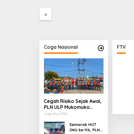
Tanpa Dokumen
Lahan
Kepabeanan, Nama
«
Berinisial WL Disebut, Bea
Cukai Diminta Mengungkap
Dugaan Aktivitas di
Kawasan Pesisir
Coga Nasional
FTV
Cegah Risiko Sejak Awal,
PLN ULP Mukomuko
Periksa Peralatan dan
6 Agustus 2026
APD Petugas secara
Rutin
Semarak HUT
OKU ke-116, PLN