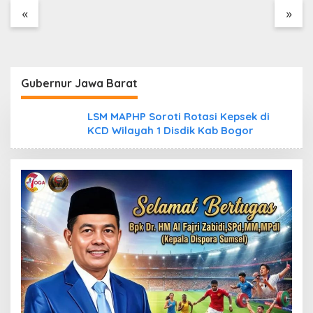
Tanpa Dokumen
«
»
Kepabeanan, Nama
Berinisial WL Disebut,
Bea Cukai Diminta
Mengungkap Dugaan
Aktivitas di Kawasan
Gubernur Jawa Barat
Pesisir
LSM MAPHP Soroti Rotasi Kepsek di
KCD Wilayah 1 Disdik Kab Bogor