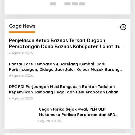
Coga News
Penjelasan Ketua Baznas Terkait Dugaan
Pemotongan Dana Baznas Kabupaten Lahat Itu
Tidak Benar
6 Agustus 2026
Pantai Zore Jembatan 4 Barelang Kembali Jadi
Perbincangan, Diduga Jadi Jalur Keluar Masuk Barang
Tanpa Dokumen Kepabeanan, Nama Berinisial WL
6 Agustus 2026
Disebut, Bea Cukai Diminta Mengungkap Dugaan Aktivitas
di Kawasan Pesisir
DPC PDI Perjuangan Musi Banyuasin Bantah Tuduhan
Kepemilikan Tambang Ilegal dan Penyerobotan Lahan
6 Agustus 2026
Cegah Risiko Sejak Awal, PLN ULP
Mukomuko Periksa Peralatan dan APD
Petugas secara Rutin
6 Agustus 2026