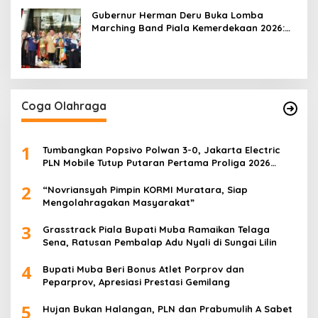
Gubernur Herman Deru Buka Lomba
Marching Band Piala Kemerdekaan 2026:
Ajang Asah Mental dan Kedisiplinan
Generasi Muda
Coga Olahraga
1
Tumbangkan Popsivo Polwan 3-0, Jakarta Electric
PLN Mobile Tutup Putaran Pertama Proliga 2026
dengan Meyakinkan
2
“Novriansyah Pimpin KORMI Muratara, Siap
Mengolahragakan Masyarakat”
3
Grasstrack Piala Bupati Muba Ramaikan Telaga
Sena, Ratusan Pembalap Adu Nyali di Sungai Lilin
4
Bupati Muba Beri Bonus Atlet Porprov dan
Peparprov, Apresiasi Prestasi Gemilang
5
Hujan Bukan Halangan, PLN dan Prabumulih A Sabet