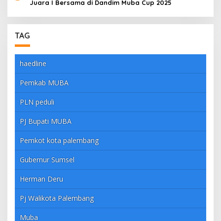
Juara I Bersama di Dandim Muba Cup 2025
TAG
haedline
Pemkab MUBA
PLN peduli
PJ Bupati MUBA
Pemkot kota palembang
Gubernur Sumsel
Herman Deru
Pj Walikota Palembang
Muba