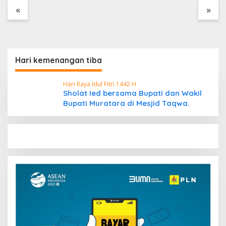
Tanpa Dokumen
«
»
Kepabeanan, Nama
Berinisial WL Disebut,
Bea Cukai Diminta
Mengungkap Dugaan
Aktivitas di Kawasan
Hari kemenangan tiba
Pesisir
Hari Raya Idul Fitri 1442 H
Sholat Ied bersama Bupati dan Wakil
Bupati Muratara di Mesjid Taqwa.