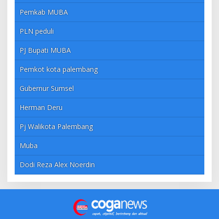
Pemkab MUBA
PLN peduli
PJ Bupati MUBA
Pemkot kota palembang
Gubernur Sumsel
Herman Deru
Pj Walikota Palembang
Muba
Dodi Reza Alex Noerdin