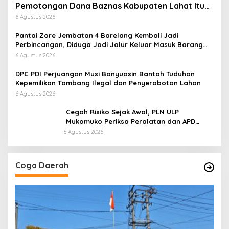
Pemotongan Dana Baznas Kabupaten Lahat Itu
Tidak Benar
6 Agustus 2026
Pantai Zore Jembatan 4 Barelang Kembali Jadi
Perbincangan, Diduga Jadi Jalur Keluar Masuk Barang
Tanpa Dokumen Kepabeanan, Nama Berinisial WL
6 Agustus 2026
Disebut, Bea Cukai Diminta Mengungkap Dugaan Aktivitas
di Kawasan Pesisir
DPC PDI Perjuangan Musi Banyuasin Bantah Tuduhan
Kepemilikan Tambang Ilegal dan Penyerobotan Lahan
6 Agustus 2026
Cegah Risiko Sejak Awal, PLN ULP
Mukomuko Periksa Peralatan dan APD
Petugas secara Rutin
6 Agustus 2026
Coga Daerah