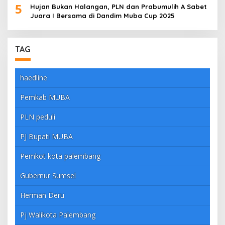
5
Hujan Bukan Halangan, PLN dan Prabumulih A Sabet
Juara I Bersama di Dandim Muba Cup 2025
TAG
haedline
Pemkab MUBA
PLN peduli
PJ Bupati MUBA
Pemkot kota palembang
Gubernur Sumsel
Herman Deru
Pj Walikota Palembang