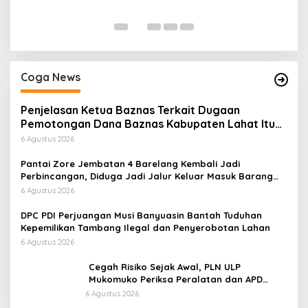
Di
Coga News
Penjelasan Ketua Baznas Terkait Dugaan
Pemotongan Dana Baznas Kabupaten Lahat Itu
Tidak Benar
6 Agustus 2026
Pantai Zore Jembatan 4 Barelang Kembali Jadi
Perbincangan, Diduga Jadi Jalur Keluar Masuk Barang
Tanpa Dokumen Kepabeanan, Nama Berinisial WL
6 Agustus 2026
Disebut, Bea Cukai Diminta Mengungkap Dugaan Aktivitas
di Kawasan Pesisir
DPC PDI Perjuangan Musi Banyuasin Bantah Tuduhan
Kepemilikan Tambang Ilegal dan Penyerobotan Lahan
6 Agustus 2026
Cegah Risiko Sejak Awal, PLN ULP
Mukomuko Periksa Peralatan dan APD
Petugas secara Rutin
6 Agustus 2026