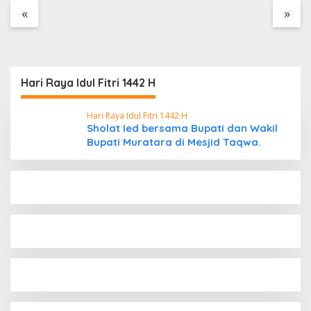
Tanpa Dokumen
«
»
Kepabeanan, Nama
Berinisial WL Disebut,
Bea Cukai Diminta
Mengungkap Dugaan
Aktivitas di Kawasan
Hari Raya Idul Fitri 1442 H
Pesisir
Hari Raya Idul Fitri 1442 H
Sholat Ied bersama Bupati dan Wakil
Bupati Muratara di Mesjid Taqwa.