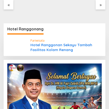
Tanpa Dokumen
«
»
Kepabeanan, Nama
Berinisial WL Disebut,
Bea Cukai Diminta
Mengungkap Dugaan
Aktivitas di Kawasan
Hotel Ranggonang
Pesisir
Pariwisata
Hotel Ranggonan Sekayu Tambah
Fasilitas Kolam Renang