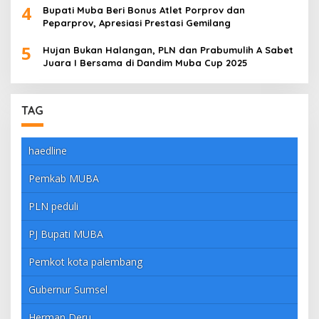
4
Bupati Muba Beri Bonus Atlet Porprov dan
Peparprov, Apresiasi Prestasi Gemilang
5
Hujan Bukan Halangan, PLN dan Prabumulih A Sabet
Juara I Bersama di Dandim Muba Cup 2025
TAG
haedline
Pemkab MUBA
PLN peduli
PJ Bupati MUBA
Pemkot kota palembang
Gubernur Sumsel
Herman Deru