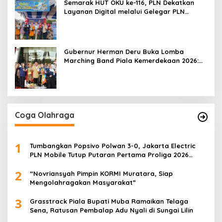
Semarak HUT OKU ke-116, PLN Dekatkan
Layanan Digital melalui Gelegar PLN
Mobile 2026
Gubernur Herman Deru Buka Lomba
Marching Band Piala Kemerdekaan 2026:
Ajang Asah Mental dan Kedisiplinan
Generasi Muda
Coga Olahraga
1
Tumbangkan Popsivo Polwan 3-0, Jakarta Electric
PLN Mobile Tutup Putaran Pertama Proliga 2026
dengan Meyakinkan
2
“Novriansyah Pimpin KORMI Muratara, Siap
Mengolahragakan Masyarakat”
3
Grasstrack Piala Bupati Muba Ramaikan Telaga
Sena, Ratusan Pembalap Adu Nyali di Sungai Lilin