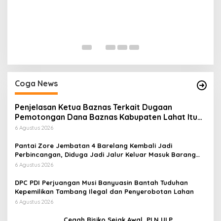
H
P
Di
Coga News
Penjelasan Ketua Baznas Terkait Dugaan
Pemotongan Dana Baznas Kabupaten Lahat Itu
Tidak Benar
6 Agustus 2026
Pantai Zore Jembatan 4 Barelang Kembali Jadi
Perbincangan, Diduga Jadi Jalur Keluar Masuk Barang
Tanpa Dokumen Kepabeanan, Nama Berinisial WL
6 Agustus 2026
Disebut, Bea Cukai Diminta Mengungkap Dugaan Aktivitas
di Kawasan Pesisir
DPC PDI Perjuangan Musi Banyuasin Bantah Tuduhan
Kepemilikan Tambang Ilegal dan Penyerobotan Lahan
6 Agustus 2026
Cegah Risiko Sejak Awal, PLN ULP