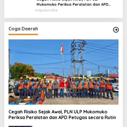
Mukomuko Periksa Peralatan dan APD
Petugas secara Rutin
6 Agustus 2026
Coga Daerah
Cegah Risiko Sejak Awal, PLN ULP Mukomuko
Periksa Peralatan dan APD Petugas secara Rutin