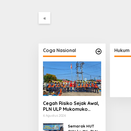
ahat Itu Tidak
Jalur Keluar Masuk Barang
Ilegal
Tanpa Dokumen
Lahan
Kepabeanan, Nama
«
Berinisial WL Disebut, Bea
Cukai Diminta Mengungkap
Dugaan Aktivitas di
Kawasan Pesisir
Coga Nasional
Hukum 
Cegah Risiko Sejak Awal,
PLN ULP Mukomuko
Periksa Peralatan dan
6 Agustus 2026
APD Petugas secara
Rutin
Semarak HUT