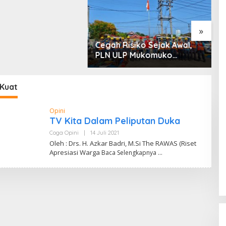
 dan Penyerobotan
»
Cegah Risiko Sejak Awal,
S
PLN ULP Mukomuko
P
Periksa Peralatan dan APD
D
Petugas secara Rutin
M
Kuat
Opini
TV Kita Dalam Peliputan Duka
Coga Opini
|
14 Juli 2021
O
L
Oleh : Drs. H. Azkar Badri, M.Si The RAWAS (Riset
E
Apresiasi Warga
Baca Selengkapnya
H
D
A
N
D
I
W
A
H
Y
U