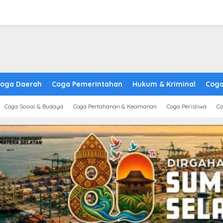
oga Daerah
Coga Pemerintahan
Hukum & Kriminal
Coga
Coga Sosial & Budaya
Coga Pertahanan & Keamanan
Coga Peristiwa
Co