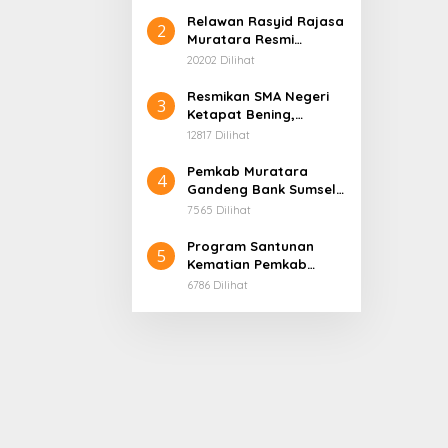
Tegas
Relawan Rasyid Rajasa
2
Muratara Resmi
Dilantik, Siap Perkuat
20202 Dilihat
Pengabdian Bantu
Rakyat.
Resmikan SMA Negeri
3
Ketapat Bening,
Herman Deru Perkuat
12817 Dilihat
Akses Pendidikan
hingga Pelosok
Pemkab Muratara
4
Muratara
Gandeng Bank Sumsel
Babel Perkuat Akses
7565 Dilihat
KUR dan
Pengembangan UMKM
Program Santunan
5
Kematian Pemkab
Muratara Kembali
6786 Dilihat
Disalurkan, Bank
Sumsel Babel Serahkan
Bantuan Langsung
kepada Ahli Waris di
Lubuk Rumbai