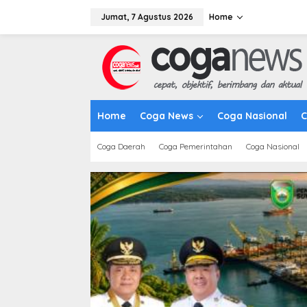
L
e
Jumat, 7 Agustus 2026
Home
w
a
t
i
k
e
k
Home
Coga News
Coga Nasional
C
o
n
t
Coga Daerah
Coga Pemerintahan
Coga Nasional
e
n