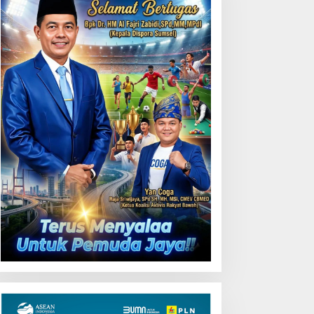
Uji Coba Contraflow di KM
55 Tol Binjai–Langsa
emarak HUT OKU ke-116,
LN Dekatkan Layanan
igital melalui Gelegar PLN
obile 2026