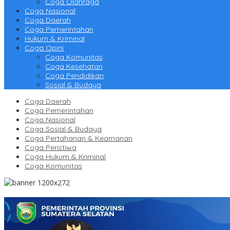
Coga Olahraga
Coga Nasional
Coga Daerah
Coga Pemerintahan
Hukum & Kriminal
Coga Opini
Coga Komunitas
Coga Kesehatan
Coga Pendidikan
Sosial & Budaya
Coga Daerah
Coga Pemerintahan
Coga Nasional
Coga Sosial & Budaya
Coga Pertahanan & Keamanan
Coga Peristiwa
Coga Hukum & Kriminal
Coga Komunitas