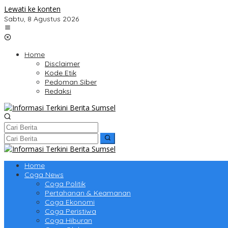
Lewati ke konten
Sabtu, 8 Agustus 2026
Home
Disclaimer
Kode Etik
Pedoman Siber
Redaksi
Home
Coga News
Coga Politik
Pertahanan & Keamanan
Coga Ekonomi
Coga Peristiwa
Coga Hiburan