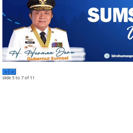
«
»
slide
5 to 7
of 11