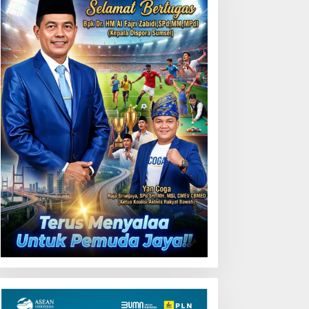
55 Tol Binjai–Langsa
emarak HUT OKU ke-116,
LN Dekatkan Layanan
igital melalui Gelegar PLN
obile 2026