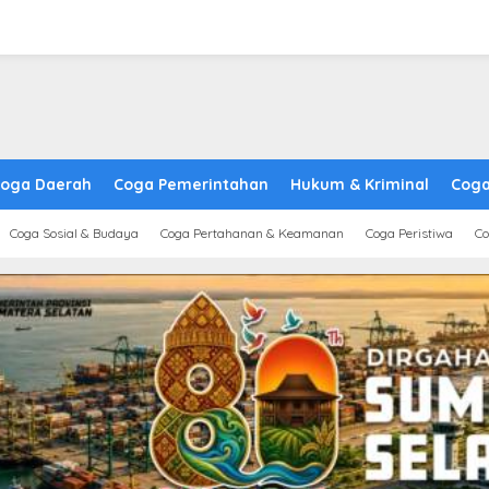
oga Daerah
Coga Pemerintahan
Hukum & Kriminal
Coga
Coga Sosial & Budaya
Coga Pertahanan & Keamanan
Coga Peristiwa
Co