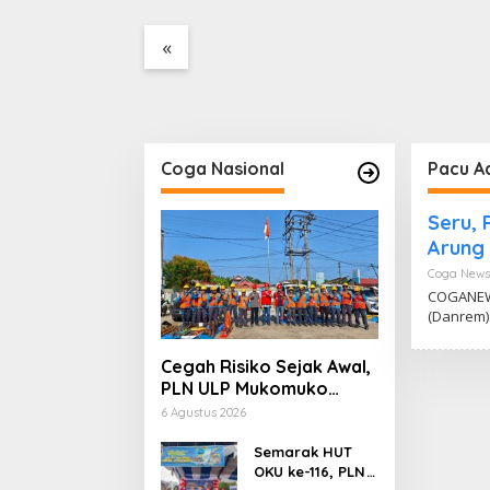
Tanpa Dokumen
Lahan
Kepabeanan, Nama
«
Berinisial WL Disebut, Bea
Cukai Diminta Mengungkap
Dugaan Aktivitas di
Kawasan Pesisir
Coga Nasional
Pacu A
Seru, 
Arung
Coga News
COGANEW
(Danrem
Cegah Risiko Sejak Awal,
PLN ULP Mukomuko
Periksa Peralatan dan
6 Agustus 2026
APD Petugas secara
Rutin
Semarak HUT
OKU ke-116, PLN