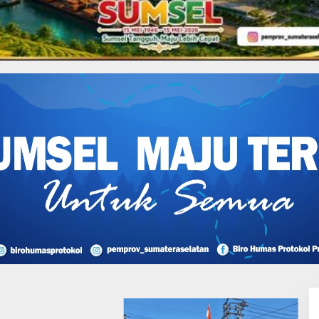
I Perjuangan Musi
sin Bantah Tuduhan
likan Tambang
 dan Penyerobotan