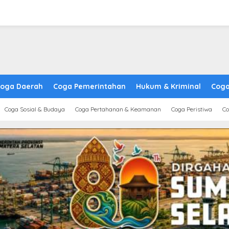
oga Daerah
Coga Pemerintahan
Hukum & Kriminal
Coga
Coga Sosial & Budaya
Coga Pertahanan & Keamanan
Coga Peristiwa
Co