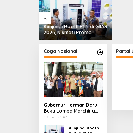
Bakri: 
«
erman Deru
Kunjungi Booth PLN di GIIAS
 Marching
2026, Nikmati Promo
Kemerdekaan
Tambah Daya 50 Persen
 Asah Mental
inan Generasi
Coga Nasional
Partai
Gubernur Herman Deru
Buka Lomba Marching
Band Piala Kemerdekaan
5 Agustus 2026
2026: Ajang Asah Mental
dan Kedisiplinan
Kunjungi Booth