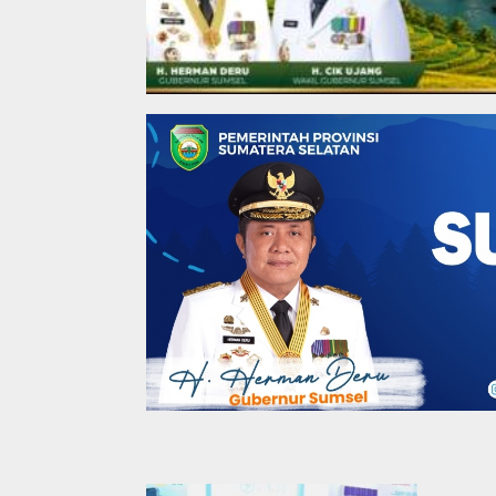
Coga Daerah
,
Coga News
,
Coga Politik
,
Coga
Partai Golkar Pale
Semprot Disinfektan
8 April 2020
Pemilik
SHM da
Pengadi