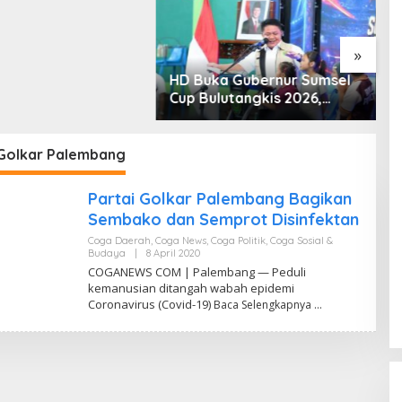
“Tanah Ini Milik Saya”
»
HD Buka Gubernur Sumsel
P
Cup Bulutangkis 2026,
R
Ajang Pembinaan Lahirkan
U
Bibit Atlet Baru
u
 Golkar Palembang
Partai Golkar Palembang Bagikan
Sembako dan Semprot Disinfektan
Coga Daerah
,
Coga News
,
Coga Politik
,
Coga Sosial &
Budaya
|
8 April 2020
O
L
COGANEWS COM | Palembang — Peduli
E
kemanusian ditangah wabah epidemi
H
Coronavirus (Covid-19)
Y
Baca Selengkapnya
A
N
C
O
G
A