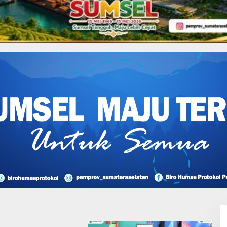
 Sosial & Budaya
mbang Bagikan Sembako dan
 Lahan Klaim Miliki
n Didukung Putusan
lan, Efriadi bin