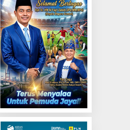
LN UID S2JB melalui
Perkuat Sinergi, Komitmen
umah BUMN Jambi Latih
Pemprov Sumsel Dukung
MKM Optimalkan Website
BNNP Berantas Narkoba
ntuk Pasar Ekspor
Lebih Optimal