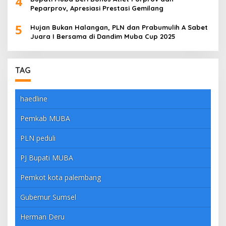
4
Peparprov, Apresiasi Prestasi Gemilang
5
Hujan Bukan Halangan, PLN dan Prabumulih A Sabet
Juara I Bersama di Dandim Muba Cup 2025
TAG
haedline
Pemkab MUBA
PLN peduli
PJ Bupati MUBA
Pemkot kota palembang
Gubernur Sumsel
Herman Deru