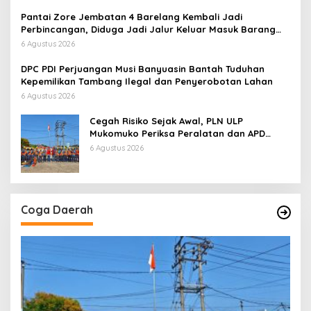
Pantai Zore Jembatan 4 Barelang Kembali Jadi
Perbincangan, Diduga Jadi Jalur Keluar Masuk Barang
Tanpa Dokumen Kepabeanan, Nama Berinisial WL
6 Agustus 2026
Disebut, Bea Cukai Diminta Mengungkap Dugaan Aktivitas
di Kawasan Pesisir
DPC PDI Perjuangan Musi Banyuasin Bantah Tuduhan
Kepemilikan Tambang Ilegal dan Penyerobotan Lahan
6 Agustus 2026
Cegah Risiko Sejak Awal, PLN ULP
Mukomuko Periksa Peralatan dan APD
Petugas secara Rutin
6 Agustus 2026
Coga Daerah