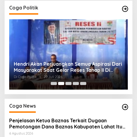
Coga Politik
Hendri Akan Perjuangkan Semua Aspirasi Dari
H
Masyarakat Saat Gelar Reses Tahap II Di
P
Kelurahan Tanjung Indah
Di Coga Politik
|
20 Juli 2026
Di
Coga News
Penjelasan Ketua Baznas Terkait Dugaan
Pemotongan Dana Baznas Kabupaten Lahat Itu
Tidak Benar
6 Agustus 2026