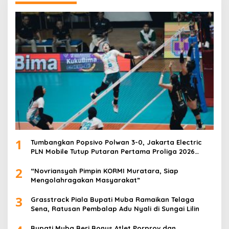
1
Tumbangkan Popsivo Polwan 3-0, Jakarta Electric
PLN Mobile Tutup Putaran Pertama Proliga 2026
dengan Meyakinkan
2
“Novriansyah Pimpin KORMI Muratara, Siap
Mengolahragakan Masyarakat”
3
Grasstrack Piala Bupati Muba Ramaikan Telaga
Sena, Ratusan Pembalap Adu Nyali di Sungai Lilin
Bupati Muba Beri Bonus Atlet Porprov dan