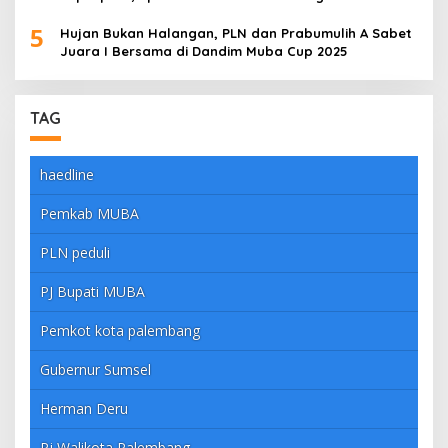
5
Hujan Bukan Halangan, PLN dan Prabumulih A Sabet
Juara I Bersama di Dandim Muba Cup 2025
TAG
haedline
Pemkab MUBA
PLN peduli
PJ Bupati MUBA
Pemkot kota palembang
Gubernur Sumsel
Herman Deru
Pj Walikota Palembang