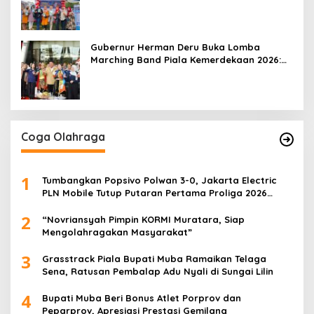
Mobile 2026
Gubernur Herman Deru Buka Lomba
Marching Band Piala Kemerdekaan 2026:
Ajang Asah Mental dan Kedisiplinan
Generasi Muda
Coga Olahraga
1
Tumbangkan Popsivo Polwan 3-0, Jakarta Electric
PLN Mobile Tutup Putaran Pertama Proliga 2026
dengan Meyakinkan
2
“Novriansyah Pimpin KORMI Muratara, Siap
Mengolahragakan Masyarakat”
3
Grasstrack Piala Bupati Muba Ramaikan Telaga
Sena, Ratusan Pembalap Adu Nyali di Sungai Lilin
4
Bupati Muba Beri Bonus Atlet Porprov dan
Peparprov, Apresiasi Prestasi Gemilang