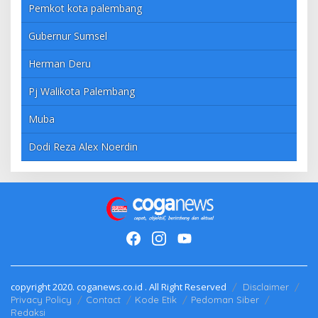
Pemkot kota palembang
Gubernur Sumsel
Herman Deru
Pj Walikota Palembang
Muba
Dodi Reza Alex Noerdin
copyright 2020. coganews.co.id . All Right Reserved
Disclaimer
Privacy Policy
Contact
Kode Etik
Pedoman Siber
Redaksi