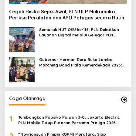
Cegah Risiko Sejak Awal, PLN ULP Mukomuko
Periksa Peralatan dan APD Petugas secara Rutin
Semarak HUT OKU ke-116, PLN Dekatkan
Layanan Digital melalui Gelegar PLN
Mobile 2026
Gubernur Herman Deru Buka Lomba
Marching Band Piala Kemerdekaan 2026:
Ajang Asah Mental dan Kedisiplinan
Generasi Muda
Coga Olahraga
1
Tumbangkan Popsivo Polwan 3-0, Jakarta Electric
PLN Mobile Tutup Putaran Pertama Proliga 2026
dengan Meyakinkan
2
“Novriansyah Pimpin KORMI Muratara, Siap