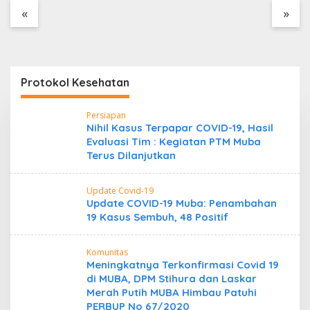
Tanpa Dokumen
«
»
Kepabeanan, Nama
Berinisial WL Disebut,
Bea Cukai Diminta
Mengungkap Dugaan
Aktivitas di Kawasan
Protokol Kesehatan
Pesisir
Persiapan
Nihil Kasus Terpapar COVID-19, Hasil
Evaluasi Tim : Kegiatan PTM Muba
Terus Dilanjutkan
Update Covid-19
Update COVID-19 Muba: Penambahan
19 Kasus Sembuh, 48 Positif
Komunitas
Meningkatnya Terkonfirmasi Covid 19
di MUBA, DPM Stihura dan Laskar
Merah Putih MUBA Himbau Patuhi
PERBUP No 67/2020