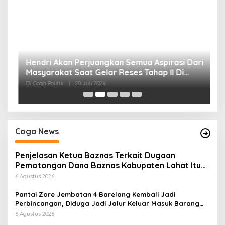
H
P
Di
Coga News
Penjelasan Ketua Baznas Terkait Dugaan
Pemotongan Dana Baznas Kabupaten Lahat Itu
Tidak Benar
6 Agustus 2026
Pantai Zore Jembatan 4 Barelang Kembali Jadi
Perbincangan, Diduga Jadi Jalur Keluar Masuk Barang
Tanpa Dokumen Kepabeanan, Nama Berinisial WL
6 Agustus 2026
Disebut, Bea Cukai Diminta Mengungkap Dugaan Aktivitas