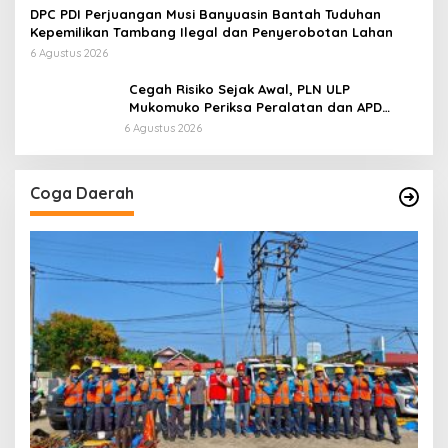
di Kawasan Pesisir
DPC PDI Perjuangan Musi Banyuasin Bantah Tuduhan
Kepemilikan Tambang Ilegal dan Penyerobotan Lahan
6 Agustus 2026
Cegah Risiko Sejak Awal, PLN ULP
Mukomuko Periksa Peralatan dan APD
Petugas secara Rutin
6 Agustus 2026
Coga Daerah