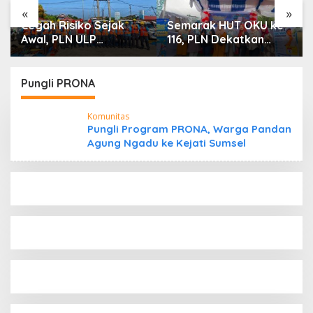
«
»
Cegah Risiko Sejak
Semarak HUT OKU ke-
Awal, PLN ULP
116, PLN Dekatkan
Mukomuko Periksa
Layanan Digital
Peralatan dan APD
melalui Gelegar PLN
Petugas secara Rutin
Mobile 2026
Pungli PRONA
Komunitas
Pungli Program PRONA, Warga Pandan
Agung Ngadu ke Kejati Sumsel