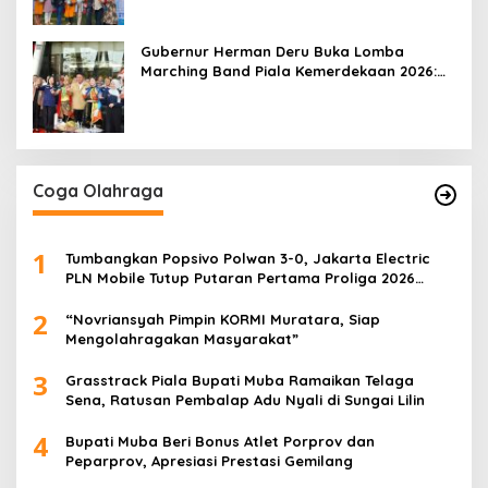
Gubernur Herman Deru Buka Lomba
Marching Band Piala Kemerdekaan 2026:
Ajang Asah Mental dan Kedisiplinan
Generasi Muda
Coga Olahraga
1
Tumbangkan Popsivo Polwan 3-0, Jakarta Electric
PLN Mobile Tutup Putaran Pertama Proliga 2026
dengan Meyakinkan
2
“Novriansyah Pimpin KORMI Muratara, Siap
Mengolahragakan Masyarakat”
3
Grasstrack Piala Bupati Muba Ramaikan Telaga
Sena, Ratusan Pembalap Adu Nyali di Sungai Lilin
4
Bupati Muba Beri Bonus Atlet Porprov dan
Peparprov, Apresiasi Prestasi Gemilang