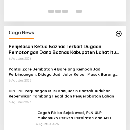
P
Di
Coga News
Penjelasan Ketua Baznas Terkait Dugaan
Pemotongan Dana Baznas Kabupaten Lahat Itu
Tidak Benar
6 Agustus 2026
Pantai Zore Jembatan 4 Barelang Kembali Jadi
Perbincangan, Diduga Jadi Jalur Keluar Masuk Barang
Tanpa Dokumen Kepabeanan, Nama Berinisial WL
6 Agustus 2026
Disebut, Bea Cukai Diminta Mengungkap Dugaan Aktivitas
di Kawasan Pesisir
DPC PDI Perjuangan Musi Banyuasin Bantah Tuduhan
Kepemilikan Tambang Ilegal dan Penyerobotan Lahan
6 Agustus 2026
Cegah Risiko Sejak Awal, PLN ULP
Mukomuko Periksa Peralatan dan APD
Petugas secara Rutin
6 Agustus 2026