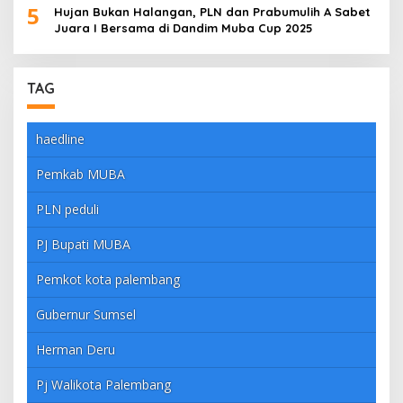
5
Hujan Bukan Halangan, PLN dan Prabumulih A Sabet
Juara I Bersama di Dandim Muba Cup 2025
TAG
haedline
Pemkab MUBA
PLN peduli
PJ Bupati MUBA
Pemkot kota palembang
Gubernur Sumsel
Herman Deru
Pj Walikota Palembang