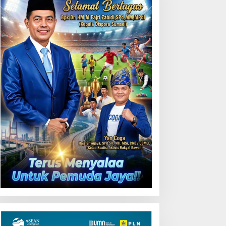
Uji Coba Contraflow di KM
55 Tol Binjai–Langsa
emarak HUT OKU ke-116,
LN Dekatkan Layanan
igital melalui Gelegar PLN
obile 2026