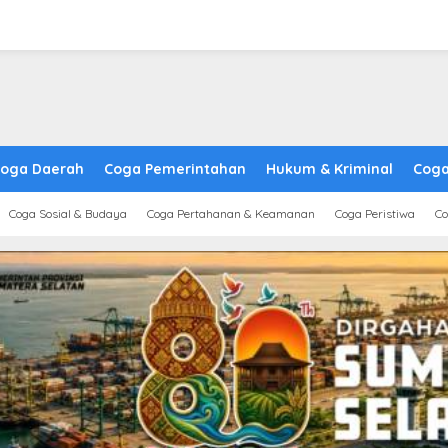
oga Daerah
Coga Pemerintahan
Hukum & Kriminal
Coga
Coga Sosial & Budaya
Coga Pertahanan & Keamanan
Coga Peristiwa
Co