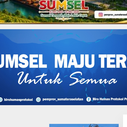
oga Sosial & Budaya
 Ekor Sapi
I Perjuangan Musi
sin Bantah Tuduhan
likan Tambang