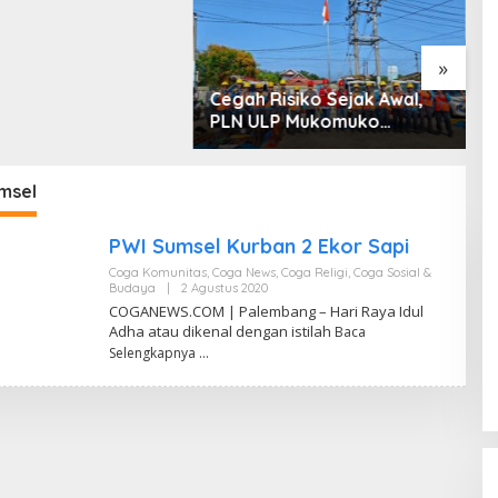
 dan Penyerobotan
»
Cegah Risiko Sejak Awal,
S
PLN ULP Mukomuko
P
Periksa Peralatan dan APD
D
Petugas secara Rutin
M
msel
PWI Sumsel Kurban 2 Ekor Sapi
Coga Komunitas
,
Coga News
,
Coga Religi
,
Coga Sosial &
Budaya
|
2 Agustus 2020
O
L
COGANEWS.COM | Palembang – Hari Raya Idul
E
Adha atau dikenal dengan istilah
Baca
H
Z
Selengkapnya
U
M
A
R
H
A
K
I
K