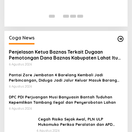
P
Di
Coga News
Penjelasan Ketua Baznas Terkait Dugaan
Pemotongan Dana Baznas Kabupaten Lahat Itu
Tidak Benar
6 Agustus 2026
Pantai Zore Jembatan 4 Barelang Kembali Jadi
Perbincangan, Diduga Jadi Jalur Keluar Masuk Barang
Tanpa Dokumen Kepabeanan, Nama Berinisial WL
6 Agustus 2026
Disebut, Bea Cukai Diminta Mengungkap Dugaan Aktivitas
di Kawasan Pesisir
DPC PDI Perjuangan Musi Banyuasin Bantah Tuduhan
Kepemilikan Tambang Ilegal dan Penyerobotan Lahan
6 Agustus 2026
Cegah Risiko Sejak Awal, PLN ULP
Mukomuko Periksa Peralatan dan APD
Petugas secara Rutin
6 Agustus 2026