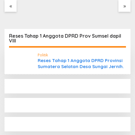
Tanpa Dokumen
«
»
Kepabeanan, Nama
Berinisial WL Disebut,
Bea Cukai Diminta
Mengungkap Dugaan
Aktivitas di Kawasan
Reses Tahap 1 Anggota DPRD Prov Sumsel dapil
Pesisir
VIII
Politik
Reses Tahap 1 Anggota DPRD Provinsi
Sumatera Selatan Desa Sungai Jernih.