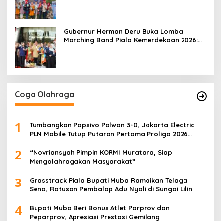
Gubernur Herman Deru Buka Lomba
Marching Band Piala Kemerdekaan 2026:
Ajang Asah Mental dan Kedisiplinan
Generasi Muda
Coga Olahraga
1
Tumbangkan Popsivo Polwan 3-0, Jakarta Electric
PLN Mobile Tutup Putaran Pertama Proliga 2026
dengan Meyakinkan
2
“Novriansyah Pimpin KORMI Muratara, Siap
Mengolahragakan Masyarakat”
3
Grasstrack Piala Bupati Muba Ramaikan Telaga
Sena, Ratusan Pembalap Adu Nyali di Sungai Lilin
4
Bupati Muba Beri Bonus Atlet Porprov dan
Peparprov, Apresiasi Prestasi Gemilang