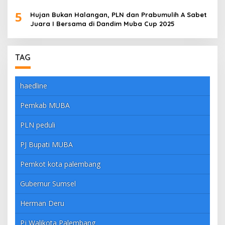
5
Hujan Bukan Halangan, PLN dan Prabumulih A Sabet
Juara I Bersama di Dandim Muba Cup 2025
TAG
haedline
Pemkab MUBA
PLN peduli
PJ Bupati MUBA
Pemkot kota palembang
Gubernur Sumsel
Herman Deru
Pj Walikota Palembang