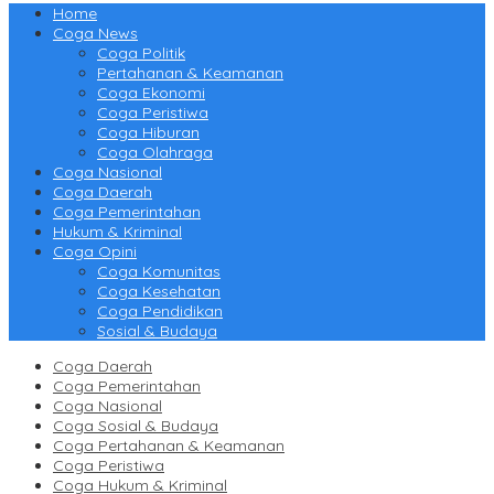
Home
Coga News
Coga Politik
Pertahanan & Keamanan
Coga Ekonomi
Coga Peristiwa
Coga Hiburan
Coga Olahraga
Coga Nasional
Coga Daerah
Coga Pemerintahan
Hukum & Kriminal
Coga Opini
Coga Komunitas
Coga Kesehatan
Coga Pendidikan
Sosial & Budaya
Coga Daerah
Coga Pemerintahan
Coga Nasional
Coga Sosial & Budaya
Coga Pertahanan & Keamanan
Coga Peristiwa
Coga Hukum & Kriminal