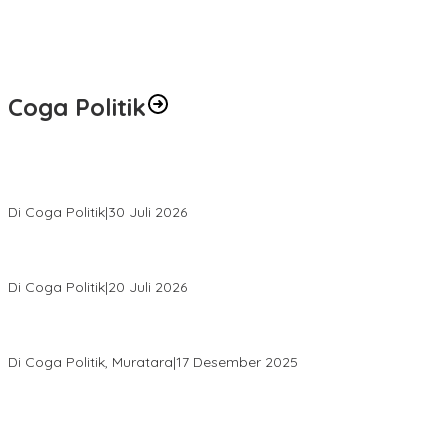
Coga Politik
Relawan Rasyid Rajasa Muratara Resmi Dilantik, Siap Perkuat
Pengabdian Bantu Rakyat.
Di Coga Politik
|
30 Juli 2026
Hendri Akan Perjuangkan Semua Aspirasi Dari Masyarakat Saat
Gelar Reses Tahap II Di Kelurahan Tanjung Indah
Di Coga Politik
|
20 Juli 2026
H. Devi Suhartoni Dipercaya Menakhodai DPD PDI Perjuangan
Sumsel Periode 2025–2030
Di Coga Politik, Muratara
|
17 Desember 2025
PENGURUS DPC KOTA LUBUK LINGGAU MENGUCAPKAN
SELAMAT ATAS TERPILIHNYA H. MOHAMMAD MURDIONO SEBAGAI
KETUA UMUM PPP