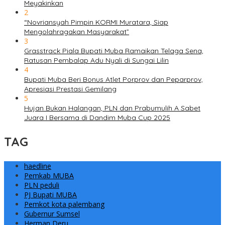
Meyakinkan
2
“Novriansyah Pimpin KORMI Muratara, Siap
Mengolahragakan Masyarakat”
3
Grasstrack Piala Bupati Muba Ramaikan Telaga Sena,
Ratusan Pembalap Adu Nyali di Sungai Lilin
4
Bupati Muba Beri Bonus Atlet Porprov dan Peparprov,
Apresiasi Prestasi Gemilang
5
Hujan Bukan Halangan, PLN dan Prabumulih A Sabet
Juara I Bersama di Dandim Muba Cup 2025
TAG
haedline
Pemkab MUBA
PLN peduli
PJ Bupati MUBA
Pemkot kota palembang
Gubernur Sumsel
Herman Deru