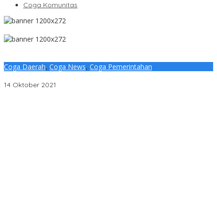
Coga Komunitas
Coga Daerah
,
Coga News
,
Coga Pemerintahan
Lewat Portal Resmi, Dinkominfo Muba Sajikan SDI
14 Oktober 2021
Penjelasan Ketua Baznas Terkait Dugaan Pemotongan Dana
Baznas Kabupaten Lahat Itu Tidak Benar
Pantai Zore Jembatan 4 Barelang Kembali Jadi Perbincangan,
Diduga Jadi Jalur Keluar Masuk Barang Tanpa Dokumen
Kepabeanan, Nama Berinisial WL Disebut, Bea Cukai Diminta
Mengungkap Dugaan Aktivitas di Kawasan Pesisir
DPC PDI Perjuangan Musi Banyuasin Bantah Tuduhan
Kepemilikan Tambang Ilegal dan Penyerobotan Lahan
Cegah Risiko Sejak Awal, PLN ULP Mukomuko Periksa Peralatan
dan APD Petugas secara Rutin
Semarak HUT OKU ke-116, PLN Dekatkan Layanan Digital melalui
Gelegar PLN Mobile 2026