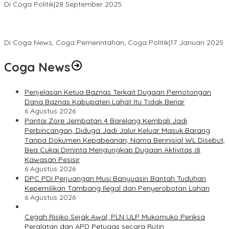
Di Coga Politik
|
28 September 2025
Paripurna DPRD Muratara Tetapkan Devi-Yudi Bupati dan Wakil
Bupati Terpilih Hasil Pilkada 2024
Di Coga News, Coga Pemerintahan, Coga Politik
|
17 Januari 2025
Coga News
Penjelasan Ketua Baznas Terkait Dugaan Pemotongan
Dana Baznas Kabupaten Lahat Itu Tidak Benar
6 Agustus 2026
Pantai Zore Jembatan 4 Barelang Kembali Jadi
Perbincangan, Diduga Jadi Jalur Keluar Masuk Barang
Tanpa Dokumen Kepabeanan, Nama Berinisial WL Disebut,
Bea Cukai Diminta Mengungkap Dugaan Aktivitas di
Kawasan Pesisir
6 Agustus 2026
DPC PDI Perjuangan Musi Banyuasin Bantah Tuduhan
Kepemilikan Tambang Ilegal dan Penyerobotan Lahan
6 Agustus 2026
Cegah Risiko Sejak Awal, PLN ULP Mukomuko Periksa
Peralatan dan APD Petugas secara Rutin