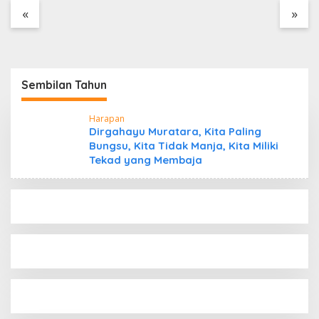
Tanpa Dokumen
«
»
Kepabeanan, Nama
Berinisial WL Disebut,
Bea Cukai Diminta
Mengungkap Dugaan
Aktivitas di Kawasan
Sembilan Tahun
Pesisir
Harapan
Dirgahayu Muratara, Kita Paling
Bungsu, Kita Tidak Manja, Kita Miliki
Tekad yang Membaja