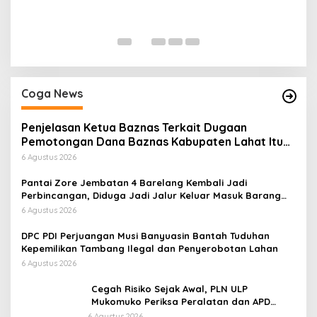
P
Di
Coga News
Penjelasan Ketua Baznas Terkait Dugaan
Pemotongan Dana Baznas Kabupaten Lahat Itu
Tidak Benar
6 Agustus 2026
Pantai Zore Jembatan 4 Barelang Kembali Jadi
Perbincangan, Diduga Jadi Jalur Keluar Masuk Barang
Tanpa Dokumen Kepabeanan, Nama Berinisial WL
6 Agustus 2026
Disebut, Bea Cukai Diminta Mengungkap Dugaan Aktivitas
di Kawasan Pesisir
DPC PDI Perjuangan Musi Banyuasin Bantah Tuduhan
Kepemilikan Tambang Ilegal dan Penyerobotan Lahan
6 Agustus 2026
Cegah Risiko Sejak Awal, PLN ULP
Mukomuko Periksa Peralatan dan APD
Petugas secara Rutin
6 Agustus 2026