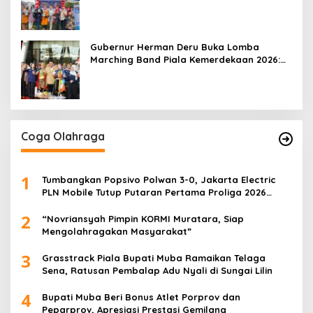
Mobile 2026
Gubernur Herman Deru Buka Lomba
Marching Band Piala Kemerdekaan 2026:
Ajang Asah Mental dan Kedisiplinan
Generasi Muda
Coga Olahraga
1
Tumbangkan Popsivo Polwan 3-0, Jakarta Electric
PLN Mobile Tutup Putaran Pertama Proliga 2026
dengan Meyakinkan
2
“Novriansyah Pimpin KORMI Muratara, Siap
Mengolahragakan Masyarakat”
3
Grasstrack Piala Bupati Muba Ramaikan Telaga
Sena, Ratusan Pembalap Adu Nyali di Sungai Lilin
4
Bupati Muba Beri Bonus Atlet Porprov dan
Peparprov, Apresiasi Prestasi Gemilang