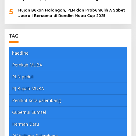
5
Hujan Bukan Halangan, PLN dan Prabumulih A Sabet
Juara I Bersama di Dandim Muba Cup 2025
TAG
haedline
Pemkab MUBA
PLN peduli
PJ Bupati MUBA
Pemkot kota palembang
Gubernur Sumsel
Herman Deru
Pj Walikota Palembang