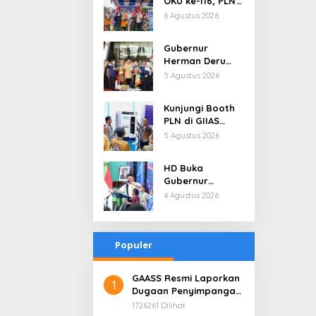
OKU ke-116, PLN
Dekatkan
6 Agustus 2026
Layanan Digital
melalui Gelegar
Gubernur
PLN Mobile 2026
Herman Deru
Buka Lomba
5 Agustus 2026
Marching Band
Piala
Kunjungi Booth
Kemerdekaan
PLN di GIIAS
2026: Ajang Asah
2026, Nikmati
5 Agustus 2026
Mental dan
Promo Tambah
Kedisiplinan
Daya 50 Persen
Generasi Muda
HD Buka
Gubernur
Sumsel Cup
4 Agustus 2026
Bulutangkis
2026, Ajang
Pembinaan
Populer
Lahirkan Bibit
Atlet Baru
GAASS Resmi Laporkan
1
Dugaan Penyimpangan
di PT Bumi Mekar Tani,
1726261 Dilihat
Minta Aparat Bertindak