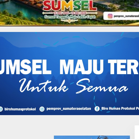
an
l Sepakat Sholat Idul Fitri
ah
I Perjuangan Musi
sin Bantah Tuduhan
likan Tambang