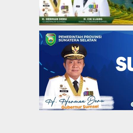
Coga Daerah
,
Coga News
,
Coga Pemerintah
HD: Forkopimda Sumse
1441 Hijriyah Di Rum
19 Mei 2020
Ketua Baznas
Pantai Zore Jembatan 4
DPC PD
aan
Barelang Kembali Jadi
Banyua
 Dana Baznas
Perbincangan, Diduga Jadi
Kepemi