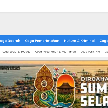
oga Daerah
Coga Pemerintahan
Hukum & Kriminal
Coga
Coga Sosial & Budaya
Coga Pertahanan & Keamanan
Coga Peristiwa
Co