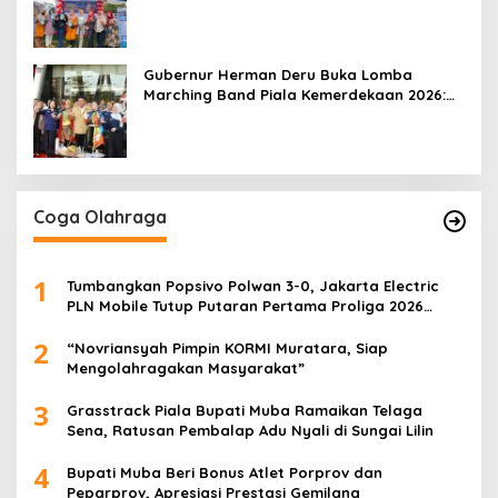
Mobile 2026
Gubernur Herman Deru Buka Lomba
Marching Band Piala Kemerdekaan 2026:
Ajang Asah Mental dan Kedisiplinan
Generasi Muda
Coga Olahraga
1
Tumbangkan Popsivo Polwan 3-0, Jakarta Electric
PLN Mobile Tutup Putaran Pertama Proliga 2026
dengan Meyakinkan
2
“Novriansyah Pimpin KORMI Muratara, Siap
Mengolahragakan Masyarakat”
3
Grasstrack Piala Bupati Muba Ramaikan Telaga
Sena, Ratusan Pembalap Adu Nyali di Sungai Lilin
4
Bupati Muba Beri Bonus Atlet Porprov dan
Peparprov, Apresiasi Prestasi Gemilang