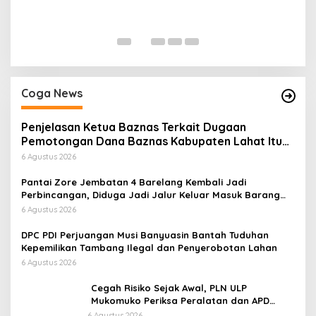
P
Di
Coga News
Penjelasan Ketua Baznas Terkait Dugaan
Pemotongan Dana Baznas Kabupaten Lahat Itu
Tidak Benar
6 Agustus 2026
Pantai Zore Jembatan 4 Barelang Kembali Jadi
Perbincangan, Diduga Jadi Jalur Keluar Masuk Barang
Tanpa Dokumen Kepabeanan, Nama Berinisial WL
6 Agustus 2026
Disebut, Bea Cukai Diminta Mengungkap Dugaan Aktivitas
di Kawasan Pesisir
DPC PDI Perjuangan Musi Banyuasin Bantah Tuduhan
Kepemilikan Tambang Ilegal dan Penyerobotan Lahan
6 Agustus 2026
Cegah Risiko Sejak Awal, PLN ULP
Mukomuko Periksa Peralatan dan APD
Petugas secara Rutin
6 Agustus 2026