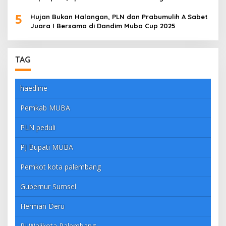
5
Hujan Bukan Halangan, PLN dan Prabumulih A Sabet
Juara I Bersama di Dandim Muba Cup 2025
TAG
haedline
Pemkab MUBA
PLN peduli
PJ Bupati MUBA
Pemkot kota palembang
Gubernur Sumsel
Herman Deru
Pj Walikota Palembang