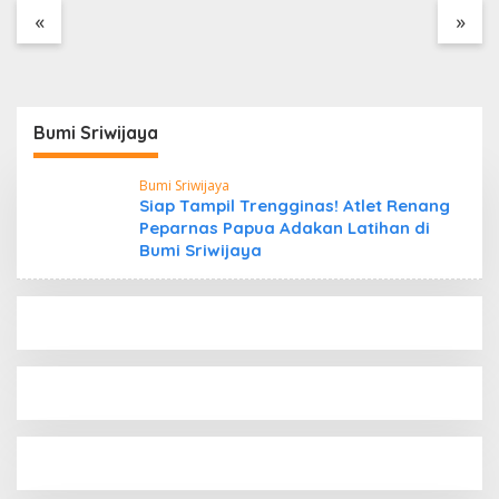
Tanpa Dokumen
«
»
Kepabeanan, Nama
Berinisial WL Disebut,
Bea Cukai Diminta
Mengungkap Dugaan
Aktivitas di Kawasan
Bumi Sriwijaya
Pesisir
Bumi Sriwijaya
Siap Tampil Trengginas! Atlet Renang
Peparnas Papua Adakan Latihan di
Bumi Sriwijaya