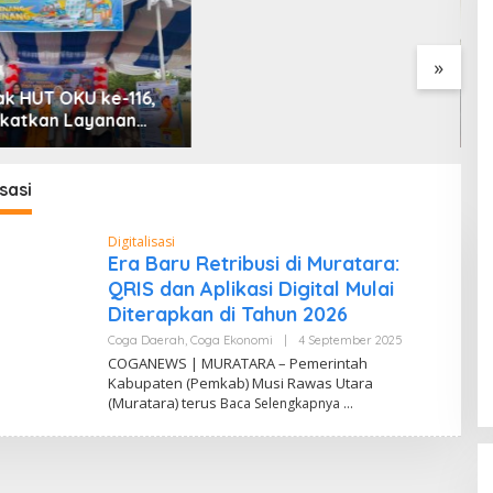
Uji Coba Contraflow di KM
55 Tol Binjai–Langsa
»
k HUT OKU ke-116,
G
katkan Layanan
B
 melalui Gelegar PLN
B
 2026
2
d
sasi
M
Digitalisasi
Era Baru Retribusi di Muratara:
QRIS dan Aplikasi Digital Mulai
Diterapkan di Tahun 2026
Coga Daerah
,
Coga Ekonomi
|
4 September 2025
O
L
COGANEWS | MURATARA – Pemerintah
E
Kabupaten (Pemkab) Musi Rawas Utara
H
(Muratara) terus
Baca Selengkapnya
A
A
N
M
A
U