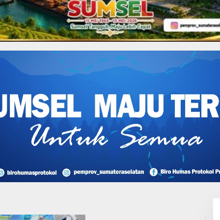
i Muratara: QRIS dan
ai Diterapkan di Tahun 2026
Lakukan Pemeliharaan
Oprit Jembatan Batang
Serangan, Hutama Karya