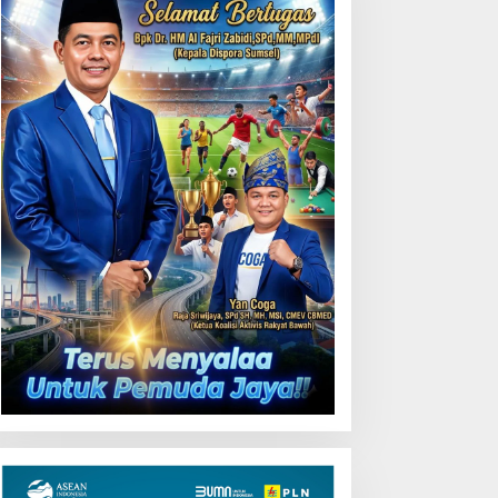
ubernur Herman Deru
Kunjungi Booth PLN di GIIAS
uka Lomba Marching
2026, Nikmati Promo
and Piala Kemerdekaan
Tambah Daya 50 Persen
026: Ajang Asah Mental
an Kedisiplinan Generasi
uda