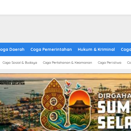
oga Daerah
Coga Pemerintahan
Hukum & Kriminal
Coga
Coga Sosial & Budaya
Coga Pertahanan & Keamanan
Coga Peristiwa
Co