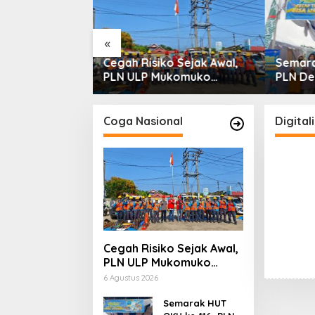
Penyerobotan
«
Cegah Risiko Sejak Awal,
Semara
PLN ULP Mukomuko
PLN De
Periksa Peralatan dan APD
Digital
Petugas secara Rutin
Mobile
Coga Nasional
Digitali
Cegah Risiko Sejak Awal,
PLN ULP Mukomuko
Periksa Peralatan dan
6 Agustus 2026
APD Petugas secara
Rutin
Semarak HUT