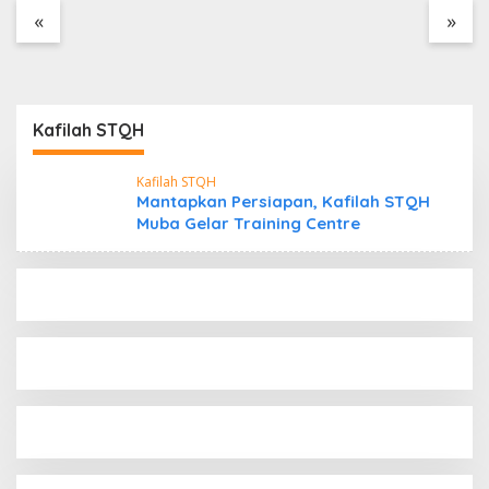
Tanpa Dokumen
«
»
Kepabeanan, Nama
Berinisial WL Disebut,
Bea Cukai Diminta
Mengungkap Dugaan
Aktivitas di Kawasan
Kafilah STQH
Pesisir
Kafilah STQH
Mantapkan Persiapan, Kafilah STQH
Muba Gelar Training Centre