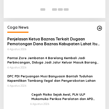
Di
Coga News
Penjelasan Ketua Baznas Terkait Dugaan
Pemotongan Dana Baznas Kabupaten Lahat Itu
Tidak Benar
6 Agustus 2026
Pantai Zore Jembatan 4 Barelang Kembali Jadi
Perbincangan, Diduga Jadi Jalur Keluar Masuk Barang
Tanpa Dokumen Kepabeanan, Nama Berinisial WL
6 Agustus 2026
Disebut, Bea Cukai Diminta Mengungkap Dugaan Aktivitas
di Kawasan Pesisir
DPC PDI Perjuangan Musi Banyuasin Bantah Tuduhan
Kepemilikan Tambang Ilegal dan Penyerobotan Lahan
6 Agustus 2026
Cegah Risiko Sejak Awal, PLN ULP
Mukomuko Periksa Peralatan dan APD
Petugas secara Rutin
6 Agustus 2026