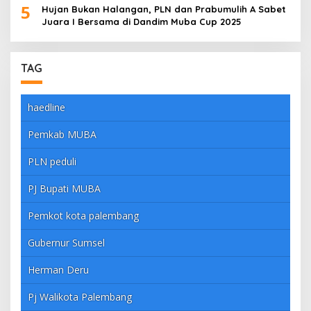
5
Hujan Bukan Halangan, PLN dan Prabumulih A Sabet
Juara I Bersama di Dandim Muba Cup 2025
TAG
haedline
Pemkab MUBA
PLN peduli
PJ Bupati MUBA
Pemkot kota palembang
Gubernur Sumsel
Herman Deru
Pj Walikota Palembang