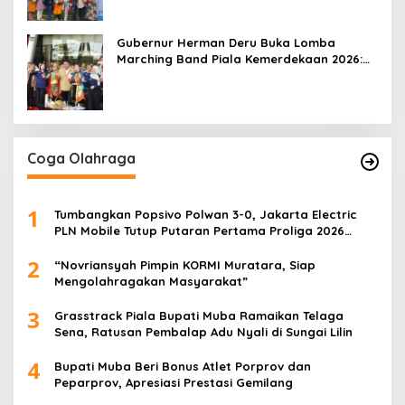
Gubernur Herman Deru Buka Lomba
Marching Band Piala Kemerdekaan 2026:
Ajang Asah Mental dan Kedisiplinan
Generasi Muda
Coga Olahraga
1
Tumbangkan Popsivo Polwan 3-0, Jakarta Electric
PLN Mobile Tutup Putaran Pertama Proliga 2026
dengan Meyakinkan
2
“Novriansyah Pimpin KORMI Muratara, Siap
Mengolahragakan Masyarakat”
3
Grasstrack Piala Bupati Muba Ramaikan Telaga
Sena, Ratusan Pembalap Adu Nyali di Sungai Lilin
4
Bupati Muba Beri Bonus Atlet Porprov dan
Peparprov, Apresiasi Prestasi Gemilang