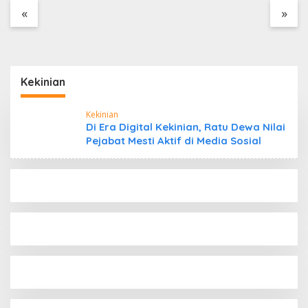
Tanpa Dokumen
«
»
Kepabeanan, Nama
Berinisial WL Disebut,
Bea Cukai Diminta
Mengungkap Dugaan
Aktivitas di Kawasan
Kekinian
Pesisir
Kekinian
Di Era Digital Kekinian, Ratu Dewa Nilai
Pejabat Mesti Aktif di Media Sosial