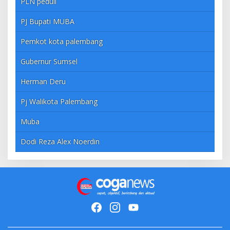
PLN peduli
PJ Bupati MUBA
Pemkot kota palembang
Gubernur Sumsel
Herman Deru
Pj Walikota Palembang
Muba
Dodi Reza Alex Noerdin