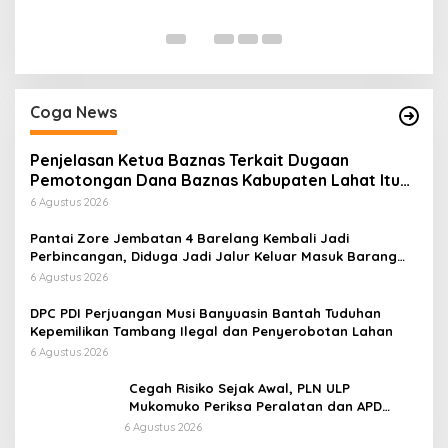
Di
Coga News
Penjelasan Ketua Baznas Terkait Dugaan
Pemotongan Dana Baznas Kabupaten Lahat Itu
Tidak Benar
6 Agustus 2026
Pantai Zore Jembatan 4 Barelang Kembali Jadi
Perbincangan, Diduga Jadi Jalur Keluar Masuk Barang
Tanpa Dokumen Kepabeanan, Nama Berinisial WL
6 Agustus 2026
Disebut, Bea Cukai Diminta Mengungkap Dugaan Aktivitas
di Kawasan Pesisir
DPC PDI Perjuangan Musi Banyuasin Bantah Tuduhan
Kepemilikan Tambang Ilegal dan Penyerobotan Lahan
6 Agustus 2026
Cegah Risiko Sejak Awal, PLN ULP
Mukomuko Periksa Peralatan dan APD
Petugas secara Rutin
6 Agustus 2026