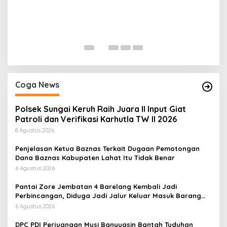
H
P
Di
Coga News
Polsek Sungai Keruh Raih Juara II Input Giat
Patroli dan Verifikasi Karhutla TW II 2026
8 Agustus 2026
Penjelasan Ketua Baznas Terkait Dugaan Pemotongan
Dana Baznas Kabupaten Lahat Itu Tidak Benar
6 Agustus 2026
Pantai Zore Jembatan 4 Barelang Kembali Jadi
Perbincangan, Diduga Jadi Jalur Keluar Masuk Barang
Tanpa Dokumen Kepabeanan, Nama Berinisial WL
6 Agustus 2026
Disebut, Bea Cukai Diminta Mengungkap Dugaan Aktivitas
di Kawasan Pesisir
DPC PDI Perjuangan Musi Banyuasin Bantah Tuduhan