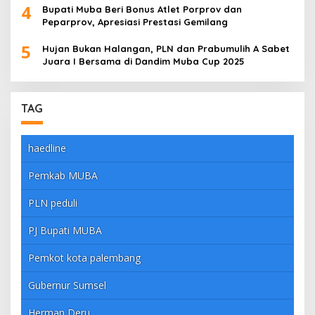
4
Bupati Muba Beri Bonus Atlet Porprov dan
Peparprov, Apresiasi Prestasi Gemilang
5
Hujan Bukan Halangan, PLN dan Prabumulih A Sabet
Juara I Bersama di Dandim Muba Cup 2025
TAG
haedline
Pemkab MUBA
PLN peduli
PJ Bupati MUBA
Pemkot kota palembang
Gubernur Sumsel
Herman Deru