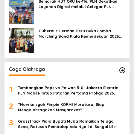
Semarak HUT OKU ke-116, PLN Dekatkan
Layanan Digital melalui Gelegar PLN
Mobile 2026
Gubernur Herman Deru Buka Lomba
Marching Band Piala Kemerdekaan 2026:
Ajang Asah Mental dan Kedisiplinan
Generasi Muda
Coga Olahraga
1
Tumbangkan Popsivo Polwan 3-0, Jakarta Electric
PLN Mobile Tutup Putaran Pertama Proliga 2026
dengan Meyakinkan
2
“Novriansyah Pimpin KORMI Muratara, Siap
Mengolahragakan Masyarakat”
3
Grasstrack Piala Bupati Muba Ramaikan Telaga
Sena, Ratusan Pembalap Adu Nyali di Sungai Lilin