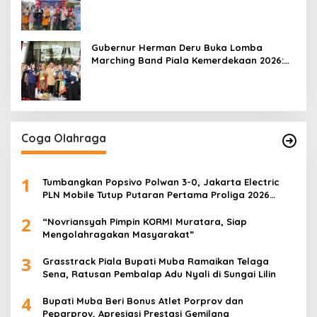
Mobile 2026
Gubernur Herman Deru Buka Lomba
Marching Band Piala Kemerdekaan 2026:
Ajang Asah Mental dan Kedisiplinan
Generasi Muda
Coga Olahraga
1
Tumbangkan Popsivo Polwan 3-0, Jakarta Electric
PLN Mobile Tutup Putaran Pertama Proliga 2026
dengan Meyakinkan
2
“Novriansyah Pimpin KORMI Muratara, Siap
Mengolahragakan Masyarakat”
3
Grasstrack Piala Bupati Muba Ramaikan Telaga
Sena, Ratusan Pembalap Adu Nyali di Sungai Lilin
4
Bupati Muba Beri Bonus Atlet Porprov dan
Peparprov, Apresiasi Prestasi Gemilang