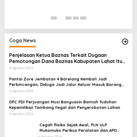
P
Di
Coga News
Penjelasan Ketua Baznas Terkait Dugaan
Pemotongan Dana Baznas Kabupaten Lahat Itu
Tidak Benar
6 Agustus 2026
Pantai Zore Jembatan 4 Barelang Kembali Jadi
Perbincangan, Diduga Jadi Jalur Keluar Masuk Barang
Tanpa Dokumen Kepabeanan, Nama Berinisial WL
6 Agustus 2026
Disebut, Bea Cukai Diminta Mengungkap Dugaan Aktivitas
di Kawasan Pesisir
DPC PDI Perjuangan Musi Banyuasin Bantah Tuduhan
Kepemilikan Tambang Ilegal dan Penyerobotan Lahan
6 Agustus 2026
Cegah Risiko Sejak Awal, PLN ULP
Mukomuko Periksa Peralatan dan APD
Petugas secara Rutin
6 Agustus 2026