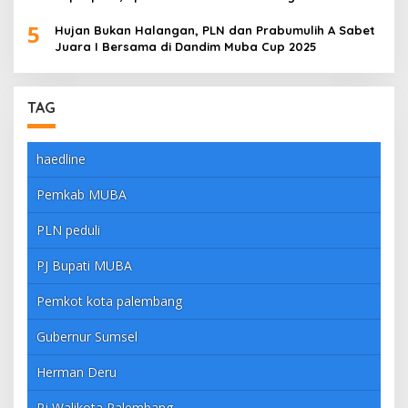
5
Hujan Bukan Halangan, PLN dan Prabumulih A Sabet
Juara I Bersama di Dandim Muba Cup 2025
TAG
haedline
Pemkab MUBA
PLN peduli
PJ Bupati MUBA
Pemkot kota palembang
Gubernur Sumsel
Herman Deru
Pj Walikota Palembang