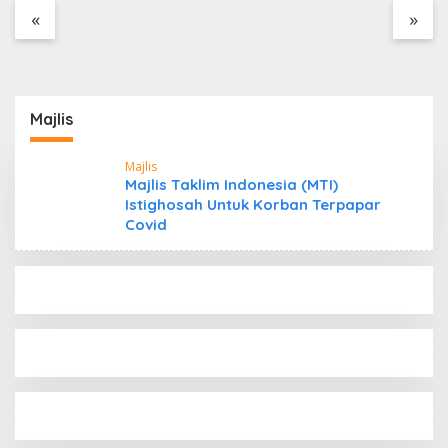
Tanpa Dokumen
«
»
Kepabeanan, Nama
Berinisial WL Disebut,
Bea Cukai Diminta
Mengungkap Dugaan
Aktivitas di Kawasan
Majlis
Pesisir
Majlis
Majlis Taklim Indonesia (MTI)
Istighosah Untuk Korban Terpapar
Covid