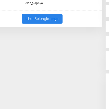
I
Selengkapnya
A
M
C
O
Lihat Selengkapnya
G
A