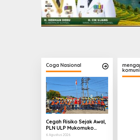
Coga Nasional
mengap
komuni
Cegah Risiko Sejak Awal,
PLN ULP Mukomuko
Periksa Peralatan dan
6 Agustus 2026