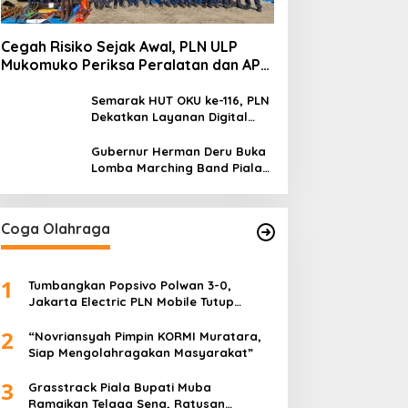
Cegah Risiko Sejak Awal, PLN ULP
Mukomuko Periksa Peralatan dan APD
Petugas secara Rutin
Semarak HUT OKU ke-116, PLN
Dekatkan Layanan Digital
melalui Gelegar PLN Mobile
2026
Gubernur Herman Deru Buka
Lomba Marching Band Piala
Kemerdekaan 2026: Ajang
Asah Mental dan Kedisiplinan
Generasi Muda
Coga Olahraga
1
Tumbangkan Popsivo Polwan 3-0,
Jakarta Electric PLN Mobile Tutup
Putaran Pertama Proliga 2026 dengan
2
Meyakinkan
“Novriansyah Pimpin KORMI Muratara,
Siap Mengolahragakan Masyarakat”
3
Grasstrack Piala Bupati Muba
Ramaikan Telaga Sena, Ratusan