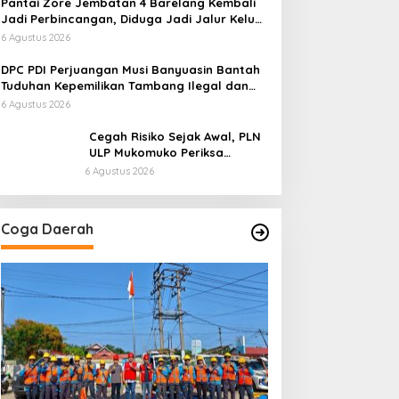
Pantai Zore Jembatan 4 Barelang Kembali
Jadi Perbincangan, Diduga Jadi Jalur Keluar
Masuk Barang Tanpa Dokumen Kepabeanan,
6 Agustus 2026
Nama Berinisial WL Disebut, Bea Cukai
Diminta Mengungkap Dugaan Aktivitas di
DPC PDI Perjuangan Musi Banyuasin Bantah
Kawasan Pesisir
Tuduhan Kepemilikan Tambang Ilegal dan
Penyerobotan Lahan
6 Agustus 2026
Cegah Risiko Sejak Awal, PLN
ULP Mukomuko Periksa
Peralatan dan APD Petugas
6 Agustus 2026
secara Rutin
Coga Daerah