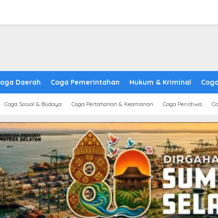
oga Daerah
Coga Pemerintahan
Hukum & Kriminal
Coga
Coga Sosial & Budaya
Coga Pertahanan & Keamanan
Coga Peristiwa
Co