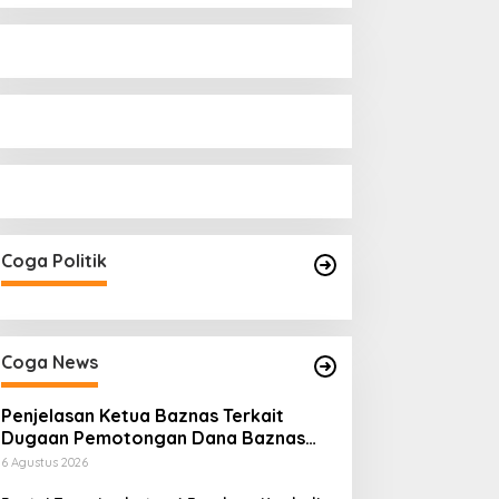
Coga Politik
Coga News
Penjelasan Ketua Baznas Terkait
Dugaan Pemotongan Dana Baznas
Kabupaten Lahat Itu Tidak Benar
6 Agustus 2026