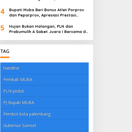
Pembalap Adu Nyali di Sungai Lilin
4
Bupati Muba Beri Bonus Atlet Porprov
dan Peparprov, Apresiasi Prestasi
Gemilang
5
Hujan Bukan Halangan, PLN dan
Prabumulih A Sabet Juara I Bersama di
Dandim Muba Cup 2025
TAG
haedline
Pemkab MUBA
PLN peduli
PJ Bupati MUBA
Pemkot kota palembang
Gubernur Sumsel