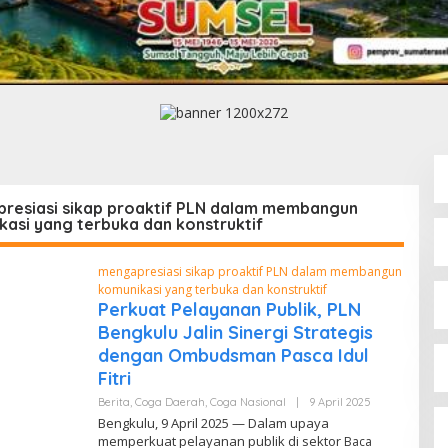
resiasi sikap proaktif PLN dalam membangun
kasi yang terbuka dan konstruktif
mengapresiasi sikap proaktif PLN dalam membangun
komunikasi yang terbuka dan konstruktif
Perkuat Pelayanan Publik, PLN
Bengkulu Jalin Sinergi Strategis
dengan Ombudsman Pasca Idul
Fitri
Berita
,
Coga Daerah
,
Coga Nasional
|
9 April 2025
O
L
Bengkulu, 9 April 2025 — Dalam upaya
E
memperkuat pelayanan publik di sektor
Baca
H