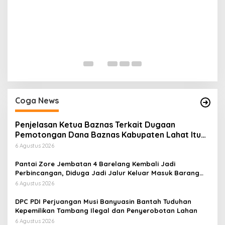
H
P
Di
Coga News
Penjelasan Ketua Baznas Terkait Dugaan
Pemotongan Dana Baznas Kabupaten Lahat Itu
Tidak Benar
6 Agustus 2026
Pantai Zore Jembatan 4 Barelang Kembali Jadi
Perbincangan, Diduga Jadi Jalur Keluar Masuk Barang
Tanpa Dokumen Kepabeanan, Nama Berinisial WL
6 Agustus 2026
Disebut, Bea Cukai Diminta Mengungkap Dugaan Aktivitas
di Kawasan Pesisir
DPC PDI Perjuangan Musi Banyuasin Bantah Tuduhan
Kepemilikan Tambang Ilegal dan Penyerobotan Lahan
6 Agustus 2026