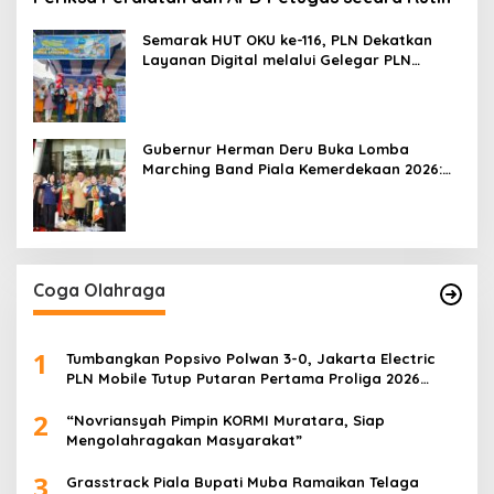
Semarak HUT OKU ke-116, PLN Dekatkan
Layanan Digital melalui Gelegar PLN
Mobile 2026
Gubernur Herman Deru Buka Lomba
Marching Band Piala Kemerdekaan 2026:
Ajang Asah Mental dan Kedisiplinan
Generasi Muda
Coga Olahraga
1
Tumbangkan Popsivo Polwan 3-0, Jakarta Electric
PLN Mobile Tutup Putaran Pertama Proliga 2026
dengan Meyakinkan
2
“Novriansyah Pimpin KORMI Muratara, Siap
Mengolahragakan Masyarakat”
3
Grasstrack Piala Bupati Muba Ramaikan Telaga