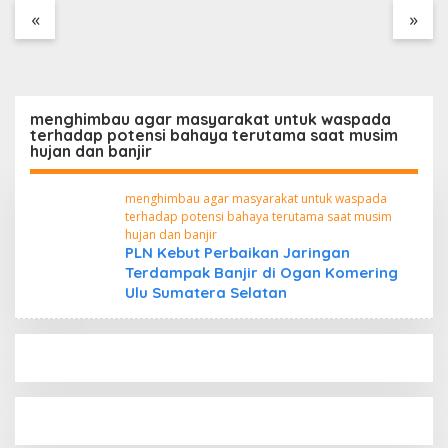
Tanpa Dokumen
«
»
Kepabeanan, Nama
Berinisial WL Disebut,
Bea Cukai Diminta
Mengungkap Dugaan
Aktivitas di Kawasan
menghimbau agar masyarakat untuk waspada
Pesisir
terhadap potensi bahaya terutama saat musim
hujan dan banjir
menghimbau agar masyarakat untuk waspada
terhadap potensi bahaya terutama saat musim
hujan dan banjir
PLN Kebut Perbaikan Jaringan
Terdampak Banjir di Ogan Komering
Ulu Sumatera Selatan