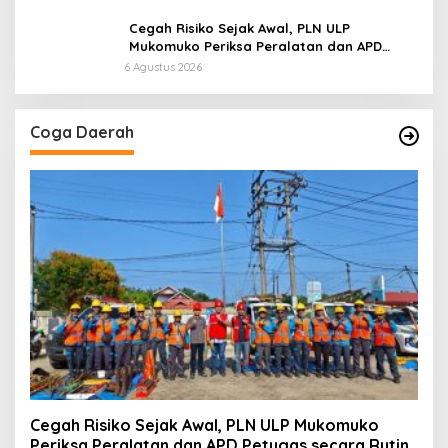
Cegah Risiko Sejak Awal, PLN ULP
Mukomuko Periksa Peralatan dan APD
Petugas secara Rutin
6 Agustus 2026
Coga Daerah
Cegah Risiko Sejak Awal, PLN ULP Mukomuko
Periksa Peralatan dan APD Petugas secara Rutin